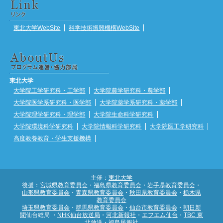
東北大学WebSite
科学技術振興機構WebSite
東北大学
大学院工学研究科・工学部
大学院農学研究科・農学部
大学院医学系研究科・医学部
大学院薬学系研究科・薬学部
大学院理学研究科・理学部
大学院生命科学研究科
大学院環境科学研究科
大学院情報科学研究科
大学院医工学研究科
高度教養教育・学生支援機構
主催：
東北大学
後援：
宮城県教育委員会
・
福島県教育委員会
・
岩手県教育委員会
・
山形県教育委員会
・
青森県教育委員会
・
秋田県教育委員会
・
栃木県
教育委員会
埼玉県教育委員会
・
群馬県教育委員会
・
仙台市教育委員会
・
朝日新
聞
仙台総局 ・
NHK仙台放送局
・
河北新報社
・
エフエム仙台
・
TBC 東
北放送
・
福島民報社