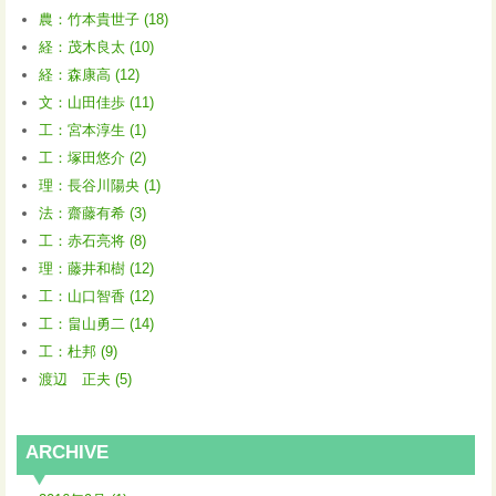
農：竹本貴世子 (18)
経：茂木良太 (10)
経：森康高 (12)
文：山田佳歩 (11)
工：宮本淳生 (1)
工：塚田悠介 (2)
理：長谷川陽央 (1)
法：齋藤有希 (3)
工：赤石亮将 (8)
理：藤井和樹 (12)
工：山口智香 (12)
工：畠山勇二 (14)
工：杜邦 (9)
渡辺 正夫 (5)
ARCHIVE