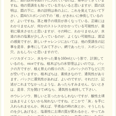
あと、図の説明を図の下に入れているのは、基本ができていま
すね。他の受講生も知っている方もいると思いますが、図の説
明は、図の下に、表の説明は表の上に。これを覚えておいて下
さい。図4のスポンジの下の「根」がきれいに伸長しているの
が、よいですね。茎と種子の境目が赤くなっている。正確には
わかりませんが、何かのストレスがかかっている可能性が。最
初に吸水させたと思いますが、その時に、わかりませんが、水
道の水の塩素が少し入っているのが、よくない可能性は。渡辺
の感覚ですが。新しいチャレンジにおいては、他の受講生の記
事を是非、参考にしてみて下さい。網であったり、スポンジに
穴。おもしろいと思いますので。
ハツカダイコン、水をやった量を160mlという形で、計測して
いるのも、niceですね。植木ばちの水管理はよいのでは。パッ
クの方ですが、植え替えの残りの方。このパックの下などに穴
が空いていますか。植木ばちは、素焼きなので、通気性があり
ます。パックに通気性があれば、よいのですが。それだけ、記
述がこれまでなかったような。あったらすみません。ないとき
は、是非、穴を開けてoKなら、通気性を維持して下さい。
ホウレンソウ、難しいと言ったかもしれないですが、酸性土壌
はあまりよくないかも知れないですね。どこかで「灰」を手に
入れられませんか。例えば、芋煮会の時の灰とか。そうしたも
のを少しあげると、塩基性に土壌の質が変わるかと。やってみ