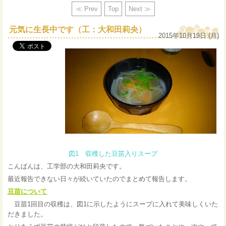
≪ Prev
Top
Next ≫
元気に生長中です（工：大和田莉央）
2015年10月19日 (月)
図1 収穫した豆苗入りスープ
こんばんは、工学部の大和田莉央です。
最近報告できない日々が続いていたのでまとめて報告します。
豆苗について
豆苗1回目の収穫は、図1に示したようにスープに入れて美味しくいた
だきました。