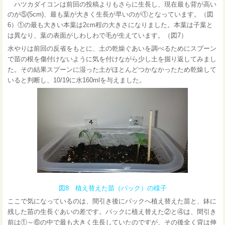
ハツカダイコンは前回の投稿よりもさらに生長し、現在最も背が高い
のが⑤(5cm)、最も葉が大きく生長が早いのが①となっています。（図
6）
①の最も大きい本葉は2cm程の大きさになりました。本葉は子葉と
は異なり、葉の表面がしわしわで毛が生えています。（図7）
水やりは前回の反省をもとに、土の乾燥ぐあいを調べるためにスプーン
で苗の根を傷付けないように気を付けながら少し土を掘り返してみまし
た。その結果スプーンに湿った土がほとんどつかなかったため乾燥して
いると判断し、10/19に水160mlを与えました。
図8 植え替えた苗（パック）の様子
ここで気になっているのは、間引き後にパックへ植え替えた苗と、鉢に
残した苗の生長ぐあいの差です。パックに植え替えた②と④は、間引き
前は①～⑥の中で最も大きく生長していたのですが、その後全く背は伸