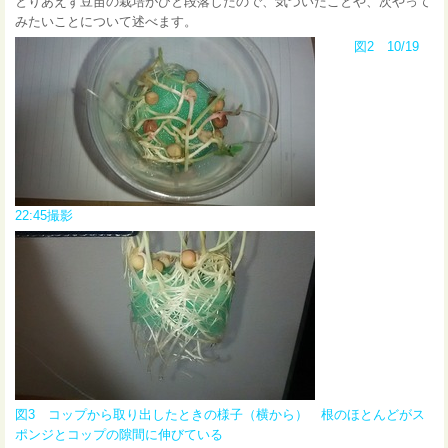
とりあえず豆苗の栽培がひと段落したので、気づいたことや、次やって
みたいことについて述べます。
図2 10/19
22:45撮影
図3 コップから取り出したときの様子（横から） 根のほとんどがス
ポンジとコップの隙間に伸びている