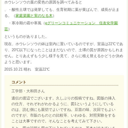
ホウレンソウの葉の変色の原因を調べてみると
、・酸性土壌では発芽しても、生育初期に葉が黄ばんで、成長が止ま
る。（
家庭菜園と実のなる木
）
・寒冷期の霜や寒風（
eグリーンコミュニケーション 住友化学園
芸
）
というものがありました。
現在、ホウレンソウの鉢は室内に置いているのですが、室温は22℃であ
り、20℃以下になったことはまだないので、土壌の質が原因かもしれま
せん。とりあえずもう少し様子を見て、さらに植え替えるかどうか決め
ようと思います。
2015.10.21 晴れ 室温22℃
コメント
工学部・大和田さん
遺伝の渡辺でございます。久しぶりの投稿ですね。図版の挿入
の仕方、それぞれがわかるように、図1というようにしている
のは、読む側にも親切でよいですね。豆苗の味、次回でもよい
のですが、市販のものとの比較等、いわゆる、対照実験をする
ことは大事ですので。そんなことを考えてみて下さい。