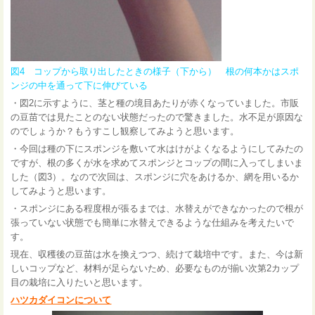
図4 コップから取り出したときの様子（下から） 根の何本かはスポ
ンジの中を通って下に伸びている
・図2に示すように、茎と種の境目あたりが赤くなっていました。市販
の豆苗では見たことのない状態だったので驚きました。水不足が原因な
のでしょうか？もうすこし観察してみようと思います。
・今回は種の下にスポンジを敷いて水はけがよくなるようにしてみたの
ですが、根の多くが水を求めてスポンジとコップの間に入ってしまいま
した（図3）。なので次回は、スポンジに穴をあけるか、網を用いるか
してみようと思います。
・スポンジにある程度根が張るまでは、水替えができなかったので根が
張っていない状態でも簡単に水替えできるような仕組みを考えたいで
す。
現在、収穫後の豆苗は水を換えつつ、続けて栽培中です。また、今は新
しいコップなど、材料が足らないため、必要なものが揃い次第2カップ
目の栽培に入りたいと思います。
ハツカダイコンについて