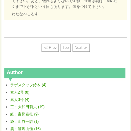
て下さい。あと、低温もよくないですね。来週は朝は、6oC近
くまで下がるという日もあります。気をつけて下さい。
わたなべしるす
≪ Prev
Top
Next ≫
Author
ラボスタッフ鈴木 (4)
素人2号 (8)
素人3号 (4)
工：大和田莉央 (19)
経：富樫泰杜 (9)
経：山谷一紗 (1)
農：笹嶋由佳 (16)