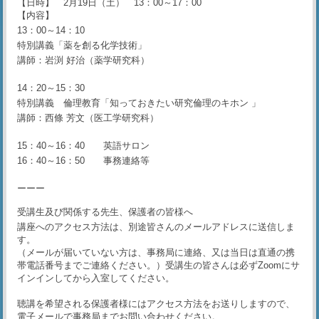
【日時】 2月19日（土） 13：00～17：00
【内容】
13：00～14：10
特別講義「薬を創る化学技術」
講師：
岩渕 好治
（薬学研究科）
14：20～15：30
特別講義
倫理教育「知っておきたい研究倫理のキホン 」
講師：西條 芳文（医工学研究科）
15：40～16：40 英語サロン
16：40～16：50 事務連絡等
ーーー
受講生及び関係する先生、保護者の皆様へ
講座へのアクセス方法は、別途皆さんのメールアドレスに送信しま
す。
（メールが届いていない方は、事務局に連絡、又は当日は直通の携
帯電話番号までご連絡ください。）受講生の皆さんは必ずZoomにサ
インインしてから入室してください。
聴講を希望される保護者様にはアクセス方法をお送りしますので、
電子メールで事務局までお問い合わせください。