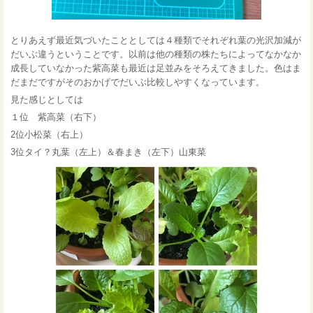
とりあえず最近気づいたこととしては４種類でそれぞれ葉の光沢加減が
だいぶ違うということです。以前は他の種類の株たちによってなかなか
成長していなかった紫高菜も最近は足並みをそろえてきました。色はま
だまだですがそのおかげでだいぶ比較しやすくなっています。
見た感じとしては
１位 紫高菜（右下）
2位小松菜（右上）
3位タイ？丸葉（左上）＆春まき（左下）山東菜