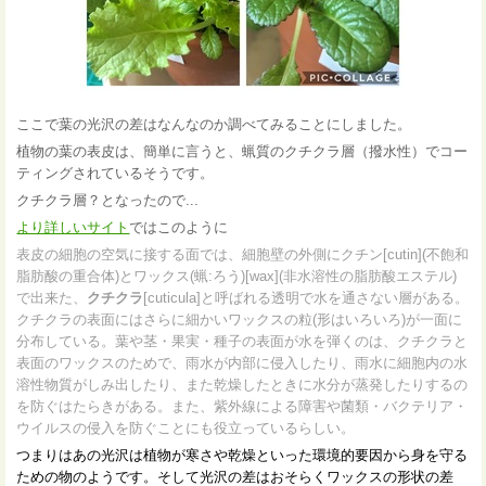
ここで葉の光沢の差はなんなのか調べてみることにしました。
植物の葉の表皮は、簡単に言うと、蝋質のクチクラ層（撥水性）でコー
ティングされているそうです。
クチクラ層？となったので...
より詳しいサイト
ではこのように
表皮の細胞の空気に接する面では、細胞壁の外側にクチン[cutin](不飽和
脂肪酸の重合体)とワックス(蝋:ろう)[wax](非水溶性の脂肪酸エステル)
で出来た、
クチクラ
[cuticula]と呼ばれる透明で水を通さない層がある。
クチクラの表面にはさらに細かいワックスの粒(形はいろいろ)が一面に
分布している。葉や茎・果実・種子の表面が水を弾くのは、クチクラと
表面のワックスのためで、雨水が内部に侵入したり、雨水に細胞内の水
溶性物質がしみ出したり、また乾燥したときに水分が蒸発したりするの
を防ぐはたらきがある。また、紫外線による障害や菌類・バクテリア・
ウイルスの侵入を防ぐことにも役立っているらしい。
つまりはあの光沢は植物が寒さや乾燥といった環境的要因から身を守る
ための物のようです。そして光沢の差はおそらくワックスの形状の差