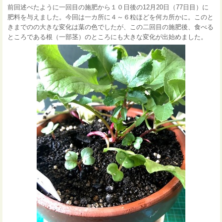
前回述べたように一回目の施肥から１０日後の12月20日（77日目）に
肥料を与えました。今回は一カ所に４～６粒ほどを何カ所かに。このと
きまでのの大きな変化は葉の色でしたが、この二回目の施肥後、食べる
ところである根（一部茎）のところにも大きな変化が出始めました。