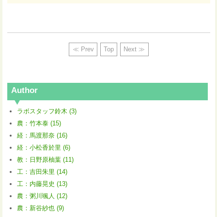
≪ Prev
Top
Next ≫
Author
ラボスタッフ鈴木 (3)
農：竹本泰 (15)
経：馬渡那奈 (16)
経：小松香於里 (6)
教：日野原柚葉 (11)
工：吉田朱里 (14)
工：内藤晃史 (13)
農：粥川颯人 (12)
農：新谷紗也 (9)