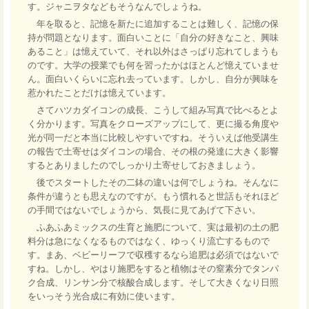
す。ジャニヲタなどもそうなんでしょうね。
年を取ると、記憶を新たに追加することは難しく、記憶の保
持が問題となります。面白いことに「自分の好きなこと、興味
あること」は憶えていて、それ以外はさっぱり忘れてしまうも
のです。大学の授業でも何を習ったかはほとんど憶えていませ
ん。面白いくらいに忘れ去っています。しかし、自分が興味を
惹かれたことだけは憶えています。
さてハツカダイコンの成長、こうして組み写真で比べるとよ
く分かります。写真をクローズアップにして、更に撮る角度や
光が同一だと本当に比較しやすいですね。そういえば他受講生
の報告で土寄せはダイコンの場合、その根の発達に大きく影響
するとありましたのでしっかり土寄せしておきましょう。
後でスタートしたその二鉢の違いは何でしょうね。そんなに
条件が違うとも思えなのですが。もう慣れると世話もそれほど
の手間ではないでしょうから、気長に見てあげて下さい。
ふあふあミックスの生育と施肥について、実は最初の土の肥
料分は急になくなるものではなく、ゆっくり流亡するもので
す。まあ、ベビーリーフで収穫するなら追肥は必須ではないで
すね。しかし、やはり施肥をすると植物はその窒素分でタンパ
ク合成、リンサン分で核酸合成します。そして大きくなり日照
をいっそう光合成に有効に使います。