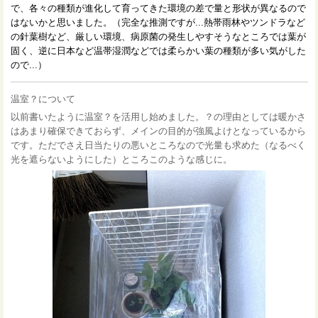
で、各々の種類が進化して育ってきた環境の差で量と形状が異なるので
はないかと思いました。（完全な推測ですが...熱帯雨林やツンドラなど
の針葉樹など、厳しい環境、病原菌の発生しやすそうなところでは葉が
固く、逆に日本など温帯湿潤などでは柔らかい葉の種類が多い気がした
ので...）
温室？について
以前書いたように温室？を活用し始めました。？の理由としては暖かさ
はあまり確保できておらず、メインの目的が強風よけとなっているから
です。ただでさえ日当たりの悪いところなので光量も
求めた（なるべく
光を遮らないようにした）ところ
このような感じに。