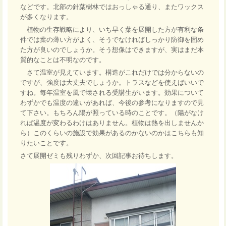
などです。北部の針葉樹林ではおっしゃる通り、またワックス
が多くなります。
植物の生存戦略により、いち早く葉を展開した方が有利な条
件では葉の薄い方がよく、そうでなければしっかり防御を固め
た方が良いのでしょうか。そう想像はできますが、実はまだ本
質的なことは不明なのです。
さて温室が見えています。構造がこれだけでは分からないの
ですが、強度は大丈夫でしょうか。トラスなどを使えばいいで
すね。毎年温室を風で壊される受講生がいます。効果について
わずかでも温度の違いがあれば、今後の参考になりますので見
て下さい。もちろん陽が照っている時のことです。（陽がなけ
れば温度が変わるわけはありません。植物は熱を出しませんか
ら）このくらいの施設で効果があるのかないのかはこちらも知
りたいことです。
さて展開ゼミも残りわずか、次回記事お待ちします。