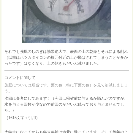
それでも強風のしのぎは効果絶大で、表面の土の乾燥とそれによる削れ
（以前はハツカダイコンの根元付近の土が飛ばされてしまうことが多か
ったです）はなくなり、土の乾きもだいぶ減りました。
コメントに関して...
施肥については順当です。葉の色（特に下葉の色）を見て加減しましょ
う。
次回は参考にしてみます！（今回は帰省前に与えるか悩んだのですが、
水を与える回数が少なめで前回のがだいぶ残っており与えませんでし
た。）
（1615文字＋引用）
大学生になってからも年末年始は地元に帰っています。そして毎年のよ