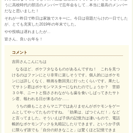
うに高校時代の部活のメンバーで忘年会をして...本当に最高のメンバー
だなと思いました！
それが一昨日で昨日は家族でスキーに。今日は宿題だらけの一日でした
が、とても充実した2019年の年末でした。
やや投稿は遅れましたが...
皆さん、良いお年を！
コメント
吉田さんこんにちは
なるほど、ポケフタなるものがあるんですね！ これを見つ
けるのはファンにとり非常に楽しそうです。個人的にはポケモ
ンには詳しくなく、映画を数回見に行ったくらいです。果たし
てサトシ君はポケモンマスターになれたのでしょうか？ 苦節
３０年、ニートと指さされながらも歯を食いしばってきたサト
シ君、報われる日が来るのか......
うちの娘もことさらマニアではありませんがポケモンをゲー
ムとしてやってたものですね。「効果は、ばつぐんだ！」など
と言ってました。そういえば子供の記憶力は凄いもので、電話
帳的なポケモンブックを丸暗記したりできます。というか子供
に限らず誰でも「自分の好きなこと」は驚くほど記憶できま