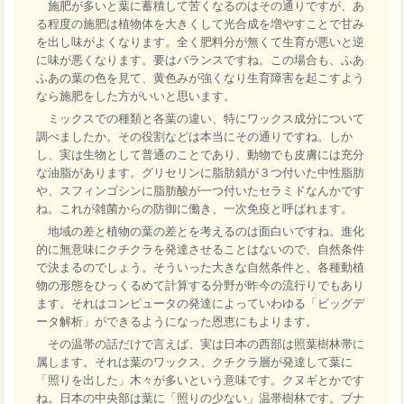
施肥が多いと葉に蓄積して苦くなるのはその通りですが、あ
る程度の施肥は植物体を大きくして光合成を増やすことで甘み
を出し味がよくなります。全く肥料分が無くて生育が悪いと逆
に味が悪くなります。要はバランスですね。この場合も、ふあ
ふあの葉の色を見て、黄色みが強くなり生育障害を起こすよう
なら施肥をした方がいいと思います。
ミックスでの種類と各葉の違い、特にワックス成分について
調べましたか。その役割などは本当にその通りですね。しか
し、実は生物として普通のことであり、動物でも皮膚には充分
な油脂があります。グリセリンに脂肪鎖が３つ付いた中性脂肪
や、スフィンゴシンに脂肪酸が一つ付いたセラミドなんかです
ね。これが雑菌からの防御に働き、一次免疫と呼ばれます。
地域の差と植物の葉の差とを考えるのは面白いですね。進化
的に無意味にクチクラを発達させることはないので、自然条件
で決まるのでしょう。そういった大きな自然条件と、各種動植
物の形態をひっくるめて計算する分野が昨今の流行りでもあり
ます。それはコンピュータの発達によっていわゆる「ビッグデ
ータ解析」ができるようになった恩恵にもよります。
その温帯の話だけで言えば、実は日本の西部は照葉樹林帯に
属します。それは葉のワックス、クチクラ層が発達して葉に
「照りを出した」木々が多いという意味です。クヌギとかです
ね。日本の中央部は葉に「照りの少ない」温帯樹林です。ブナ