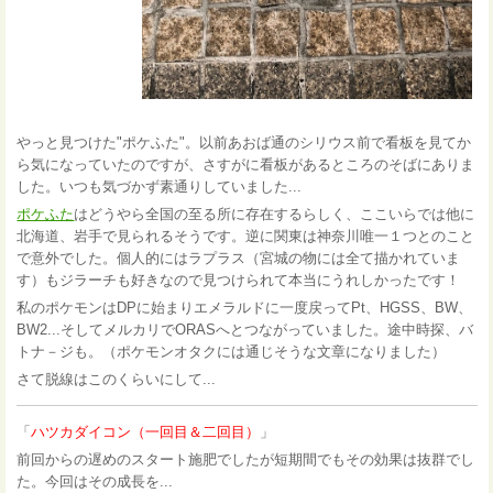
やっと見つけた"ポケふた"。以前あおば通のシリウス前で看板を見てか
ら気になっていたのですが、さすがに看板があるところのそばにありま
した。いつも気づかず素通りしていました...
ポケふた
はどうやら全国の至る所に存在するらしく、ここいらでは他に
北海道、岩手で見られるそうです。逆に関東は神奈川唯一１つとのこと
で意外でした。個人的にはラプラス（宮城の物には全て描かれていま
す）もジラーチも好きなので見つけられて本当にうれしかったです！
私のポケモンはDPに始まりエメラルドに一度戻ってPt、HGSS、BW、
BW2...そしてメルカリでORASへとつながっていました。途中時探、バ
トナ－ジも。（ポケモンオタクには通じそうな文章になりました）
さて脱線はこのくらいにして...
「
ハツカダイコン（一回目＆二回目）
」
前回からの遅めのスタート施肥でしたが短期間でもその効果は抜群でし
た。今回はその成長を...