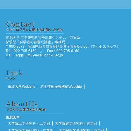
東北大学 工学研究科電子情報システム・応物系
探求型「科学者の卵養成講座」事務局
〒980-8579 宮城県仙台市青葉区荒巻字青葉6-6-05 [
アクセスマップ
]
Tel：022-795-6159 ／ Fax：022-795-6160
Mail：eggs_jimu@ecei.tohoku.ac.jp
東北大学WebSite
科学技術振興機構WebSite
東北大学
大学院工学研究科・工学部
大学院農学研究科・農学部
大学院医学系研究科・医学部
大学院薬学系研究科・薬学部