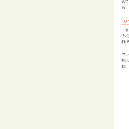
め
あ...
カ
さ
大根
料理
これ
ワレ
味は
ね。