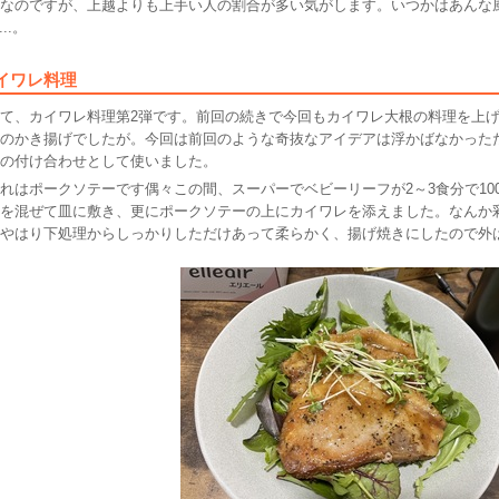
てなのですが、上越よりも上手い人の割合が多い気がします。いつかはあんな
...。
イワレ料理
て、カイワレ料理第2弾です。前回の続きで今回もカイワレ大根の料理を上げ
のかき揚げでしたが。今回は前回のような奇抜なアイデアは浮かばなかった
の付け合わせとして使いました。
はポークソテーです偶々この間、スーパーでベビーリーフが2～3食分で10
を混ぜて皿に敷き、更にポークソテーの上にカイワレを添えました。なんか
やはり下処理からしっかりしただけあって柔らかく、揚げ焼きにしたので外