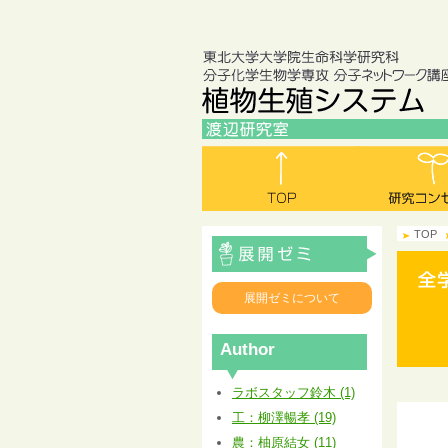
TOP
展開ゼミについて
Author
ラボスタッフ鈴木 (1)
工：柳澤暢孝 (19)
農：柚原結女 (11)