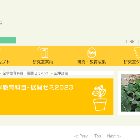
LINK
全学教育科目・展開ゼミ2023
記事詳細
≪ Prev
Top
Next ≫