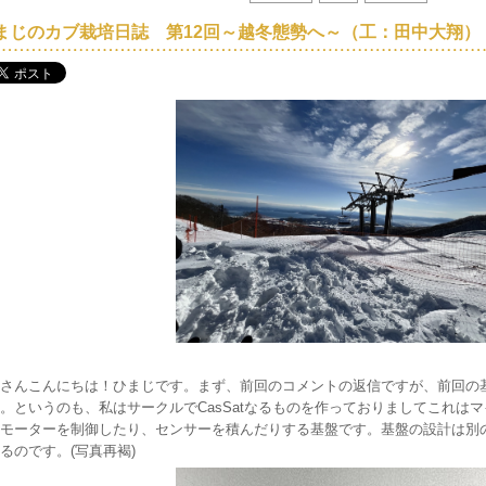
まじのカブ栽培日誌 第12回～越冬態勢へ～（工：田中大翔）
さんこんにちは！ひまじです。まず、前回のコメントの返信ですが、前回の
。というのも、私はサークルでCasSatなるものを作っておりましてこれは
モーターを制御したり、センサーを積んだりする基盤です。基盤の設計は別
るのです。(写真再褐)