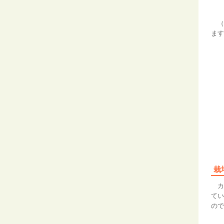
（
ます
栽
カ
てい
ので