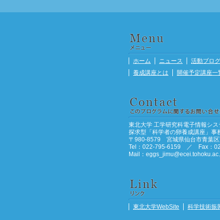
ホーム
ニュース
活動ブロ
養成講座とは
開催予定講座一
東北大学 工学研究科電子情報シス
探求型「科学者の卵養成講座」事
〒980-8579 宮城県仙台市青葉区荒
Tel：022-795-6159 ／ Fax：02
Mail：eggs_jimu@ecei.tohoku.ac.
東北大学WebSite
科学技術振興