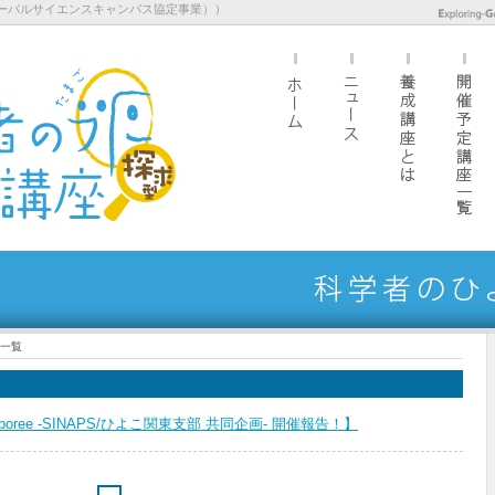
ーバルサイエンスキャンパス協定事業））
事一覧
oree -SINAPS/ひよこ関東支部 共同企画- 開催報告！】