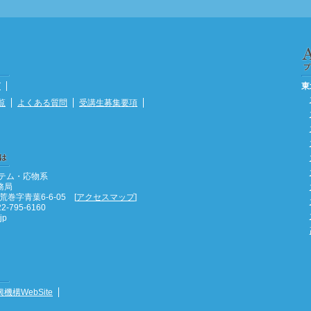
グ
東
覧
よくある質問
受講生募集要項
テム・応物系
務局
巻字青葉6-6-05 [
アクセスマップ
]
2-795-6160
jp
機構WebSite