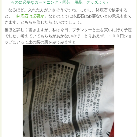
るのに必要なガーデニング・園芸、用品、グッズ
より）
...なるほど。入れた方がよさそうですね。しかし、鉢底石で検索する
と、「
鉢底石は必要か
」などのように鉢底石は必要ないとの意見も出て
きます。どちらを信じたらよいのでしょう。
後ほど詳しく書きますが、私は今日、プランターと土を買いに行く予定
でした。考えていてもらちがあかないので、とりあえず、１００円ショ
ップにいって土の袋の裏をみてみますと