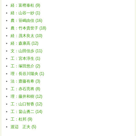
経：富樫泰杜 (9)
経：山谷一紗 (1)
農：笹嶋由佳 (16)
農：竹本貴世子 (18)
経：茂木良太 (10)
経：森康高 (12)
文：山田佳歩 (11)
工：宮本淳生 (1)
工：塚田悠介 (2)
理：長谷川陽央 (1)
法：齋藤有希 (3)
工：赤石亮将 (8)
理：藤井和樹 (12)
工：山口智香 (12)
工：畠山勇二 (14)
工：杜邦 (9)
渡辺 正夫 (5)