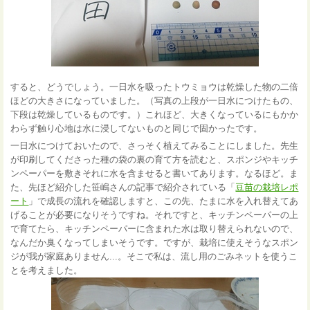
すると、どうでしょう。一日水を吸ったトウミョウは乾燥した物の二倍
ほどの大きさになっていました。（写真の上段が一日水につけたもの、
下段は乾燥しているものです。）これほど、大きくなっているにもかか
わらず触り心地は水に浸してないものと同じで固かったです。
一日水につけておいたので、さっそく植えてみることにしました。先生
が印刷してくださった種の袋の裏の育て方を読むと、スポンジやキッチ
ンペーパーを敷きそれに水を含ませると書いてあります。なるほど。ま
た、先ほど紹介した笹嶋さんの記事で紹介されている「
豆苗の栽培レポ
ート
」で成長の流れを確認しますと、この先、たまに水を入れ替えてあ
げることが必要になりそうですね。それですと、キッチンペーパーの上
で育てたら、キッチンペーパーに含まれた水は取り替えられないので、
なんだか臭くなってしまいそうです。ですが、栽培に使えそうなスポン
ジが我が家庭ありません...。そこで私は、流し用のごみネットを使うこ
とを考えました。