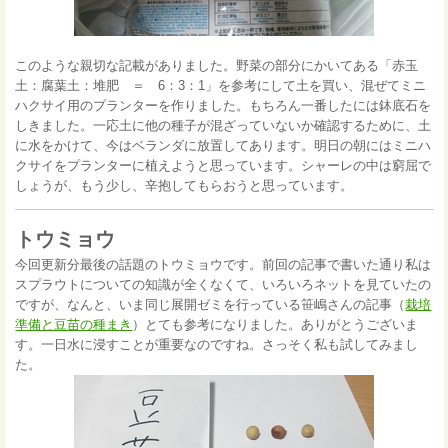
このような親切な記載がありました。野菜の部分にかいてある「赤玉
土：腐葉土：堆肥 ＝ 6：3：1」を参考にして土を買い、混ぜてミニ
ハクサイ用のプランターを作りました。もちろん一番したには鉢底石を
しきました。一応土に他の種子が混ざっていないか確認するために、土
に水をかけて、今はベランダに放置してあります。明日の朝にはミニハ
クサイをプランターに植えようと思っています。シャーレの中は窮屈で
しょうが、もう少し、辛抱してもらおうと思っています。
トウミョウ
今回更新分最後の話題のトウミョウです。前回の記事で書いた通り私は
スプラウトについての知識が全くなくて、いろいろネットを見ていたの
ですが、なんと、いま同じ展開ゼミを行っている笹嶋さんの記事（
栽培
準備と豆苗の種まき
）とても参考になりました。ありがとうございま
す。一日水に浸すことが重要なのですね。さっそく私も試してみまし
た。