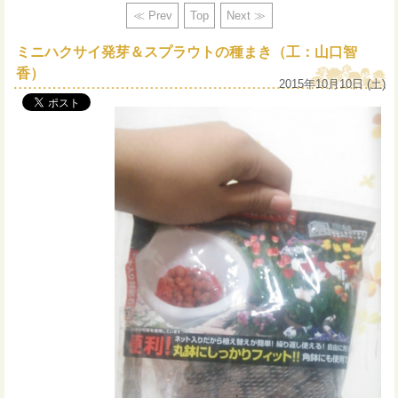
≪ Prev
Top
Next ≫
ミニハクサイ発芽＆スプラウトの種まき（工：山口智
香）
2015年10月10日 (土)