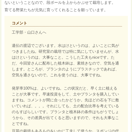
ないということなので、段ボールを上からかぶせて栽培します。
育てる野菜たちが元気に育ってくれることを願っています。
コメント
工学部・山口さんへ
遺伝の渡辺でございます。水はけというのは、よいことに気が
つきましたね。研究室の栽培では特に気にしていませんが、水
はけというのは、大事なこと。こうした工夫もniceです。た
だ、今回皆さんに配布した植木鉢は、素焼きなので、空気を通
します。ところが、プランタのようにプラスチックであれば、
空気を通さないので。これを使うのは、大事ですね。
発芽率100%は、よいですね。この状況だと、早く土に植える
ことが大事です。早速投資をして、土やプランタを購入してい
ますね。コメントが間に合ったかどうか。先ほどの石を下に敷
いていれば、。。。それにしても、土の配合比率を考えている
のもすばらしいです。プランタと植木鉢の条件はちがうでしょ
うから、その差異が出てくると思いますので、それも大事なこ
とですね。
豆苗の栽培もあるものをいかに工夫して使うか。スポンジの代