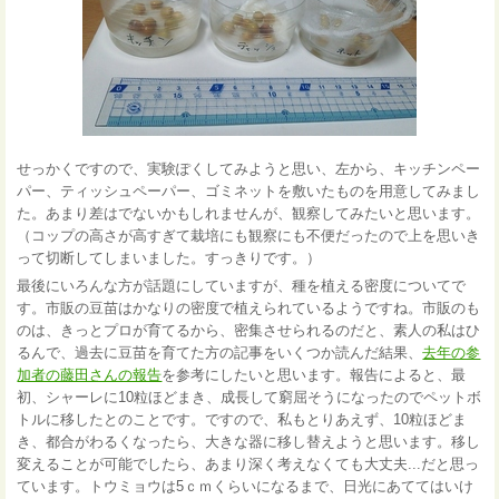
せっかくですので、実験ぽくしてみようと思い、左から、キッチンペー
パー、ティッシュペーパー、ゴミネットを敷いたものを用意してみまし
た。あまり差はでないかもしれませんが、観察してみたいと思います。
（コップの高さが高すぎて栽培にも観察にも不便だったので上を思いき
って切断してしまいました。すっきりです。）
最後にいろんな方が話題にしていますが、種を植える密度についてで
す。市販の豆苗はかなりの密度で植えられているようですね。市販のも
のは、きっとプロが育てるから、密集させられるのだと、素人の私はひ
るんで、過去に豆苗を育てた方の記事をいくつか読んだ結果、
去年の参
加者の藤田さんの報告
を参考にしたいと思います。報告によると、最
初、シャーレに10粒ほどまき、成長して窮屈そうになったのでペットボ
トルに移したとのことです。ですので、私もとりあえず、10粒ほどま
き、都合がわるくなったら、大きな器に移し替えようと思います。移し
変えることが可能でしたら、あまり深く考えなくても大丈夫...だと思っ
ています。トウミョウは5ｃｍくらいになるまで、日光にあててはいけ