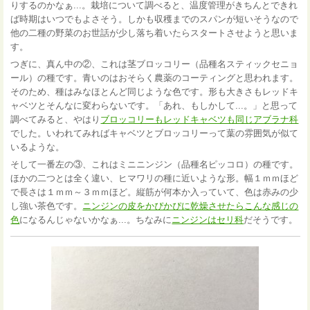
りするのかなぁ...。栽培について調べると、温度管理がきちんとできれ
ば時期はいつでもよさそう。しかも収穫までのスパンが短いそうなので
他の二種の野菜のお世話が少し落ち着いたらスタートさせようと思いま
す。
つぎに、真ん中の②、これは茎ブロッコリー（品種名スティックセニョ
ール）の種です。青いのはおそらく農薬のコーティングと思われます。
そのため、種はみなほとんど同じような色です。形も大きさもレッドキ
ャベツとそんなに変わらないです。「あれ、もしかして...。」と思って
調べてみると、やはり
ブロッコリーもレッドキャベツも同じアブラナ科
でした。いわれてみればキャベツとブロッコリーって葉の雰囲気が似て
いるような。
そして一番左の③、これはミニニンジン（品種名ピッコロ）の種です。
ほかの二つとは全く違い、ヒマワリの種に近いような形。幅１ｍｍほど
で長さは１ｍｍ～３ｍｍほど。縦筋が何本か入っていて、色は赤みの少
し強い茶色です。
ニンジンの皮をかぴかぴに乾燥させたらこんな感じの
色
になるんじゃないかなぁ...。ちなみに
ニンジンはセリ科
だそうです。