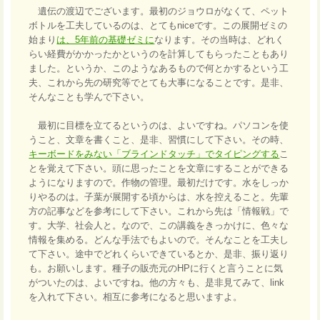
遺伝の渡辺でございます。最初のジョウロがなくて、ペット
ボトルを工夫しているのは、とてもniceです。この展開ゼミの
始まり
は、5年前の基礎ゼミに
なります。その当時は、どれく
らい経費がかかったかというのを計算してもらったこともあり
ました。というか、このようなあるもので何とかするという工
夫、これから先の研究等でとても大事になることです。是非、
そんなことも学んで下さい。
最初に目標を立てるというのは、よいですね。パソコンを使
うこと、文章を書くこと、是非、習慣にして下さい。その時、
キーボードをみない「ブラインドタッチ」でタイピングする
こ
とを覚えて下さい。頭に思ったことを文章にすることができる
ようになりますので。作物の管理。最初だけです。水をしっか
りやるのは。子葉が展開する頃からは、水を控えること。先輩
方の記事などを参考にして下さい。これから先は「情報戦」で
す。大学、社会人と。なので、この講義をきっかけに、色々な
情報を集める。どんな手法でもよいので。そんなことを工夫し
て下さい。途中でどれくらいできているとか、是非、振り返り
も。お願いします。種子の販売元のHPに行くと言うことに気
がついたのは、よいですね。他の方々も、是非見てみて、link
を入れて下さい。相互に参考になると思いますよ。