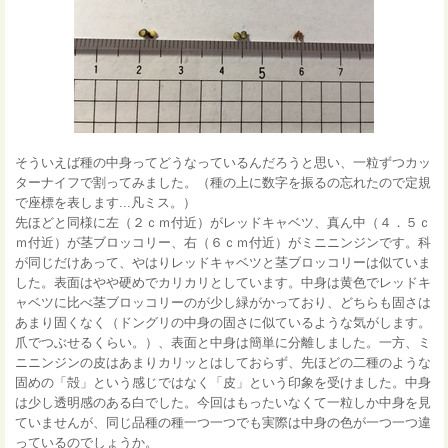
そういえば種の中身ってどうなっているんだろうと思い、一粒ずつカッ
ターナイフで割ってみました。（種の上に数字を振るの忘れたので定規
で座標を表します...凡ミス。）
先ほどと同様に左（２ｃｍ付近）がレッドキャベツ、真ん中（４．５ｃ
ｍ付近）が茎ブロッコリー、右（６ｃｍ付近）がミニニンジンです。科
が同じだけあって、やはりレッドキャベツと茎ブロッコリーは似ていま
した。表面はやや硬めでカリカリとしています。中身は黄色でレッドキ
ャベツに比べ茎ブロッコリーのが少し緑がかっており、どちらも固さは
あまり固くなく（ドングリの中身の固さに似ているような気がします。
爪でつぶせるくらい。）、表面と中身は簡単に分離しました。一方、ミ
ニニンジンの皮はあまりカリッとはしておらず、先ほどの二種のような
固めの「殻」という感じではなく「皮」という印象を受けました。中身
は少し透明感のある白でした。今回はもったいなくて一粒しか中身を見
ていませんが、同じ品種の種一つ一つでも実際は中身の色が一つ一つ違
っているのでしょうか。