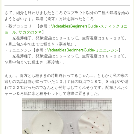
さて、紹介も終わりましたところでスプラウト以外の二種の栽培を始め
ようと思います。栽培（発芽）方法を調べたところ、
・茎ブロッコリー【参照：
VedetablesBeginnersGuide -スティックセニ
ョール
,
サカタのタネ
】
光発芽種子。発芽適温は１０～１５℃。生育温度は１８～２０℃。
７月上旬か中旬までに種まき（寒冷地）。
・ミニニンジン【参照：
VedetablesBeginnersGuide-ミニニンジン
】
光発芽種子。発芽適温は１５～２５℃。生育温度は１８～２２℃。
９月中旬までに種まき（寒冷地）。
えぇ...。両方とも種まきの時期終わってるじゃん...。ともかく私の家の
辺りの気温は雨が降っていた１０月７日の時点で１８℃、８日はやや晴
れて２２℃だったのでなんとか発芽はしてくれそうです。配布されたシ
ャーレ＆ろ紙に水と種をセットして窓際に置きました。