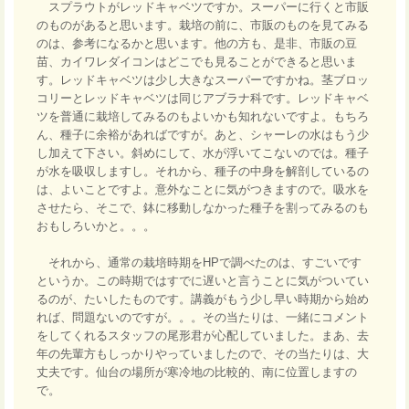
スプラウトがレッドキャベツですか。スーパーに行くと市販
のものがあると思います。栽培の前に、市販のものを見てみる
のは、参考になるかと思います。他の方も、是非、市販の豆
苗、カイワレダイコンはどこでも見ることができると思いま
す。レッドキャベツは少し大きなスーパーですかね。茎ブロッ
コリーとレッドキャベツは同じアブラナ科です。レッドキャベ
ツを普通に栽培してみるのもよいかも知れないですよ。もちろ
ん、種子に余裕があればですが。あと、シャーレの水はもう少
し加えて下さい。斜めにして、水が浮いてこないのでは。種子
が水を吸収しますし。それから、種子の中身を解剖しているの
は、よいことですよ。意外なことに気がつきますので。吸水を
させたら、そこで、鉢に移動しなかった種子を割ってみるのも
おもしろいかと。。。
それから、通常の栽培時期をHPで調べたのは、すごいです
というか。この時期ではすでに遅いと言うことに気がついてい
るのが、たいしたものです。講義がもう少し早い時期から始め
れば、問題ないのですが。。。その当たりは、一緒にコメント
をしてくれるスタッフの尾形君が心配していました。まあ、去
年の先輩方もしっかりやっていましたので、その当たりは、大
丈夫です。仙台の場所が寒冷地の比較的、南に位置しますの
で。