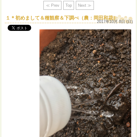
≪ Prev
Top
Next ≫
１＊初めまして＆種観察＆下調べ（農：岡田和花）
2017年10月 8日 (日)