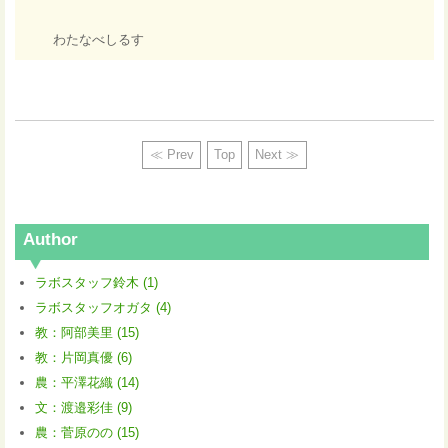
わたなべしるす
≪ Prev
Top
Next ≫
Author
ラボスタッフ鈴木 (1)
ラボスタッフオガタ (4)
教：阿部美里 (15)
教：片岡真優 (6)
農：平澤花織 (14)
文：渡邉彩佳 (9)
農：菅原のの (15)