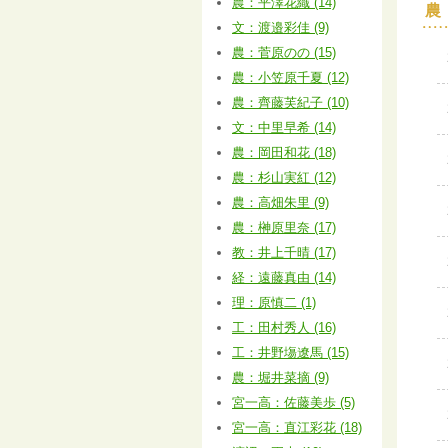
農：平澤花織 (14)
農
文：渡邉彩佳 (9)
農：菅原のの (15)
農：小笠原千夏 (12)
農：齊藤芙紀子 (10)
文：中里早希 (14)
農：岡田和花 (18)
農：杉山実紅 (12)
農：高畑朱里 (9)
農：榊原里奈 (17)
教：井上千晴 (17)
経：遠藤真由 (14)
理：原慎二 (1)
工：田村秀人 (16)
工：井野塲遼馬 (15)
農：堀井菜摘 (9)
宮一高：佐藤美歩 (5)
宮一高：直江彩花 (18)