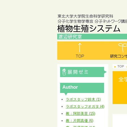
TOP
Author
ラボスタッフ鈴木 (1)
ラボスタッフオガタ (4)
教：阿部美里 (15)
教：片岡真優 (6)