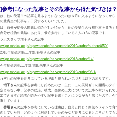
２]参考になった記事とその記事から得た気づきは？
は、他の受講生の記事を見るようになったのは今月に入るようになってから
の受講生の記事をチラ見するくらいでした。
は、自分が徒長の問題に悩みだした頃から、他の受講生の投稿記事を参考す
自分が植物の栽培にあたり、最近参考にしている３人の方の記事です。
ラボスタッフ増子さんの記事
w.ige.tohoku.ac.jp/prg/watanabe/as-vegetable2019/author/authore0f50/
2018年度受講生/工学部/番場さんの記事
w.ige.tohoku.ac.jp/prg/watanabe/as-vegetable2018/author/14/
今年度受講生/工学部/吉田朱里さんの記事
w.ige.tohoku.ac.jp/prg/watanabe/as-vegetable2019/author/05-1/
れぞれの記事を参考にしている理由と得られた気づきは以下の通りです。
．増子さん
の記事を参考にし始めたのは、主に、この展開ゼミの開講のタイ
定まらない中、記事の結論、構成、画像の工夫についての記事を挙げられて
出てきますが読者が読みやすい記事を書くことにつながると感じたので、今
返しています。
．番場さん
の記事を参考にしている理由は、自分と同じく白菜をメインで育
面していた時、どのように対処していたのかなど参考になるところがとても