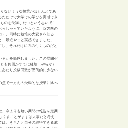
わりないような授業がほとんどであ
っただけで大学での学びを実感でき
うものを受講したいという思いでこ
おっしゃっていたように、双方向の
力）、同時に栽培の大変さを知る
と、最近やっと実感できました。
ますし、それだけに力の付くものだと
いるかを痛感しました。この展開ゼ
ことも何回かすでに経験（やらか）
にあたり投稿回数が圧倒的に少ない
の点で一方向の受動的な授業に比べ
は、今よりも短い期間の報告を定期
なくすことがまずは大事だと考え
ては、きちんと自分の納得できる成