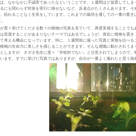
は、なかなかに不誠実であったなということです。１週間ほど放置してしま
るにも関わらず対策を実行に移せないなど、反省点がたくさんあります。そ
、枯れることなく生長をしています。これまでの栽培を通しての一番の驚き
と。
が度々挙げてくださる数々の植物の写真を見ていて、再度実感することでもあ
は意識することがあまりないテーマではあるでしょうが、身近に植物を置き、
て考える機会になっています。特に、１週間前に撮った写真と実物を比べる
植物の生命力に美しさを感じることができます。そんな感慨に動かされうま
としますが、オガタ先生に度々「学術的でない」と注意されてしまうので、
思います。すでに挙げた写真ではありますが、自分が一番よく撮れたと思う画