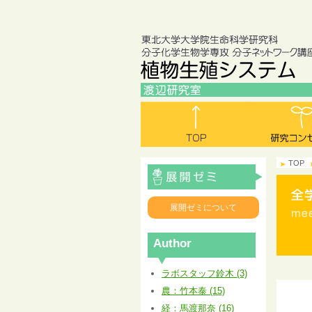
TOP
展開ゼミについて
Author
ラボスタッフ鈴木 (3)
農：竹本泰 (15)
経：馬渡那奈 (16)