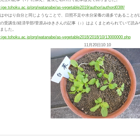
ige.tohoku.ac.jp/prg/watanabe/as-vegetable2019/author/authord038f/
はやはり自分と同じようなことで、日照不足や水分栄養の過多であることが
の受講生/経済学部/菅原みゆきさんの記事（↓）はよくまとめられていて読
ました。
ige.tohoku.ac.jp/prg/watanabe/as-vegetable2018/2018/10/13000000.php
11月20日10:10
（52