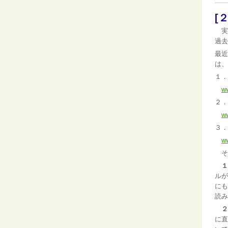
[
実
過去
最近
は、
１．
ww
２．
ww
３．
ww
そ
１
ルが
にも
読み
２
に直