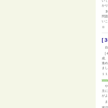
いて
かり
３
問題
いこ
※ 
[
自
[４
成、
進め
ま
１１
www.
や
主に
がよ
ま
渡辺