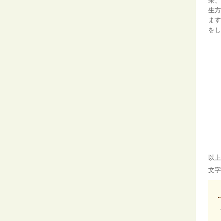
果、
生方
ます
をし
以上
文字