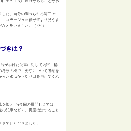
の白菜の生長に遅れがあることがわ
ました。自分の調べられる範囲で、
に、コラージュ画像が何より見やす
なと思いました。（726）
気づきは？
自分が挙げた記事に対して内容、構
の考察の欄で、発芽について考察を
かった視点から切り口を与えてくれ
を加え（e今回の展開ゼミでは、
生の記事など）、再度検討すること
させていただきました。