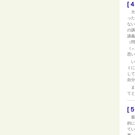
[
大
った
ない
の講
講義
（問
（←
思い
い
ミに
して
自分
ま
てと
[
最
的に
てい