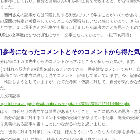
も参考にしており、自分と番場さんの白菜の生長を比較すると、かなり自分
ました。
．吉田さん
の記事からは問題に対する対処について学ぶことがいくつかあり
の原因の特定と考察をしているところが素晴らしいなと感じています。さら
とです。１．増子さんの記事でも取り上げましたが読者のことを思ったものだ
URLの文字数は１つのURLにつき一文字になっています。（以下も同様）
３]参考になったコメントとそのコメントから得た
分は特にオガタ先生からのコメントから学ぶところが多かった気がします。
]で触れる双方向の授業を感じることのできる一番身近なコメントであり、
栽培について本当に詳しく見てコメント、評価して頂いています。今、記事
、検証しようとしていますが、たてた考察・仮説に対して、自分が気付かな
した。
月投稿記事
ige.tohoku.ac.jp/prg/watanabe/as-vegetable2019/2019/11/14184650.php
はり、自分だけの志向では限界があるということ、そこに他の人の思考・意見
、自分の記事に対するコメントや他の受講生が挙げている記事、過去の受講
り意義のある記事を書くことにつながるのだと思いました。
た、徒長に対する対策については、ほんとうにいろいろな人の記事を参考に
先生の記事（↓）に加え、徒長と名の付く記事は見て回りました。