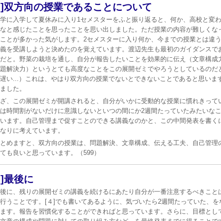
４]双方向の授業であることについて
学に入学して夏休みに入り
1
セメスターをふと振り返ると、何か、高校と変
なと感じたことを思ったことを思い出しました。ただ授業の内容が難しくな
ことが多かった気がします。
2
セメスターに入り何か、今までの授業とは違
義を受講しようと決めたのを覚えています。渡辺先生も最初のガイダンスで
だと。野菜の栽培を通し、自分が報告したいことを効果的に伝え（文章構成
題解決力）というとても高度なことをこの展開ゼミでやろうとしているのだ
遅い...）これは、やはり双方向の授業でないとできないことであると思い
ました。
ざ、この展開ゼミが開講されると、自分がいかに受動的な授業に慣れきって
は時間割がないだけに意識しないといつの間にか
2
週間たっていたみたいな
います。自己管理まで促すことのできる講義なのかと、この中間発表を書く
なりに考えています。
とめますと、双方向の授業は、問題解決、文章構成、伝える工夫、自己管理
ても良いと思っています。（
599
）
５]最後に
後に、残りの展開ゼミの講義を続けるにあたり自分が一番注意するべきこと
行うことです。
[
４
]
でも書いてあるように、気づいたら
2
週間たっていた、を
ます。報告を習慣化することができればと思っています。さらに、目標とし