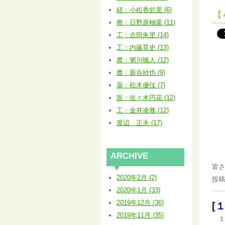
経：小松香於里 (6)
【
教：日野原柚葉 (11)
工：吉田朱里 (14)
工：内藤晃史 (13)
農：粥川颯人 (12)
農：新谷紗也 (9)
薬：松木優佳 (7)
医：佐々木円花 (12)
工：金井凌雅 (12)
渡辺 正夫 (17)
ARCHIVE
皆さ
2020年2月 (2)
投稿
2020年1月 (33)
2019年12月 (36)
[
2019年11月 (35)
１