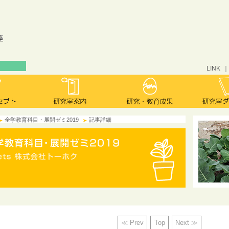
LINK
全学教育科目・展開ゼミ2019
記事詳細
≪ Prev
Top
Next ≫