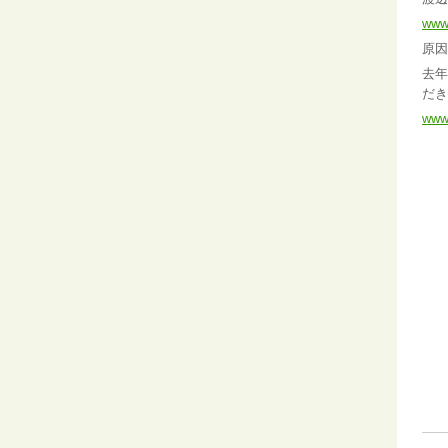
www.
原因
去年
だき
www.