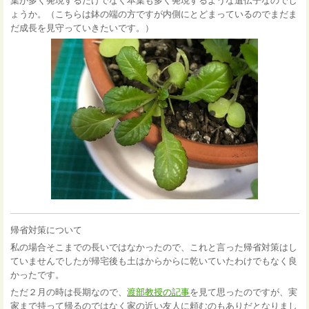
葉が多く発現するだけでなく本葉も多く発現するような遺伝子なのでし
ょうか。（こちらは鉢の端の方ですが内側にとどまっているのでまだま
だ成長を見守っていきたいです。）
帰省対策について
私の場合そこまでの長いではなかったので、これと言った帰省対策はし
ていませんでしたが帰宅後も土はからからに乾いていたわけでもなく良
かったです。
ただ２月の時は長期なので、
渡部教授の記事
を見て思ったのですが、実
家まで持って帰るのではなく家の近い友人に頼むのもありだとなりまし