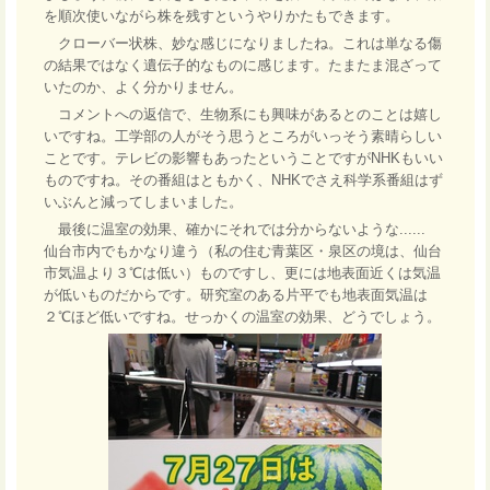
を順次使いながら株を残すというやりかたもできます。
クローバー状株、妙な感じになりましたね。これは単なる傷
の結果ではなく遺伝子的なものに感じます。たまたま混ざって
いたのか、よく分かりません。
コメントへの返信で、生物系にも興味があるとのことは嬉し
いですね。工学部の人がそう思うところがいっそう素晴らしい
ことです。テレビの影響もあったということですがNHKもいい
ものですね。その番組はともかく、NHKでさえ科学系番組はず
いぶんと減ってしまいました。
最後に温室の効果、確かにそれでは分からないような......
仙台市内でもかなり違う（私の住む青葉区・泉区の境は、仙台
市気温より３℃は低い）ものですし、更には地表面近くは気温
が低いものだからです。研究室のある片平でも地表面気温は
２℃ほど低いですね。せっかくの温室の効果、どうでしょう。