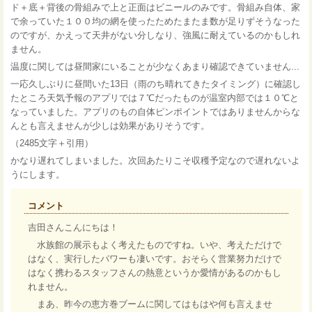
ド＋底＋背後の骨組みで上と正面はビニールのみです。骨組み自体、家
で余っていた１００均の網を使ったためたまたま数が足りずそうなった
のですが、かえって天井がない分しなり、強風に耐えているのかもしれ
ません。
温度に関しては昼間家にいることが少なくあまり確認できていません...
一応久しぶりに昼間いた13日（雨のち晴れてきたタイミング）に確認し
たところ天気予報のアプリでは７℃だったものが温室内部では１０℃と
なっていました。アプリのもの自体ピンポイントではありませんからな
んとも言えませんが少しは効果がありそうです。
（2485文字＋引用）
かなり遅れてしまいました。次回あたりこそ収穫予定なので遅れないよ
うにします。
コメント
吉田さんこんにちは！
水族館の展示もよく考えたものですね。いや、考えただけで
はなく、実行したパワーも凄いです。おそらく営業努力だけで
はなく携わるスタッフさんの熱意というか愛情があるのかもし
れません。
まあ、昨今の恵方巻ブームに関してはもはや何も言えませ