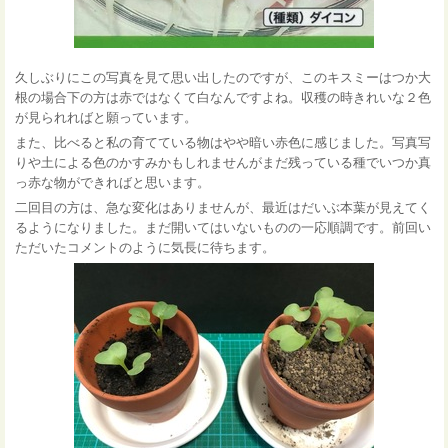
久しぶりにこの写真を見て思い出したのですが、このキスミーはつか大
根の場合下の方は赤ではなくて白なんですよね。収穫の時きれいな２色
が見られればと願っています。
また、比べると私の育てている物はやや暗い赤色に感じました。写真写
りや土による色のかすみかもしれませんがまだ残っている種でいつか真
っ赤な物ができればと思います。
二回目の方は、急な変化はありませんが、最近はだいぶ本葉が見えてく
るようになりました。まだ開いてはいないものの一応順調です。前回い
ただいたコメントのように気長に待ちます。