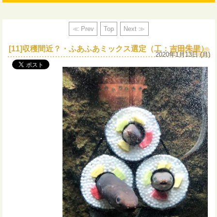
≪ Prev
Top
Next ≫
[11]収穫間近？・ふあふあミックス選定（工：吉田朱里）
2020年1月13日 (月)