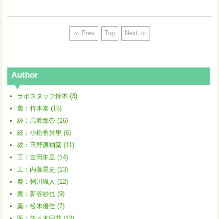
≪ Prev
Top
Next ≫
Author
ラボスタッフ鈴木 (3)
農：竹本泰 (15)
経：馬渡那奈 (16)
経：小松香於里 (6)
教：日野原柚葉 (11)
工：吉田朱里 (14)
工：内藤晃史 (13)
農：粥川颯人 (12)
農：新谷紗也 (9)
薬：松木優佳 (7)
医：佐々木円花 (12)