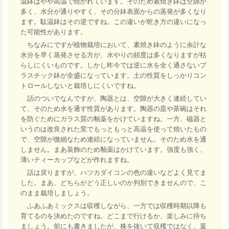
温鉢はやや高温で焼かれています。そのため素焼き鉢は空隙が
多く、水分が通りやすく、その分鉢表面からの蒸発が多くなり
ます。駄温鉢はその逆ですね。この違いが乾き方の違いになっ
た可能性があります。
ちなみにですが植物栽培において、素焼き鉢のように余計な
水分を早く蒸発させる方が、水やりの頻度は多くなりますが枯
らしにくいものです。しかし昨今では逆に水を全く通さないプ
ラスチック鉢が全盛になっています。土の性質をしっかりコン
トロールしないと栽培しにくいですね。
話のついでなんですが、陶器とは、空隙が大きく連続してい
て、そのため水を通す性質があります。陶器の皿や茶碗はそれ
を防ぐためにガラス質の
釉薬をかけていますね。一方、磁器と
いうのは改良された窯でもっともっと高温を使って焼いた
もの
で、空隙が微細なため連続になっていません。そのため水を通
しません。まあ装飾のため
釉薬
はかけています。強度も強く、
薄いティーカップなどが作れますね。
話は戻りますが、ハツカダイコンの色の違いなどよく見てま
した。まあ、どちらがどう正しいのか判別できませんので、こ
のまま栽培しましょう。
ふあふあミックスは収穫しながら、一方では収穫時期以降も
育てるのを決めたのですね。どこまで行けるか、楽しみに待ち
ましょう。前にも書きましたが、株を抜いて収穫ではなく、葉