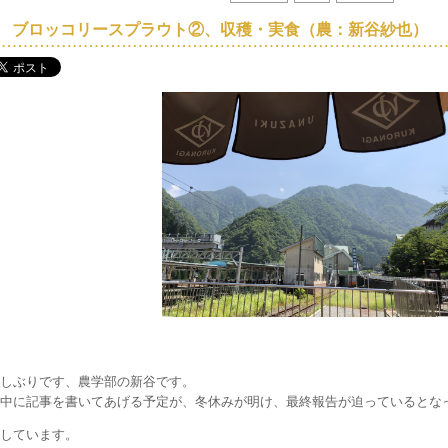
6] ブロッコリースプラウト②、収穫・実食（農：新谷紗也）
しぶりです、農学部の新谷です。
中に記事を書いてあげる予定が、冬休みが明け、最終報告が迫っているとな
しています。