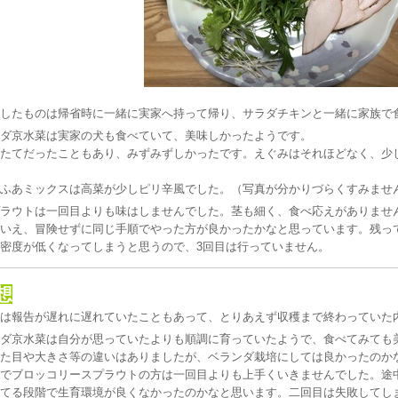
したものは帰省時に一緒に実家へ持って帰り、サラダチキンと一緒に家族で
ダ京水菜は実家の犬も食べていて、美味しかったようです。
たてだったこともあり、みずみずしかったです。えぐみはそれほどなく、少
ふあミックスは高菜が少しピリ辛風でした。（写真が分かりづらくすみませ
ラウトは一回目よりも味はしませんでした。茎も細く、食べ応えがありませ
いえ、冒険せずに同じ手順でやった方が良かったかなと思っています。残っ
密度が低くなってしまうと思うので、3回目は行っていません。
想
は報告が遅れに遅れていたこともあって、とりあえず収穫まで終わっていた
ダ京水菜は自分が思っていたよりも順調に育っていたようで、食べてみても
た目や大きさ等の違いはありましたが、ベランダ栽培にしては良かったのか
でブロッコリースプラウトの方は一回目よりも上手くいきませんでした。途
てる段階で生育環境が良くなかったのかなと思います。二回目は失敗してし