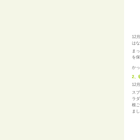
12
はな
まっ
を保
かっ
2、
12
スプ
ラダ
根ご
まし