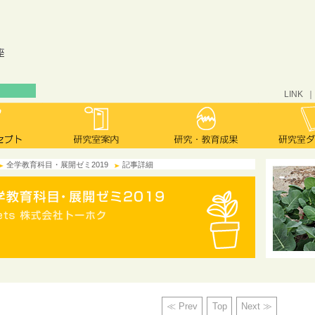
LINK
全学教育科目・展開ゼミ2019
記事詳細
≪ Prev
Top
Next ≫