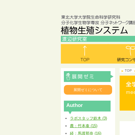
TOP
展開ゼミについて
Author
ラボスタッフ鈴木 (3)
農：竹本泰 (15)
経：馬渡那奈 (16)