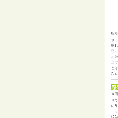
収穫
サラ
取れ
た。
ふあ
スプ
とは
だと
感
今回
サラ
の見
一方
に当