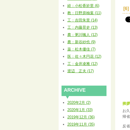
経：小松香於里 (6)
[
教：日野原柚葉 (11)
工：吉田朱里 (14)
工：内藤晃史 (13)
農：粥川颯人 (12)
農：新谷紗也 (9)
薬：松木優佳 (7)
医：佐々木円花 (12)
工：金井凌雅 (12)
渡辺 正夫 (17)
ARCHIVE
2020年2月 (2)
挨拶
2020年1月 (33)
お久
帰省
2019年12月 (36)
2019年11月 (35)
反省