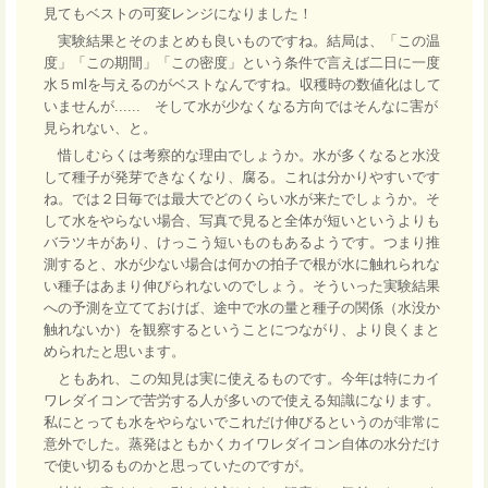
見てもベストの可変レンジになりました！
実験結果とそのまとめも良いものですね。結局は、「この温
度」「この期間」「この密度」という条件で言えば二日に一度
水５mlを与えるのがベストなんですね。収穫時の数値化はして
いませんが...... そして水が少なくなる方向ではそんなに害が
見られない、と。
惜しむらくは考察的な理由でしょうか。水が多くなると水没
して種子が発芽できなくなり、腐る。これは分かりやすいです
ね。では２日毎では最大でどのくらい水が来たでしょうか。そ
して水をやらない場合、写真で見ると全体が短いというよりも
バラツキがあり、けっこう短いものもあるようです。つまり推
測すると、水が少ない場合は何かの拍子で根が水に触れられな
い種子はあまり伸びられないのでしょう。そういった実験結果
への予測を立てておけば、途中で水の量と種子の関係（水没か
触れないか）を観察するということにつながり、より良くまと
められたと思います。
ともあれ、この知見は実に使えるものです。今年は特にカイ
ワレダイコンで苦労する人が多いので使える知識になります。
私にとっても水をやらないでこれだけ伸びるというのが非常に
意外でした。蒸発はともかくカイワレダイコン自体の水分だけ
で使い切るものかと思っていたのですが。