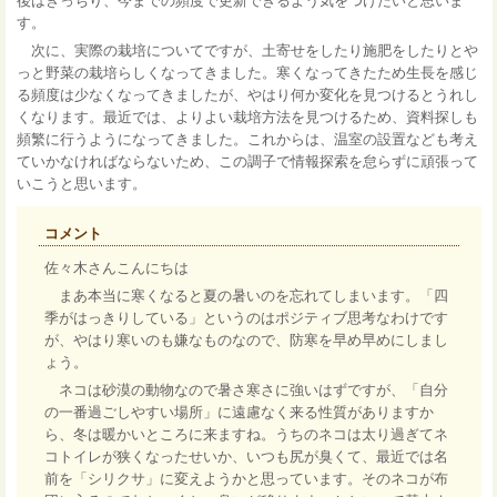
後はきっちり、今までの頻度で更新できるよう気をつけたいと思いま
す。
次に、実際の栽培についてですが、土寄せをしたり施肥をしたりとや
っと野菜の栽培らしくなってきました。寒くなってきたため生長を感じ
る頻度は少なくなってきましたが、やはり何か変化を見つけるとうれし
くなります。最近では、よりよい栽培方法を見つけるため、資料探しも
頻繁に行うようになってきました。これからは、温室の設置なども考え
ていかなければならないため、この調子で情報探索を怠らずに頑張って
いこうと思います。
コメント
佐々木さんこんにちは
まあ本当に寒くなると夏の暑いのを忘れてしまいます。「四
季がはっきりしている」というのはポジティブ思考なわけです
が、やはり寒いのも嫌なものなので、防寒を早め早めにしまし
ょう。
ネコは砂漠の動物なので暑さ寒さに強いはずですが、「自分
の一番過ごしやすい場所」に遠慮なく来る性質がありますか
ら、冬は暖かいところに来ますね。うちのネコは太り過ぎてネ
コトイレが狭くなったせいか、いつも尻が臭くて、最近では名
前を「シリクサ」に変えようかと思っています。そのネコが布