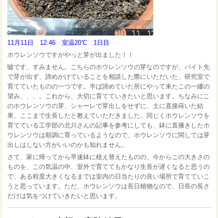
11月11日 12:46 室温20℃ 1日目
ホウレンソウですがやっと芽が出ました！！
嘘です、すみません。こちらのホウレンソウの芽なのですが、バイト先
で芽が出ず、諦めかけていることを相談した際にいただいた、研究室で
育てていたものの一つです。半ば諦めていた所にやって来たこの一縷の
望み、、、。これから、大切に育てていきたいと思います。ちなみにこ
のホウレンソウの芽、シャーレで芽出しをせずに、土に直接蒔いた結
果、ここまで生長したと教えていただきました。同じくホウレンソウを
育てている工学部の北川さんの記事を参考にしても、鉢に直播きしたホ
ウレンソウは順調に育っているようなので、ホウレンソウに関しては芽
出しはしない方がいいのかも知れません。
さて、家に帰ってから早速鉢に植え替えたものの、今からこの大きさの
ものを、この気温の中、室外で育ててもかなり生長が遅くなると思うの
で、ある程度大きくなるまでは室内の日当たりの良い場所で育てていこ
うと思っています。ただ、ホウレンソウは長日植物なので、日長の長さ
だけは気をつけていきたいと思います。