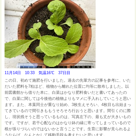
11月14日 10:33 気温16℃ 37日目
この日、初めて施肥を行いました。過去の先輩方の記事を参考に、いた
だいた肥料を7粒ほど、植物から離れた位置に均等に散布しました。以
前図書館から借りた本に、白菜はかなり肥料食いだと書いてあったの
で、白菜に関しては今後他の植物よりもマメに手入れしていこうと思い
ます。また、本葉同士が重なり始め、3枚生えそろい、4枚目も出始まっ
てきているので間引きももうそろそろ行おうと思います。間引くのに際
し、現状残そうと思っているものは、写真左下の、最も丈が大きいもの
です。ですが、若干心配なのはかなり鉢の縁に寄ってしまっているので
根が張りづらいのではないかと言うことです。生育に影響が見られるよ
うならば、なんとかして移動手段を考えたいと思います。