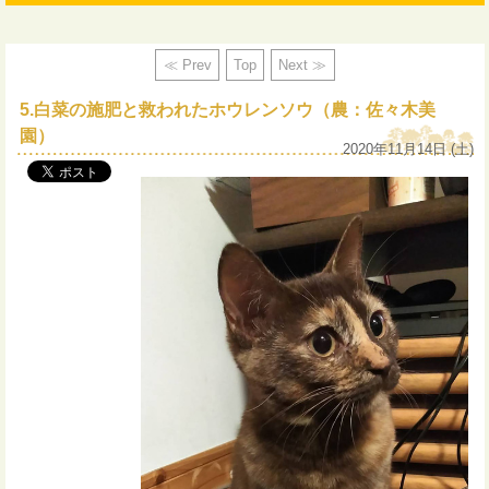
≪ Prev
Top
Next ≫
5.白菜の施肥と救われたホウレンソウ（農：佐々木美
園）
2020年11月14日 (土)