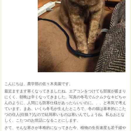
こんにちは、農学部の佐々木美園です。
最近ますます寒くなってきましたね。エアコンをつけても部屋が暖まり
にくく、朝晩は辛くなってきました。写真の冬毛でムクムクなキビちゃ
んのように、人間にも防寒仕様があったらいいのに、、、と本気で考え
ています。まあ、いくら冬毛が生えたところで、冬の猫は基本的にこた
つの住人(住猫？)なので結局寒いものは寒いんでしょうね。私もおとな
しく、こたつのお世話になることにします。
さて、そんな寒さが本格的になってきた今、植物の生長速度も若干緩や