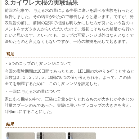
3.カイワレ大根の実験結果
前回の記事で、与える水の量による生長に違いを調べる実験を行ったと
報告しました。その結果が出たので報告しようと思います。ですが、発
表報告の前に、前回の記事で根拠も明らかにした方が良いという旨のコ
メントをオガタさんからいただいたので、最初にそちらの補足から行い
たいと思います。といっても、コップの可変レンジ以外はなんとなくで
決めたものと言えなくもないですが、一応の根拠を記して起きます。
補足
・6つのコップの可変レンジについて
今回の実験期間は10日間であったため、1日1回の水やりを行うとすると
回数は0，1，2，3，5，10回の6つの値が考えられる。よって、この値
全てを網羅するために、この可変レンジを設定した。
・一回に与える水の量について
家にある機材の中で、正確に分量を計りとれるものが大さじか小さじの
計量スプーンのみであった。実験に用いたプラコップの大きさを考え、
1回5mLにすることにした。
結果