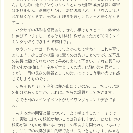
ん。ちなみに他のリンやカリウムといった肥料成分は特に弊害
はありません。過剰なリンは土壌に吸着され、カリウムは流さ
れて無くなります。その話も理屈を言うとちょっと長くなりま
す......
ハクサイの移動も必要ありません。根はもうとっくに鉢全体
に伸びていますし、そもそも鉢縁に株があった方が間引くタイ
ミングを遅くできるので有利です。
ホウレンソウは一株もらってよかったですね！ これを育て
ましょう。少しばかり室内に置くのは良いことですが、光不足
の徒長は避けられないので早めに出して下さい。それと長日の
話ですが植物は「エネルギーとしての光」は強い光を要求しま
すが、「日の長さの情報としての光」はけっこう弱い光でも感
じてしまうものです。
そもそもどうして今年は芽が出にくいのか...... ちょっと謎
の部分がありますが、これはこちらの課題としておきます。
さて今回のメインイベントがカイワレダイコンの実験です
ね。
与える水の間隔と量について、よく考えました！ そうで
す。実験において根拠が無いことは許されません。ただしその
根拠が強いものか弱いものかはこの際あまり問われないもので
す。ここでの根拠は実に的確であり、良いと思います。結果を