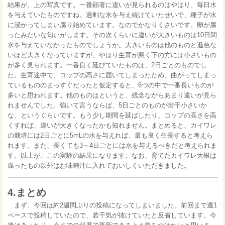
結果が、上の写真です。一番顕著に違いが見られるのはやはり、毎日水
を与えていたものですね。過剰な水を与え続けていたせいで、種子が水
に浸かってしまい腐り始めています。なのでかなりくさいです。卵が腐
ったみたいな匂いがします。その次くらいに違いが大きいものは10日間
水を与えていなかったものでしょうか。大きいものは他のものと遜色な
いほど大きくなっていますが、やはり生育が悪く下の方には小さいもの
が多く見られます。一番良く延びていたものは、2日ごとのものでし
た。生育途中で、コップの高さに届いてしまったため、曲がってしまっ
ているもののまっすぐだったと仮定すると、6つの中で一番長いものが
多いと思われます。他のものはというと、残念ながらあまり違いが見ら
れませんでした。強いて言うならば、5日ごとのものが若干小さいか
な、というぐらいです。もう少し期間を延ばしたり、コップの高さを高
くすれば、違いが大きくなったかも知れません。まとめると、カイワレ
の栽培には2日ごとに5mLの水を与えれば、最も良く生長すると考えら
れます。また、長くても3～4日ごとには水を与えるべきだと考えられま
す。以上が、この実験の結果になります。なお、育てたカイワレ大根は
腐ったもの以外はお味噌汁に入れておいしくいただきました。
4.まとめ
まず、今回は約2週間ぶりの投稿になってしまいました。前回まで週1
ペースで投稿していたので、若干気が抜けていたと反省しています。今