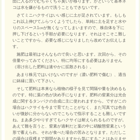
団に入るのでむちゃくちゃ臭いが移ります。かといって基本ネ
コは水を嫌がるもので洗うこともできないです。
さてミニハクサイはいい感じに土が足されています。もしも
これ以上伸びてふらつくようでしたら、単純に土を足すと水や
りのスペース1㎝が無くなってしまいますので、株自体を下に
押し下げるという手順が必要になります。それはそこそこ難し
いことですから、必要な感じになりましたら改めてお伝えしま
す。
施肥は最初はそんなもので良いと思います。次回から、その
倍量やってみてください。特に均等にする必要はありません
（溶け出した肥料は速やかに拡散される）。
あまり株元ではいけないのですが（濃い肥料で傷む）、適当
に鉢縁に置いて下さい。
そして肥料は本来なら植物の様子を見て間隔や量を決めるも
のです。特に葉の色が決め手になります。肥料の窒素分は光合
成に関するタンパクの合成に主に使われますから。ですがこの
場合はハクサイを今まで育てたことがなく、また写真では色合
いが微妙に分からないのでこちらで指示することも難しいです
ね。まあ多少やりすぎてもハクサイは耐えられるものですが。
あえて難を言うと、窒素が過剰だと葉の中に硝酸態窒素という
形で蓄えられ、それが食べた場合の苦みとなります。ただしこ
の場合は収穫まで期間がありますから気にすることはありませ