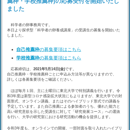
薦枠・学校推薦枠)の応募受付を開始いたし
ました
科学者の卵事務局です。
本日より探求型「科学者の卵養成講座」の受講生の募集を開始いた
しました。
自己推薦枠
の募集要項はこちら
学校推薦枠
の募集要項はこちら
応募締切は、
2021年5月14日(金)
です。
自己推薦枠・学校推薦枠ごとに申込み方法等が異なりますので、
詳しくは各募集要項をご確認ください。
ほぼ毎月１回、主に土曜日に東北大学で特別講義を行います。令
和3年度は新型コロナ感染拡大状況にもよりますが、東北大学での対
面形式、オンライン講義、またはそのハイブリッド形式での講義を
予定しています。また自己推薦による参加者のうち、優れた能力と
高い研究意欲を示した受講生に対して「研究発展コース」への選抜
を行い、大学の研究室における研究活動の機会を提供します。
令和3年度も、オンラインでの開催、一部対面を取り入れたハイブリ