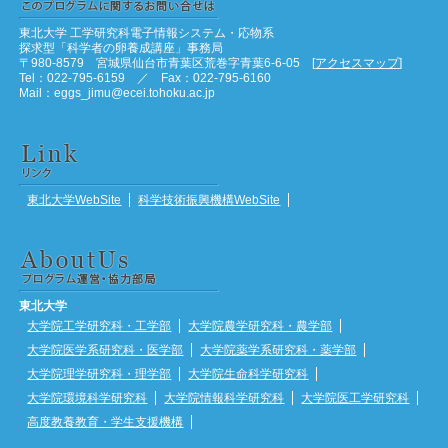
東北大学 工学研究科電子情報システム・応物系
探求型「科学者の卵養成講座」事務局
〒980-8579 宮城県仙台市青葉区荒巻字青葉6-6-05 [
アクセスマップ
]
Tel：022-795-6159 ／ Fax：022-795-6160
Mail：eggs_jimu@ecei.tohoku.ac.jp
東北大学WebSite
科学技術振興機構WebSite
東北大学
大学院工学研究科・工学部
大学院農学研究科・農学部
大学院医学系研究科・医学部
大学院薬学系研究科・薬学部
大学院理学研究科・理学部
大学院生命科学研究科
大学院環境科学研究科
大学院情報科学研究科
大学院医工学研究科
高度教養教育・学生支援機構