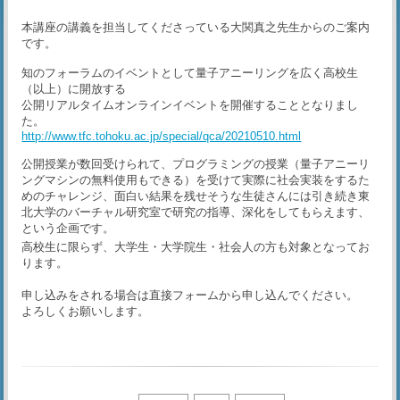
本講座の講義を担当してくださっている大関真之先生からのご案内
です。
知のフォーラムのイベントとして量子アニーリングを広く高校生
（以上）に開放する
公開リアルタイムオンラインイベントを開催することとなりまし
た。
http://www.tfc.tohoku.ac.jp/special/qca/20210510.html
公開授業が数回受けられて、プログラミングの授業（量子アニーリ
ングマシンの無料使用もできる）を受けて実際に社会実装をするた
めのチャレンジ、面白い結果を残せそうな生徒さんには引き続き東
北大学のバーチャル研究室で研究の指導、深化をしてもらえます、
という企画です。
高校生に限らず、大学生・大学院生・社会人の方も対象となってお
ります。
申し込みをされる場合は直接フォームから申し込んでください。
よろしくお願いします。