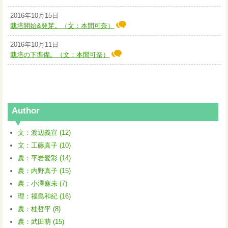
2016年10月15日
栽培開始&発芽。（文：本間可奈）
2016年10月11日
栽培の下準備。（文：本間可奈）
Author
文：渡辺義宣 (12)
文：工藤真子 (10)
農：平岩愛彩 (14)
農：内野真子 (15)
農：小澤麻未 (7)
理：福島和紀 (16)
農：桂哲平 (8)
農：武田萌 (15)