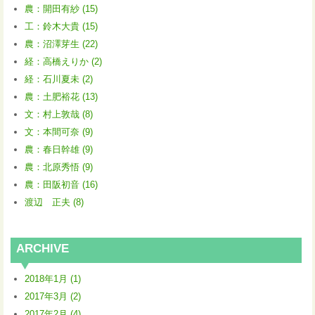
農：開田有紗 (15)
工：鈴木大貴 (15)
農：沼澤芽生 (22)
経：高橋えりか (2)
経：石川夏未 (2)
農：土肥裕花 (13)
文：村上敦哉 (8)
文：本間可奈 (9)
農：春日幹雄 (9)
農：北原秀悟 (9)
農：田阪初音 (16)
渡辺 正夫 (8)
ARCHIVE
2018年1月 (1)
2017年3月 (2)
2017年2月 (4)