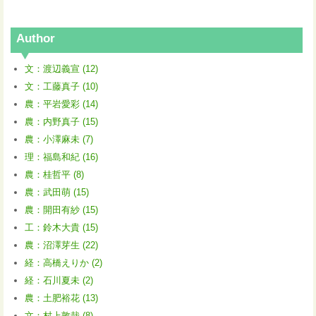
Author
文：渡辺義宣 (12)
文：工藤真子 (10)
農：平岩愛彩 (14)
農：内野真子 (15)
農：小澤麻未 (7)
理：福島和紀 (16)
農：桂哲平 (8)
農：武田萌 (15)
農：開田有紗 (15)
工：鈴木大貴 (15)
農：沼澤芽生 (22)
経：高橋えりか (2)
経：石川夏未 (2)
農：土肥裕花 (13)
文：村上敦哉 (8)