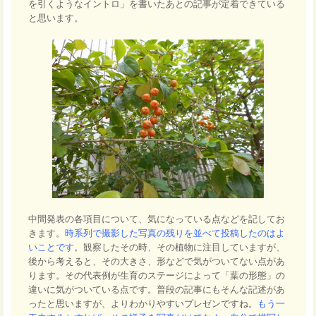
を引くようなイントロ」を書いたあとの記事が定着できている
と思います。
中間発表の各項目について、気になっている点などを記してお
きます。
時系列で撮影した写真の残りを並べて投稿したのはよ
いことです
。観察したその時、その植物に注目していますが、
後から考えると、その大きさ、形などで気がついてない点があ
ります。その代表例が生育のステージによって「葉の形態」の
違いに気がついている点です。普段の記事にもそんな記述があ
ったと思いますが、よりわかりやすいプレゼンですね。
もう一