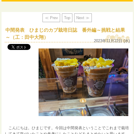
≪ Prev
Top
Next ≫
中間発表 ひまじのカブ栽培日誌 番外編～挑戦と結果
～（工：田中大翔）
2023年11月22日 (水)
こんにちは。ひまじです。今回は中間発表ということでこれまで栽培
してきて気づいたことや参考にしたことなどをまとめたいと思います。