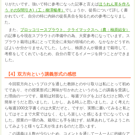
りがたいです。強いて特に参考になった記事と言えば
ほうれん草を作ろ
う その5(間引き)（工：柳澤暢孝）
でしょうか。徒長について詳しく書
かれていて、自分の特に内鉢の徒長具合を知るための参考になりまし
た。
また、
ブロッコリースプラウト、クライマックスへ（農：柚原結女）
の記事も今現在スプラウトの準備中の為、大変参考になっています。ス
プラウト栽培は私にとって完全に未知の領域のため、なかなかどうすれ
ばよいか分かりませんでした。しかし、柚原さんが最後まで栽培して、
考察をしてくれているため、自分の育てるイメージを持つことができま
した。
【4】双方向という講義形式の感想
今回双方向というブログを通した教師とのやり取りは私にとって初め
てであり、その授業形式に興味が引かれたというのもこの講義を受講し
た理由の一つです。最初は対面なし、毎週ブログを上げるだけと聞いて
簡単そうだと思いました。しかし、ある時ふと思いました。よく考えた
ら毎週1000文字書くのは大変だぞと。ですが、実際に書いてみると私と
してはそこまで大変ではなく、むしろ楽しいと感じるまでになっていま
した。授業の一環の為、栽培にも手を抜けず、結果あれしてみようこれ
してみようと様々な工夫が生まれるのだと思います。
この講義は人数が少ないため、コメントを通して一人一人に的確なア