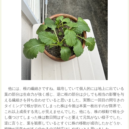
他には、根の繊細さですね。栽培していて個人的には地上に出ている
葉の部分は生命力が強く感じ、逆に根の部分は少しでも相当の影響を与
える繊細さを持ち合わせていると思いました。実際に一回目の間引きの
タイミングで根が折れてしまった株は今後は本葉一枚出すのが限界で、
これ以上成長する兆しが見えませんでした。他にも、株の移動で根を少
し傷つけてしまった株は数日間はずっと萎えて元気がない様子でした。
逆に言うと、葉を観察しているとすぐに株の移動が成功したかどうか、
植物が元気かがすぐ分かるので対応はしやすいとも思いました。