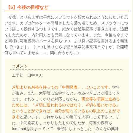
【5】今後の目標など
今後、とりあえずは早急にスプラウトを始められるようにしたいと思
います。カブは外鉢を一本間引きしたら落ち着くため、スプラウトにつ
いて詳しく投稿するつもりです。細かくは通常記事で書きますが、追肥
をしたためか、内外両方とも元気になっています。また、今後も今まで
と同様に毎週投稿のペースを保ちつつ、より良い記事を書けるよう精進
していきます。（いつも通りならば翌日通常記事投稿日ですが、公開時
何も書いていません......。間に合うかな。）
コメント
工学部 田中さん
〆切よりも余裕を持っての「中間発表」、よいことです。
学年
が進み、また、大学院に進学すると、やるべきことが増えてき
ます。それをしっかりと対応しながら、
研究等を順調に進める
ためには、「〆切に追われるのではなく、〆切を追いかける」
ということができれば、自分が思っているもの以上のことがで
きる
と思います。これからもこの週間を大事にして下さい。ま
た、中間発表もしっかりしたものでしたが、毎週の投稿も
fomrmatを決まっていて、最初にちょっとした「みんなの興味