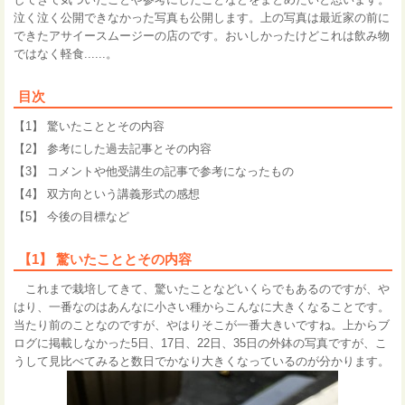
泣く泣く公開できなかった写真も公開します。上の写真は最近家の前に
できたアサイースムージーの店のです。おいしかったけどこれは飲み物
ではなく軽食......。
目次
【1】 驚いたこととその内容
【2】 参考にした過去記事とその内容
【3】 コメントや他受講生の記事で参考になったもの
【4】 双方向という講義形式の感想
【5】 今後の目標など
【1】 驚いたこととその内容
これまで栽培してきて、驚いたことなどいくらでもあるのですが、や
はり、一番なのはあんなに小さい種からこんなに大きくなることです。
当たり前のことなのですが、やはりそこが一番大きいですね。上からブ
ログに掲載しなかった5日、17日、22日、35日の外鉢の写真ですが、こ
うして見比べてみると数日でかなり大きくなっているのが分かります。