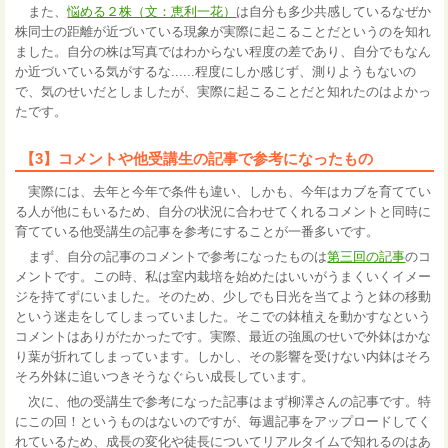
また、
悩める２株（文：恵利一花）
は自分も多少共感しているなぜか
株同士の距離が近づいている現象が実際に起こることだというのを知れ
ました。自分の株は写真ではわからない程度の差であり、自分でもなん
か近づいている気がするな......程度にしか感じず、測りようもないの
で、気のせいだとしましたが、実際に起こることだと知れたのはよかっ
たです。
【3】コメントや他受講生の記事で参考になったもの
実際には、去年と今年で条件も違い、しかも、今年はカブを育ててい
る人が他にもいるため、自分の状況に合わせてくれるコメントと同時に
育てている他受講生の記事を参考にすることが一番多いです。
まず、自分の記事のコメントで参考になったものは
第三回の記事
のコ
メントです。この時、私は室内栽培を始めたはいいがうまくいくイメー
ジを持てずにいました。そのため、少しでも日光を当てようと鉢の移動
という迷走をしてしまっていました。そこでの鉢植えを動かすなという
コメントはありがたかったです。実際、最近の強風のせいで外鉢はかな
り葉が折れてしまっています。しかし、その影響を受けない内鉢はそろ
そろ外鉢に追いつきそうなぐらい成長しています。
次に、他の受講生で参考になった記事はまず柳澤さんの記事です。特
にこの回！というものはないのですが、毎週記事をアップロードしてく
れているため、成長の変化や徒長についてリアルタイムで知れるのはあ