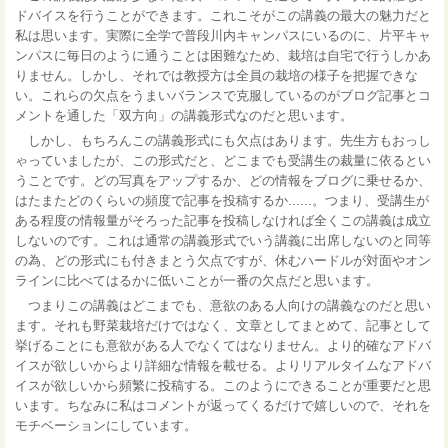
ドバイスを行うことができます。これこそがこの講義の最大の魅力だと
私は思います。実際に全学で普段川内キャンパスにいるのに、片平キャ
ンパスに毎日のように通うことは困難なため、栽培は自宅で行うしかあ
りません。しかし、それでは教授方は全員の栽培の様子を把握できな
い。これらの欠点をうまいバランスで克服しているのがブログ記事とコ
メントを通した「双方向」の講義形式なのだと思います。
しかし、もちろんこの講義形式にも欠点はあります。先生方もおっし
ゃっていましたが、この形式だと、どこまでも受講生の裁量に依るとい
うことです。どの写真をアップするか、どの情報をブログに乗せるか、
はたまたどのくらいの頻度で記事を投稿するか......。つまり、受講生が
ある程度の情報量がそろった記事を投稿しなければ全くこの講義は成立
しないのです。これは通常の講義形式でいう講義に出席しないのと同等
の為、どの形式にも付きまとう欠点ですが、休むハードルが対面やオン
ラインに比べてはるかに低いことが一番の欠点だと思います。
つまりこの講義はどこまでも、意欲のある人向けの講義なのだと思い
ます。それも野菜栽培だけではなく、文章としてまとめて、記事として
挙げることにも意欲がある人でなくてはなりません。より的確なアドバ
イスが欲しいからより詳細な情報を載せる。よりリアルタイムなアドバ
イスが欲しいから頻繁に投稿する。このようにできることが重要だと思
います。ちなみに私はコメントが返ってくるだけで嬉しいので、それを
モチベーションにしています。