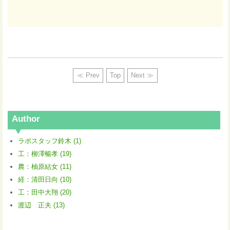
≪ Prev
Top
Next ≫
Author
ラボスタッフ鈴木 (1)
工：柳澤暢孝 (19)
農：柚原結女 (11)
経：清田日向 (10)
工：田中大翔 (20)
渡辺 正夫 (13)