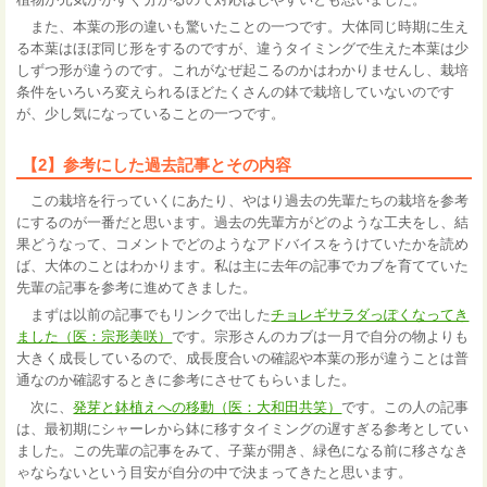
また、本葉の形の違いも驚いたことの一つです。大体同じ時期に生え
る本葉はほぼ同じ形をするのですが、違うタイミングで生えた本葉は少
しずつ形が違うのです。これがなぜ起こるのかはわかりませんし、栽培
条件をいろいろ変えられるほどたくさんの鉢で栽培していないのです
が、少し気になっていることの一つです。
【2】参考にした過去記事とその内容
この栽培を行っていくにあたり、やはり過去の先輩たちの栽培を参考
にするのが一番だと思います。過去の先輩方がどのような工夫をし、結
果どうなって、コメントでどのようなアドバイスをうけていたかを読め
ば、大体のことはわかります。私は主に去年の記事でカブを育てていた
先輩の記事を参考に進めてきました。
まずは以前の記事でもリンクで出した
チョレギサラダっぽくなってき
ました（医：宗形美咲）
です。宗形さんのカブは一月で自分の物よりも
大きく成長しているので、成長度合いの確認や本葉の形が違うことは普
通なのか確認するときに参考にさせてもらいました。
次に、
発芽と鉢植えへの移動（医：大和田共笑）
です。この人の記事
は、最初期にシャーレから鉢に移すタイミングの遅すぎる参考としてい
ました。この先輩の記事をみて、子葉が開き、緑色になる前に移さなき
ゃならないという目安が自分の中で決まってきたと思います。