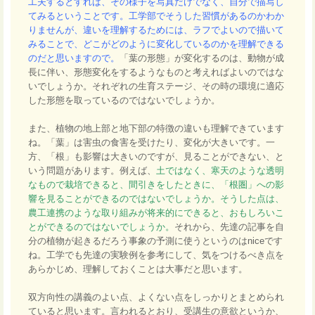
工夫するとすれば、その様子を写真だけでなく、自分で描写し
てみるということです。工学部でそうした習慣があるのかわか
りませんが、違いを理解するためには、ラフでよいので描いて
みることで、どこがどのように変化しているのかを理解できる
のだと思いますので。
「葉の形態」が変化するのは、動物が成
長に伴い、形態変化をするようなものと考えればよいのではな
いでしょうか。それぞれの生育ステージ、その時の環境に適応
した形態を取っているのではないでしょうか。
また、植物の地上部と地下部の特徴の違いも理解できています
ね。「葉」は害虫の食害を受けたり、変化が大きいです。一
方、「根」も影響は大きいのですが、見ることができない、と
いう問題があります。例えば、
土ではなく、寒天のような透明
なもので栽培できると、間引きをしたときに、「根圏」への影
響を見ることができるのではないでしょうか。そうした点は、
農工連携のような取り組みが将来的にできると、おもしろいこ
とができるのではないでしょうか。
それから、先達の記事を自
分の植物が起きるだろう事象の予測に使うというのはniceです
ね。工学でも先達の実験例を参考にして、気をつけるべき点を
あらかじめ、理解しておくことは大事だと思います。
双方向性の講義のよい点、よくない点をしっかりとまとめられ
ていると思います。言われるとおり、受講生の意欲というか、