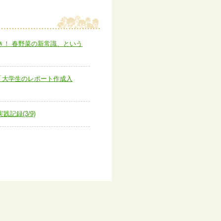
き！ 春野菜の新常識、という
に「大学生のレポート作成入
記録(3/9)