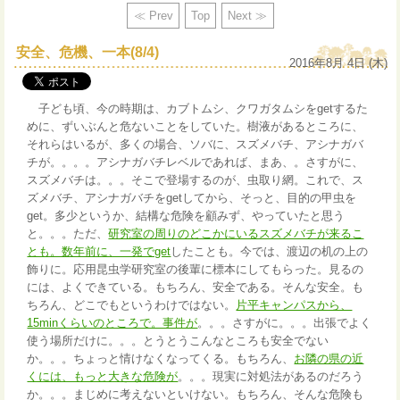
≪ Prev
Top
Next ≫
安全、危機、一本(8/4)
2016年8月 4日 (木)
子ども頃、今の時期は、カブトムシ、クワガタムシをgetするた
めに、ずいぶんと危ないことをしていた。樹液があるところに、
それらはいるが、多くの場合、ソバに、スズメバチ、アシナガバ
チが。。。。アシナガバチレベルであれば、まあ、。さすがに、
スズメバチは。。。そこで登場するのが、虫取り網。これで、ス
ズメバチ、アシナガバチをgetしてから、そっと、目的の甲虫を
get。多少というか、結構な危険を顧みず、やっていたと思う
と。。。ただ、
研究室の周りのどこかにいるスズメバチが来るこ
とも。数年前に、一発でget
したことも。今では、渡辺の机の上の
飾りに。応用昆虫学研究室の後輩に標本にしてもらった。見るの
には、よくできている。もちろん、安全である。そんな安全。も
ちろん、どこでもというわけではない。
片平キャンパスから、
15minくらいのところで。事件が
。。。さすがに。。。出張でよく
使う場所だけに。。。とうとうこんなところも安全でない
か。。。ちょっと情けなくなってくる。もちろん、
お隣の県の近
くには、もっと大きな危険が
。。。現実に対処法があるのだろう
か。。。まじめに考えないといけない。もちろん、そんな危険も