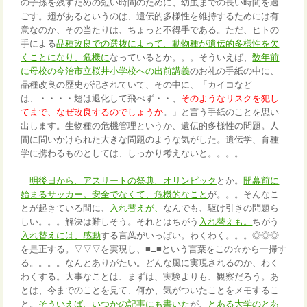
の子孫を残すための短い時間のために、幼虫までの長い時間を過
ごす。翅があるというのは、遺伝的多様性を維持するためには有
意なのか、その当たりは、ちょっと不得手である。ただ、ヒトの
手による
品種改良での選抜によって、動物種が遺伝的多様性を欠
くことになり、危機に
なっているとか。。。そういえば、
数年前
に母校の今治市立桜井小学校への出前講義
のお礼の手紙の中に、
品種改良の歴史が記されていて、その中に、「カイコなど
は、・・・・翅は退化して飛べず・・、
そのようなリスクを犯し
てまで、なぜ改良するのでしょうか
。」と言う手紙のことを思い
出します。生物種の危機管理というか、遺伝的多様性の問題。人
間に問いかけられた大きな問題のような気がした。遺伝学、育種
学に携わるものとしては、しっかり考えないと。。。。
明後日から、アスリートの祭典、オリンピック
とか。
開幕前に
始まるサッカー。安全でなくて、危機的なこと
が。。。そんなこ
とが起きている間に、
入れ替えが、
なんでも、駆け引きの問題ら
しい。。。解決は難しそう。それとはちがう
入れ替えも。
ちがう
入れ替えには、感動
する言葉がいっぱい。わくわく。。。◎◎◎
を是正する。▽▽▽を実現し、■□■という言葉をこの☆から一掃す
る。。。。なんとありがたい。どんな風に実現されるのか、わく
わくする。大事なことは、まずは、実験よりも、観察だろう。あ
とは、今までのことを見て、何か、気がついたことをメモするこ
と。
そういえば、いつかの記事にも書いた
が、
とある大学のとあ