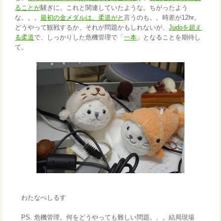
ることが
騒ぎに。これと関連していたような。ちがったよう
な。。。
最初の金メダルは、柔道がと
言うのも。。時差が12hr。
どうやって観戦するか、それが問題かもしれないが、
Judoを超え
る柔道
で、しっかりした危機管理で「
一本
」となることを期待し
て。
わたなべしるす
PS. 危機管理。何をどうやっても難しい問題。。。結局現場