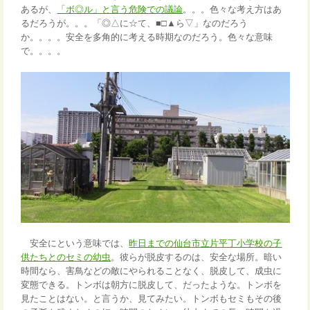
あるが、
「ボ◎ル」と言う危険での議論
。。。色々な考え方はあ
るだろうが。。。「◎△に☆て、■□▲ら▽」なのだろう
か。。。。安全を多角的に考える時期なのだろう。色々な意味
で。。。。
安全にという意味では、
昨日までの仙台市立片平丁小学校の子
供たちとのセミの幼虫
。彼らが脱皮するのは、安全な場所。暗い
時間なら、害鳥などの敵にやられることなく、脱皮して、成虫に
変態できる。トンボは朝方に脱皮して、だったような。トンボを
見たことはない。と言うか、見てみたい。トンボもセミもその後