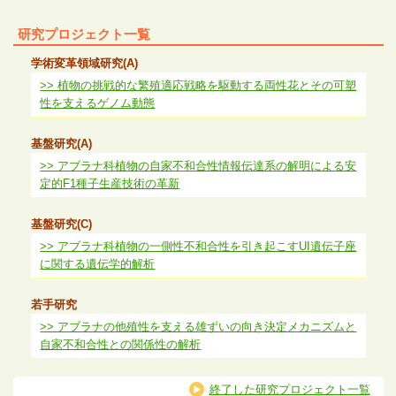
研究プロジェクト一覧
学術変革領域研究(A)
>> 植物の挑戦的な繁殖適応戦略を駆動する両性花とその可塑
性を支えるゲノム動態
基盤研究(A)
>> アブラナ科植物の自家不和合性情報伝達系の解明による安
定的F1種子生産技術の革新
基盤研究(C)
>> アブラナ科植物の一側性不和合性を引き起こすUI遺伝子座
に関する遺伝学的解析
若手研究
>> アブラナの他殖性を支える雄ずいの向き決定メカニズムと
自家不和合性との関係性の解析
終了した研究プロジェクト一覧