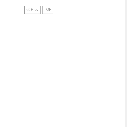
≪ Prev
TOP