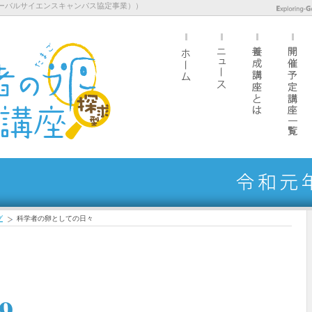
ーバルサイエンスキャンパス協定事業））
グ
科学者の卵としての日々
9