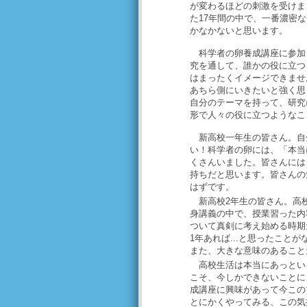
が変わるほどの刺激を受けま
た17年間の中で、一番濃密
かなかないと思います。
科学者の卵養成講座に参加
究を通して、誰かの役に立つ
はまったくイメージできませ
あちら側にいきたいと強く思
自分のテーマを持って、研究
形で人々の役に立つようなこ
新高校一年生の皆さん。自
い！科学者の卵には、「本当
くさんいました。皆さんには
持ちだと思います。皆さんの
はずです。
新高校2年生の皆さん。高校
身講義の中で、授業習った内
ついて真剣に考え始める時期
1年あれば...と思ったこと
また、大きな意味のあること
高校生活は本当にあっという
こそ、今しかできないことに
成講座に興味があって今この
とにかくやってみる、この気