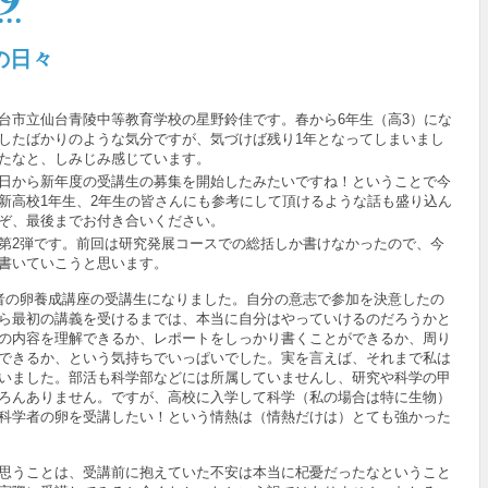
の日々
市立仙台青陵中等教育学校の星野鈴佳です。春から6年生（高3）にな
したばかりのような気分ですが、気づけば残り1年となってしまいまし
たなと、しみじみ感じています。
日から新年度の受講生の募集を開始したみたいですね！ということで今
新高校1年生、2年生の皆さんにも参考にして頂けるような話も盛り込ん
ぞ、最後までお付き合いください。
第2弾です。前回は研究発展コースでの総括しか書けなかったので、今
書いていこうと思います。
者の卵養成講座の受講生になりました。自分の意志で参加を決意したの
ら最初の講義を受けるまでは、本当に自分はやっていけるのだろうかと
の内容を理解できるか、レポートをしっかり書くことができるか、周り
できるか、という気持ちでいっぱいでした。実を言えば、それまで私は
いました。
部活も科学部などには所属していません
し、研究や科学の甲
ろんありません。ですが、高校に入学して科学（私の場合は特に生物）
科学者の卵を受講したい！という情熱は（情熱だけは）とても強かった
思うことは、受講前に抱えていた不安は本当に杞憂だったなということ