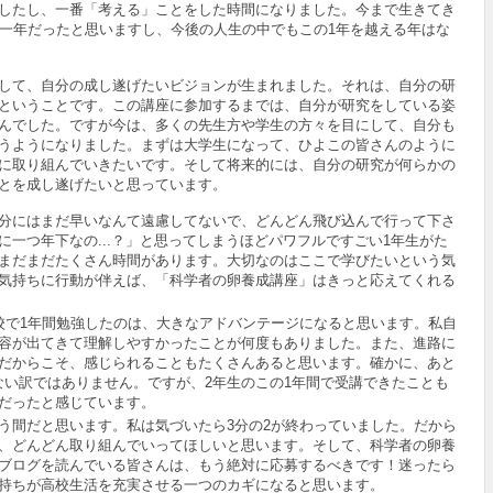
したし、一番「考える」ことをした時間になりました。今まで生きてき
な一年だったと思いますし、今後の人生の中でもこの1年を越える年はな
して、自分の成し遂げたいビジョンが生まれました。それは、自分の研
ということです。この講座に参加するまでは、自分が研究をしている姿
んでした。ですが今は、多くの先生方や学生の方々を目にして、自分も
うようになりました。まずは大学生になって、ひよこの皆さんのように
に取り組んでいきたいです。そして将来的には、自分の研究が何らかの
とを成し遂げたいと思っています。
分にはまだ早いなんて遠慮してないで、どんどん飛び込んで行って下さ
に一つ年下なの...？」と思ってしまうほどパワフルですごい1年生がた
まだまだたくさん時間があります。大切なのはここで学びたいという気
気持ちに行動が伴えば、「科学者の卵養成講座」はきっと応えてくれる
で1年間勉強したのは、大きなアドバンテージになると思います。私自
容が出てきて理解しやすかったことが何度もありました。また、進路に
だからこそ、感じられることもたくさんあると思います。確かに、あと
がない訳ではありません。ですが、2年生のこの1年間で受講できたことも
だったと感じています。
間だと思います。私は気づいたら3分の2が終わっていました。だから
、どんどん取り組んでいってほしいと思います。そして、科学者の卵養
ブログを読んでいる皆さんは、もう絶対に応募するべきです！迷ったら
持ちが高校生活を充実させる一つのカギになると思います。