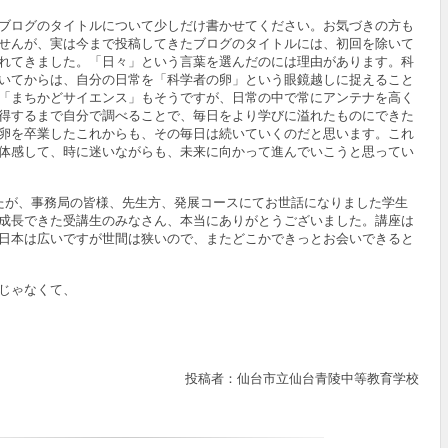
ブログのタイトルについて少しだけ書かせてください。お気づきの方も
せんが、実は今まで投稿してきたブログのタイトルには、初回を除いて
れてきました。「日々」という言葉を選んだのには理由があります。科
いてからは、自分の日常を「科学者の卵」という眼鏡越しに捉えること
「まちかどサイエンス」もそうですが、日常の中で常にアンテナを高く
得するまで自分で調べることで、毎日をより学びに溢れたものにできた
卵を卒業したこれからも、その毎日は続いていくのだと思います。これ
体感して、時に迷いながらも、未来に向かって進んでいこうと思ってい
たが、事務局の皆様、先生方、発展コースにてお世話になりました学生
成長できた受講生のみなさん、本当にありがとうございました。講座は
日本は広いですが世間は狭いので、またどこかできっとお会いできると
じゃなくて、
投稿者：仙台市立仙台青陵中等教育学校