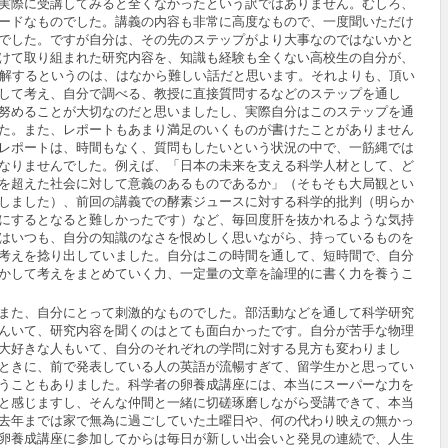
実際に受講してみると全くなかったという訳ではありません。むしろ、
ードなものでした。講義の内容も非常に高度なもので、一度聞いただけ
でした。ですが自分は、その先のステップがより大事なのではないかと
けて取り組まれた研究内容を、知識も経験も全くない高校生の自分が、
理解するというのは、はなから難しい話だと思います。それよりも、頂い
して考え、自分で調べる、教授に直接質問するなどのステップを通し
努めることが大切なのだと思いましたし、実際自分はこのステップを通
た。また、レポートもあまり満足のいくものが書けたことがありません
レポートは、時間もなく、質問もしたいという状況の中で、一筋縄では
なりませんでした。例えば、「日本の未来を支える科学人材として、ど
を超えた社会に対して意義のあるものであるか」（そもそも大局観とい
しました）、前回の講義での酵素ジュースに対する科学的批判（明らか
にするとなると難しかったです）など、毎回度肝を抜かれるような気持
はいつも、自分の知識のなさを恨めしく思いながら、持っているものを
考えを捻り出していました。自分はこの時間を通して、短時間で、自分
かして考えをまとめていく力、一定量の文章を論理的に書く力を養うこ
また、自分にとって刺激的なものでした。部活動などを通して科学研究
んいて、研究内容を聞くのはとても面白かったです。自分が苦手な物理
大好きな人もいて、自分のそれぞれの学問に対する見方も変わりまし
ときに、前で発表している人の英語が流暢すぎて、留学生かと思ってい
うこともありました。科学者の卵養成講座には、本当にスーパーな力を
と感じますし、そんな仲間と一緒に切磋琢磨しながら受講できて、本当
去年までは家で無為に過ごしていた土曜日や、何の代わり映えの無かっ
卵養成講座に参加してからは毎日が新しい出会いと発見の連続で、人生