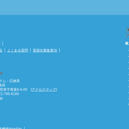
グ
東
覧
よくある質問
受講生募集要項
テム・応物系
務局
巻字青葉6-6-05 [
アクセスマップ
]
2-795-6160
jp
機構WebSite