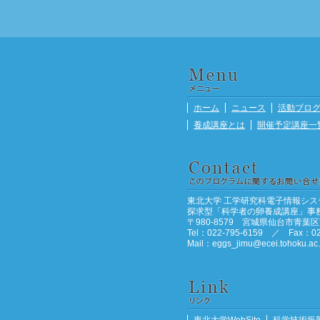
ホーム
ニュース
活動ブロ
養成講座とは
開催予定講座一
東北大学 工学研究科電子情報シス
探求型「科学者の卵養成講座」事
〒980-8579 宮城県仙台市青葉区荒
Tel：022-795-6159 ／ Fax：02
Mail：eggs_jimu@ecei.tohoku.ac.
東北大学WebSite
科学技術振興