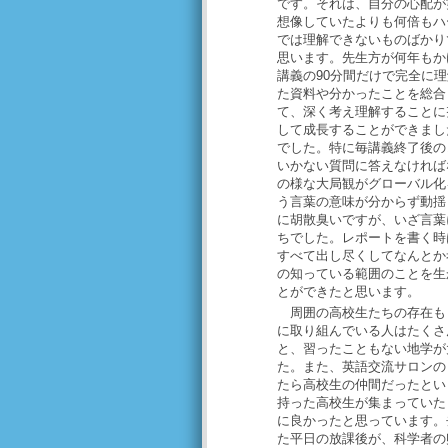
です。それは、自分の心配が
想像していたよりも何倍もハ
では理解できないものばかり
思います。先生方が何年もか
講義の90分間だけで完全に
た資料や分かったことを総合
て、深く考え理解することに
して成長することができまし
でした。特に毎講義終了後の
いかない質問に答えなければ
の様な大局観がグローバル化
う言葉の意味が分からず動揺
に胡散臭いですが、いざ言葉
ちでした。レポートを書く時
すべて出し尽くしてなんとか
の知っている範囲のことを生
とができたと思います。
周囲の高校生たちの存在も
に取り組んでいる人はたくさ
と、習ったこともない地学が
た。また、英語交流サロンの
たら高校生の仲間だったとい
持った高校生が集まっていた
に良かったと思っています。
た平日の放課後が、科学者の