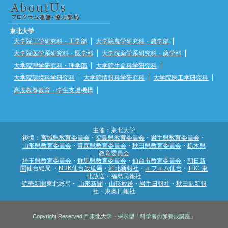
東北大学
大学院工学研究科・工学部
大学院農学研究科・農学部
大学院医学系研究科・医学部
大学院薬学系研究科・薬学部
大学院理学研究科・理学部
大学院生命科学研究科
大学院環境科学研究科
大学院情報科学研究科
大学院医工学研究科
高度教養教育・学生支援機構
主催：
東北大学
後援：
宮城県教育委員会
・
福島県教育委員会
・
岩手県教育委員会
・
山形県教育委員会
・
青森県教育委員会
・
秋田県教育委員会
・
栃木県
教育委員会
埼玉県教育委員会
・
群馬県教育委員会
・
仙台市教育委員会
・
朝日新
聞
仙台総局 ・
NHK仙台放送局
・
河北新報社
・
エフエム仙台
・
TBC 東
北放送
・
福島民報社
読売新聞
東北総局・
山形新聞
・
山形放送
・
岩手日報社
・
秋田魁新報
社
・
東奥日報社
Copyright Reserved © 東北大学・探求型「科学者の卵養成講座」