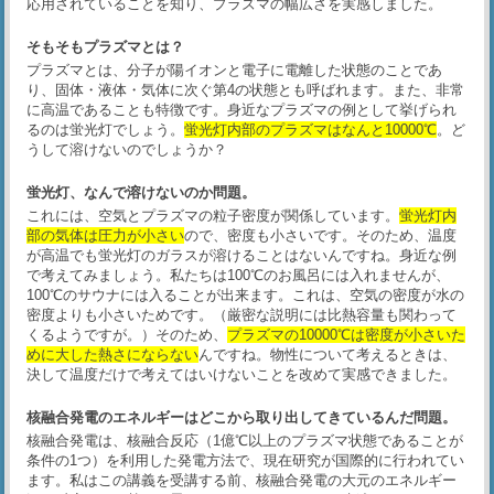
応用されていることを知り、プラズマの幅広さを実感しました。
そもそもプラズマとは？
プラズマとは、分子が陽イオンと電子に電離した状態のことであ
り、固体・液体・気体に次ぐ第4の状態とも呼ばれます。また、非常
に高温であることも特徴です。身近なプラズマの例として挙げられ
るのは蛍光灯でしょう。
蛍光灯内部のプラズマはなんと10000℃
。ど
うして溶けないのでしょうか？
蛍光灯、なんで溶けないのか問題。
これには、空気とプラズマの粒子密度が関係しています。
蛍光灯内
部の気体は圧力が小さい
ので、密度も小さいです。そのため、温度
が高温でも蛍光灯のガラスが溶けることはないんですね。身近な例
で考えてみましょう。私たちは100℃のお風呂には入れませんが、
100℃のサウナには入ることが出来ます。これは、空気の密度が水の
密度よりも小さいためです。（厳密な説明には比熱容量も関わって
くるようですが。）そのため、
プラズマの10000℃は密度が小さいた
めに大した熱さにならない
んですね。物性について考えるときは、
決して温度だけで考えてはいけないことを改めて実感できました。
核融合発電のエネルギーはどこから取り出してきているんだ問題。
核融合発電は、核融合反応（1億℃以上のプラズマ状態であることが
条件の1つ）を利用した発電方法で、現在研究が国際的に行われてい
ます。私はこの講義を受講する前、核融合発電の大元のエネルギー