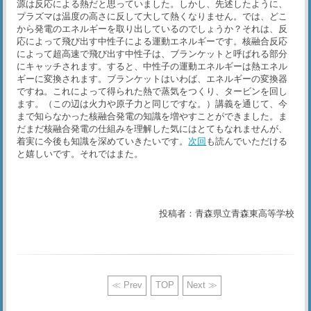
源は反応による熱だと思っていました。しかし、先述したように、
プラズマは温度の高さに反して大して熱くなりません。では、どこ
から発電のエネルギーを取り出しているのでしょうか？それは、反
応によって飛び出す中性子による運動エネルギーです。核融合反応
によって超高速で飛び出す中性子は、ブランケットと呼ばれる部分
にキャッチされます。すると、中性子の運動エネルギーは熱エネル
ギーに変換されます。ブランケットはいわば、エネルギーの変換器
ですね。これによって得られた熱で蒸気をつくり、タービンを回し
ます。（この辺は火力や原子力と同じですな。）講義を通じて、今
まで知らなかった核融合発電の知識を増やすことができました。ま
だまだ核融合発電の仕組みを理解した気にはとてもなれませんが、
着実に今後も知識を深めていきたいです。
次回
も読んでいただける
と嬉しいです。それではまた。
投稿者：青森県立青森東高等学校
≪ Prev
TOP
Next ≫