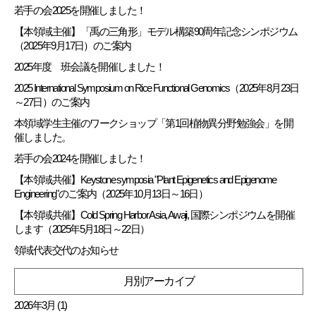
若手の会2025を開催しました！
【本領域主催】「禹の三角形」モデル構築90周年記念シンポジウム
（2025年9月17日）のご案内
2025年度 班会議を開催しました！
2025 International Symposium on Rice Functional Genomics（2025年8月23日
～27日）のご案内
本領域学生主催のワークショップ「第1回植物異分野勉強会」を開
催しました。
若手の会2024を開催しました！
【本領域共催】Keystone symposia "Plant Epigenetics and Epigenome
Engineering"のご案内（2025年10月13日～16日）
【本領域共催】Cold Spring Harbor Asia, Awaji, 国際シンポジウムを開催
します（2025年5月18日～22日）
領域代表交代のお知らせ
月別アーカイブ
2026年3月 (1)