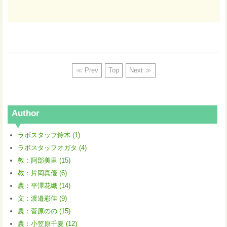
≪ Prev
Top
Next ≫
Author
ラボスタッフ鈴木 (1)
ラボスタッフオガタ (4)
教：阿部美里 (15)
教：片岡真優 (6)
農：平澤花織 (14)
文：渡邉彩佳 (9)
農：菅原のの (15)
農：小笠原千夏 (12)