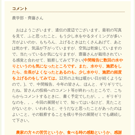
コメント
農学部・齊藤さん
おはようございます、遺伝の渡辺でございます。最初の写真
を見て、ふと思ったこと。もう少し水をやるタイミングが多い
方がよいのか。もちろん、上げるときはたくさんあげて、あと
は乾かす。気温が下がっていますが、空気は乾燥していますの
で。当たっているか気になりますが、齋藤さんが栽培されてい
る感覚と合わせて、観察してみて下さい(
中間報告に数回の水や
りというのも気になったところです。また、水やり、施肥をし
たら、生長がよくなったとあるのも。少し水やり、施肥の頻度
を上げるのをしてみては。
12月の上旬は暖かい日が続くような
ので。)。で、中間報告。今年の皆さん、ほんと、ギリギリでし
たね。皆さんの投稿へのコメント等が終わったところで、こち
らからコメントするときに、書く予定でしたが。。。ギリギリ
なのを。。。今回の展開ゼミで、知ってはいるけど、見たこと
がないとか、いわれると、そうだなと思ったことがあったのは
よいこと。その観察することを残り半分の展開ゼミでも継続し
て下さい。
農家の方々の苦労というか、食べる時の感動というか、感謝