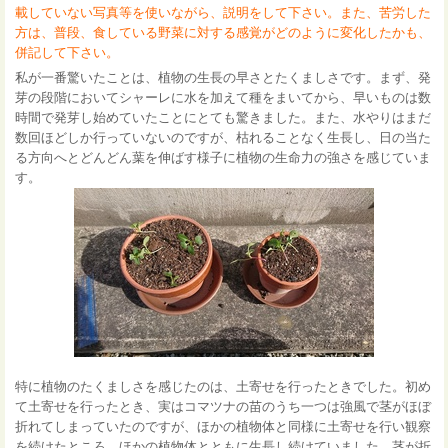
載していない写真等を使いながら、説明をして下さい。また、苦労した
方は、普段、食している野菜に対する感覚がどのように変化したかも、
併記して下さい。
私が一番驚いたことは、植物の生長の早さとたくましさです。まず、発
芽の段階においてシャーレに水を加えて種をまいてから、早いものは数
時間で発芽し始めていたことにとても驚きました。また、水やりはまだ
数回ほどしか行っていないのですが、枯れることなく生長し、日の当た
る方向へとどんどん葉を伸ばす様子に植物の生命力の強さを感じていま
す。
特に植物のたくましさを感じたのは、土寄せを行ったときでした。初め
て土寄せを行ったとき、実はコマツナの苗のうち一つは強風で茎がほぼ
折れてしまっていたのですが、ほかの植物体と同様に土寄せを行い観察
を続けたところ、ほかの植物体とともに生長し続けていました。茎が折