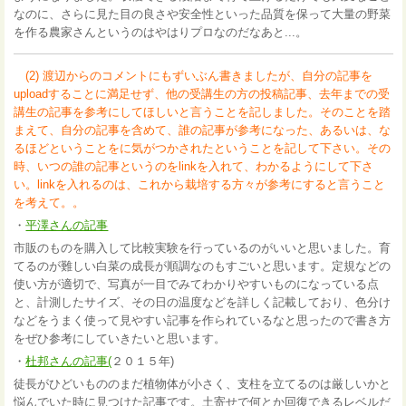
なのに、さらに見た目の良さや安全性といった品質を保って大量の野菜
を作る農家さんというのはやはりプロなのだなあと...。
(2) 渡辺からのコメントにもずいぶん書きましたが、自分の記事を
uploadすることに満足せず、他の受講生の方の投稿記事、去年までの受
講生の記事を参考にしてほしいと言うことを記しました。そのことを踏
まえて、自分の記事を含めて、誰の記事が参考になった、あるいは、な
るほどということをに気がつかされたということを記して下さい。その
時、いつの誰の記事というのをlinkを入れて、わかるようにして下さ
い。linkを入れるのは、これから栽培する方々が参考にすると言うこと
を考えて。。
・
平澤さんの記事
市販のものを購入して比較実験を行っているのがいいと思いました。育
てるのが難しい白菜の成長が順調なのもすごいと思います。定規などの
使い方が適切で、写真が一目でみてわかりやすいものになっている点
と、計測したサイズ、その日の温度などを詳しく記載しており、色分け
などをうまく使って見やすい記事を作られているなと思ったので書き方
をぜひ参考にしていきたいと思います。
・
杜邦さんの記事(
２０１５年)
徒長がひどいもののまだ植物体が小さく、支柱を立てるのは厳しいかと
悩んでいた時に見つけた記事です。土寄せで何とか回復できるレベルだ