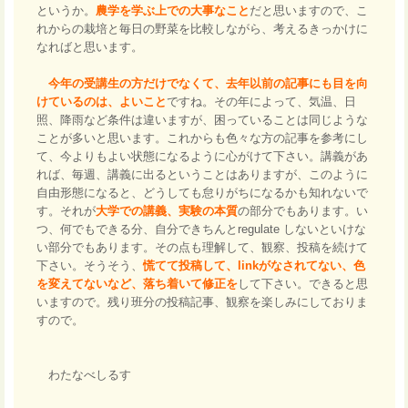
というか。
農学を学ぶ上での大事なこと
だと思いますので、こ
れからの栽培と毎日の野菜を比較しながら、考えるきっかけに
なればと思います。
今年の受講生の方だけでなくて、去年以前の記事にも目を向
けているのは、よいこと
ですね。その年によって、気温、日
照、降雨など条件は違いますが、困っていることは同じような
ことが多いと思います。これからも色々な方の記事を参考にし
て、今よりもよい状態になるように心がけて下さい。講義があ
れば、毎週、講義に出るということはありますが、このように
自由形態になると、どうしても怠りがちになるかも知れないで
す。それが
大学での講義、実験の本質
の部分でもあります。い
つ、何でもできる分、自分できちんとregulate しないといけな
い部分でもあります。その点も理解して、観察、投稿を続けて
下さい。そうそう、
慌てて投稿して、linkがなされてない、色
を変えてないなど、落ち着いて修正を
して下さい。できると思
いますので。残り班分の投稿記事、観察を楽しみにしておりま
すので。
わたなべしるす