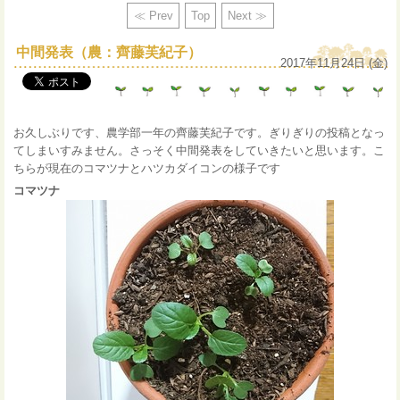
≪ Prev
Top
Next ≫
中間発表（農：齊藤芙紀子）
2017年11月24日 (金)
お久しぶりです、農学部一年の齊藤芙紀子です。ぎりぎりの投稿となっ
てしまいすみません。さっそく中間発表をしていきたいと思います。こ
ちらが現在のコマツナとハツカダイコンの様子です
コマツナ