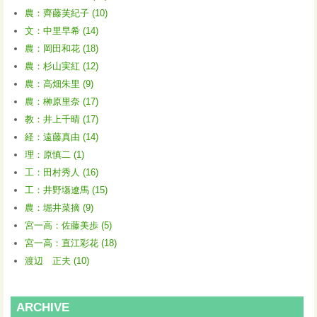
農：齊藤芙紀子 (10)
文：中里早希 (14)
農：岡田和花 (18)
農：杉山実紅 (12)
農：高畑朱里 (9)
農：榊原里奈 (17)
教：井上千晴 (17)
経：遠藤真由 (14)
理：原慎二 (1)
工：田村秀人 (16)
工：井野塲遼馬 (15)
農：堀井菜摘 (9)
宮一高：佐藤美歩 (5)
宮一高：直江彩花 (18)
渡辺 正夫 (10)
ARCHIVE