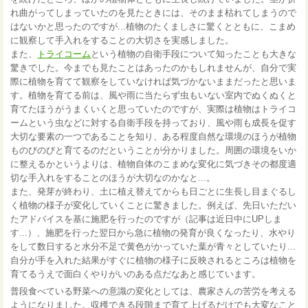
れ曲がってしまっていたのを見たときには、そのまま枯れてしまうので
はないかと思ったのですが...植物のたくましさに驚くとともに、こまめ
に観察して手入れをすることの大切さを実感しました。
また、
トライコーム
という植物の自衛手段について知ったことも大きな
驚きでした。今までも見たことはあったのかもしれませんが、自分で実
際に植物を育てて観察をしていなければ気づかないままだったと思いま
す。植物を育てる前は、風や雨に当たらず虫もいない室内でぬくぬくと
育てたほうがうまくいくと思っていたのですが、実際は植物はトライコ
ームという虫などに対する自衛手段を持っており、風や雨も成長を促す
大切な要素の一つであることを知り、ある程度自然な環境のほうが植物
ものびのびと育てるのだということが分かりました。周囲の環境をいか
に整えるかというよりは、植物自体のこまめな変化に気づきその都度適
切な手入れをすることのほうが大切なのかなと...。
また、発芽が終わり、土に植え替えてからも日ごとに生長し目まぐるし
く植物の様子が変化していくことに驚きました。例えば、先日いただい
たアドバイスを基に施肥を行ったのですが（記事は近日中にUPしま
す...）、施肥を行った翌日から急に植物の発育が良くなったり、水やり
をして数日すると水分不足で黄色がかっていた葉が青々としていたり...
自分が手を入れた結果がすぐに植物の様子に反映されるところは植物を
育てるうえで面白くやりがいのある点だなあと感じています。
普段食べている野菜への意識の変化としては、農家さんの苦労を考える
ようになりました。収穫できる段階まで育て上げるだけでも大変なこと