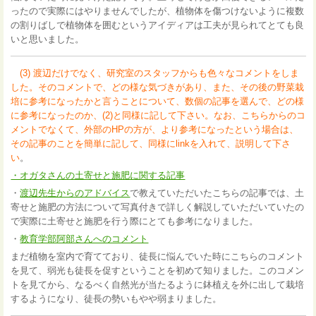
ったので実際にはやりませんでしたが、植物体を傷つけないように複数
の割りばしで植物体を囲むというアイディアは工夫が見られてとても良
いと思いました。
(3) 渡辺だけでなく、研究室のスタッフからも色々なコメントをしま
した。そのコメントで、どの様な気づきがあり、また、その後の野菜栽
培に参考になったかと言うことについて、数個の記事を選んで、どの様
に参考になったのか、(2)と同様に記して下さい。なお、こちらからのコ
メントでなくて、外部のHPの方が、より参考になったという場合は、
その記事のことを簡単に記して、同様にlinkを入れて、説明して下さ
い
。
・オガタさんの土寄せと施肥に関する記事
・
渡辺先生からのアドバイス
で教えていただいたこちらの記事では、土
寄せと施肥の方法について写真付きで詳しく解説していただいていたの
で実際に土寄せと施肥を行う際にとても参考になりました。
・
教育学部阿部さんへのコメント
まだ植物を室内で育てており、徒長に悩んでいた時にこちらのコメント
を見て、弱光も徒長を促すということを初めて知りました。このコメン
トを見てから、なるべく自然光が当たるように鉢植えを外に出して栽培
するようになり、徒長の勢いもやや弱まりました。