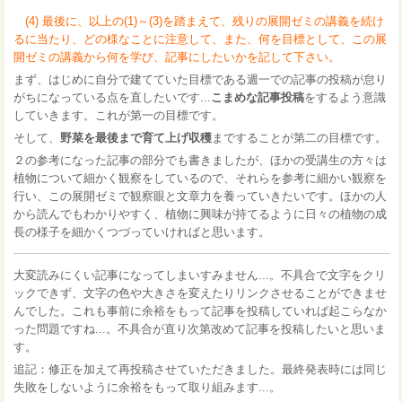
(4) 最後に、以上の(1)～(3)を踏まえて、残りの展開ゼミの講義を続け
るに当たり、どの様なことに注意して、また、何を目標として、この展
開ゼミの講義から何を学び、記事にしたいかを記して下さい。
まず、はじめに自分で建てていた目標である週一での記事の投稿が怠り
がちになっている点を直したいです...
こまめな記事投稿
をするよう意識
していきます。これが第一の目標です。
そして、
野菜を最後まで育て上げ収穫
まですることが第二の目標です。
２の参考になった記事の部分でも書きましたが、ほかの受講生の方々は
植物について細かく観察をしているので、それらを参考に細かい観察を
行い、この展開ゼミで観察眼と文章力を養っていきたいです。ほかの人
から読んでもわかりやすく、植物に興味が持てるように日々の植物の成
長の様子を細かくつづっていければと思います。
大変読みにくい記事になってしまいすみません...。不具合で文字をクリ
ックできず、文字の色や大きさを変えたりリンクさせることができませ
んでした。これも事前に余裕をもって記事を投稿していれば起こらなか
った問題ですね...。不具合が直り次第改めて記事を投稿したいと思いま
す。
追記：修正を加えて再投稿させていただきました。最終発表時には同じ
失敗をしないように余裕をもって取り組みます...。