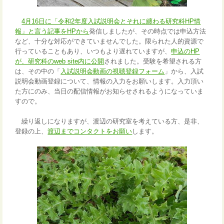
4月16日に「令和2年度入試説明会とそれに纏わる研究科HP情
報」と言う記事をHPから
発信しましたが、その時点では申込方法
など、十分な対応ができていませんでした。限られた人的資源で
行っていることもあり、いつもより遅れていますが、
申込のHP
が、研究科のweb site内に公開
されました。受験を希望される方
は、その中の「
入試説明会動画の視聴登録フォーム
」から、入試
説明会動画登録について、情報の入力をお願いします。入力頂い
た方にのみ、当日の配信情報がお知らせされるようになっていま
すので。
繰り返しになりますが、渡辺の研究室を考えている方、是非、
登録の上、
渡辺までコンタクトをお願い
します。