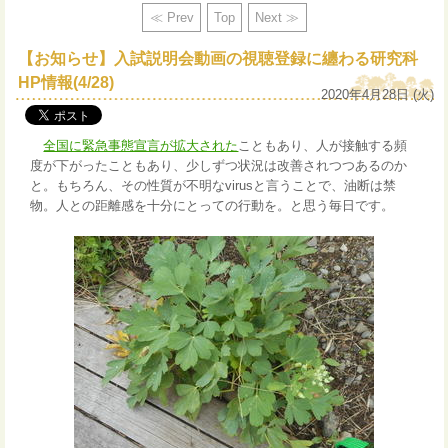
≪ Prev
Top
Next ≫
【お知らせ】入試説明会動画の視聴登録に纏わる研究科
HP情報(4/28)
2020年4月28日 (火)
全国に緊急事態宣言が拡大された
こともあり、人が接触する頻
度が下がったこともあり、少しずつ状況は改善されつつあるのか
と。もちろん、その性質が不明なvirusと言うことで、油断は禁
物。人との距離感を十分にとっての行動を。と思う毎日です。