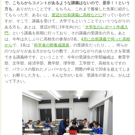
で、こちらからコメントがあるような講義はないので、是非！！という
方も
。ありがたいことです。もちろん、これまで履修した先輩に紹介し
てもらった方、あるいは、
渡辺が出前講義に高校などに
行っているので
すが、そこで、講義を受けて、大学でもということでというつながりの
ある方も。あとは、渡辺が同じ1年生向けに「
大学生のレポート作成入
門
」という講義を前期に行っており、その講義の受講生の方も。あと
は、今年は久しぶりに高校生の参加が2名。
4月に出前講義で伺った高校
から
で、1名は「
科学者の卵養成講座
」の受講生だったり。。。何らか
のつながりがある方がかなりの数で、人のつながりのありがたさを実感
できる講義枠です。ということで、今年の受講生の学部編成は、教育学
部、文学部、経済学部、農学部、理学部、工学部で、高校生もですの
で、バランスの取れたメンバーかなと。間際の申込で20名を超えてしま
い、お断りした方も。。。そんな方がいる分、受講生の皆さん、がんば
って下さい。