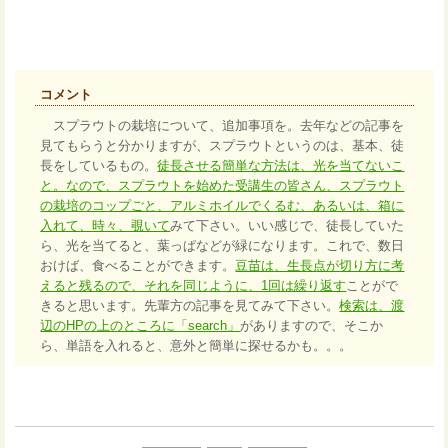
コメント
スプラウトの栽培について、追加事項を。去年などの記事を
見てもらうと分かりますが、スプラウトというのは、基本、徒
長をしているもの。
徒長させる簡単な方法は、光を当てないこ
と。なので、スプラウトを始めた受講生の皆さん、スプラウト
の栽培のコップごと、アルミホイルでくるむ、あるいは、箱に
入れて、時々、覗いて
みて下さい。いい感じで、徒長していた
ら、光を当てると、葉っぱなどが緑になります。これで、数日
おけば、食べることができます。
豆苗は、生長点が切り方に考
えると残るので、それを同じように、1回は繰り返す
ことがで
きると思います。先輩方の記事を見てみて下さい。
検索は、渡
辺のHPの上のところに「search」
がありますので、そこか
ら、単語を入れると、意外と簡単に探せるかも。。。