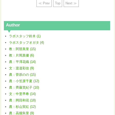
≪ Prev
Top
Next ≫
Author
ラボスタッフ鈴木 (1)
ラボスタッフオガタ (4)
教：阿部美里 (15)
教：片岡真優 (6)
農：平澤花織 (14)
文：渡邉彩佳 (9)
農：菅原のの (15)
農：小笠原千夏 (12)
農：齊藤芙紀子 (10)
文：中里早希 (14)
農：岡田和花 (18)
農：杉山実紅 (12)
農：高畑朱里 (9)