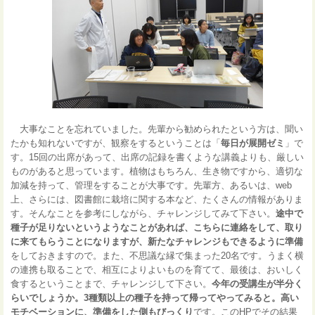
大事なことを忘れていました。先輩から勧められたという方は、聞い
たかも知れないですが、観察をするということは「
毎日が展開ゼミ
」で
す。15回の出席があって、出席の記録を書くような講義よりも、厳しい
ものがあると思っています。植物はもちろん、生き物ですから、適切な
加減を持って、管理をすることが大事です。先輩方、あるいは、web
上、さらには、図書館に栽培に関する本など、たくさんの情報がありま
す。そんなことを参考にしながら、チャレンジしてみて下さい。
途中で
種子が足りないというようなことがあれば、こちらに連絡をして、取り
に来てもらうことになりますが、新たなチャレンジもできるように準備
をしておきますので。また、不思議な縁で集まった20名です。うまく横
の連携も取ることで、相互によりよいものを育てて、最後は、おいしく
食するということまで、チャレンジして下さい。
今年の受講生が半分く
らいでしょうか。3種類以上の種子を持って帰ってやってみると。高い
モチベーションに、準備をした側もびっくり
です。このHPでその結果