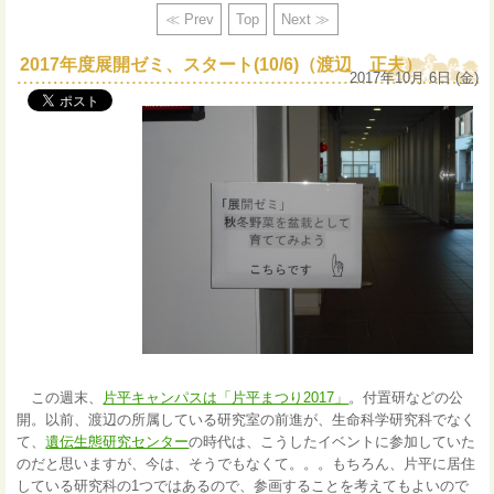
≪ Prev
Top
Next ≫
2017年度展開ゼミ、スタート(10/6)（渡辺 正夫）
2017年10月 6日 (金)
この週末、
片平キャンパスは「片平まつり2017」
。付置研などの公
開。以前、渡辺の所属している研究室の前進が、生命科学研究科でなく
て、
遺伝生態研究センター
の時代は、こうしたイベントに参加していた
のだと思いますが、今は、そうでもなくて。。。もちろん、片平に居住
している研究科の1つではあるので、参画することを考えてもよいので