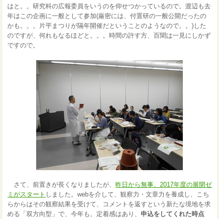
はと。。研究科の広報委員をいうのを仰せつかっているので。渡辺も去
年はこの企画に一般として参加(厳密には、付置研の一般公開だったの
かも。。。片平まつりが隔年開催だということのようなので。。)した
のですが、何れもなるほどと。。。時間の許す方、百聞は一見にしかず
ですので。
さて、前置きが長くなりましたが、
昨日から無事、2017年度の展開ゼ
ミがスタート
しました。webを介して、観察力・文章力を養成し、こち
らからはその観察結果を受けて、コメントを返すという新たな境地を求
める「双方向型」で、今年も。定着感はあり、
申込をしてくれた時点