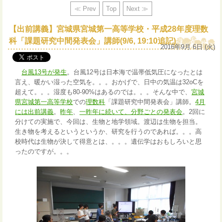
≪ Prev
Top
Next ≫
【出前講義】宮城県宮城第一高等学校・平成28年度理数
科「課題研究中間発表会」講師(9/6, 19:10追記)
2016年9月 6日 (火)
台風13号が発生
。台風12号は日本海で温帯低気圧になったとは
言え、暖かい湿った空気を。。。おかげで、日中の気温は32oCを
超えて。。。湿度も80-90%はあるのでは。。。そんな中で、
宮城
県宮城第一高等学校
での
理数科
「課題研究中間発表会」講師。
4月
には出前講義
。
昨年
、
一昨年に続いて、分野ごとの発表会
。2回に
分けての実施で、今回は、生物と地学領域。渡辺は生物を担当。
生き物を考えるというというか、研究を行うのであれば。。。高
校時代は生物が決して得意とは、。。。遺伝学はおもしろいと思
ったのですが。。。