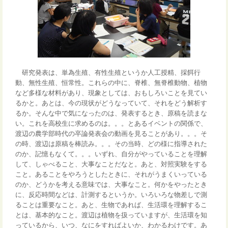
研究発表は、単為生殖、有性生殖というか人工授精、採餌行
動、無性生殖、恒常性。これらの中に、脊椎、無脊椎動物、植物
など多様な材料があり、現象としては、おもしろいことを見てい
るかと。あとは、今の現状がどうなっていて、それをどう解析す
るか。そんな中で気になったのは、発表するとき、原稿を読まな
い。これを高校生に求めるのは。。。とあるイベントの関係で、
渡辺の農学部時代の卒論発表会の動画を見ることがあり。。。そ
の時、渡辺は原稿を棒読み。。。その当時、どの様に指導された
のか、記憶もなくて。。。いずれ、自分がやっていることを理解
して、しゃべること、大事なことだなと。あと、対照実験をする
こと。あることをやろうとしたときに、それがうまくいっている
のか、どうかを考える意味では、大事なこと。何かをやったとき
に、反応時間などは、計測するというか。いろいろな物差しで測
ることは重要なこと。あと、生物であれば、生活環を理解するこ
とは、基本的なこと。渡辺は植物を扱っていますが、生活環を知
っているから、いつ、なにをすればよいか、わかるわけです。あ