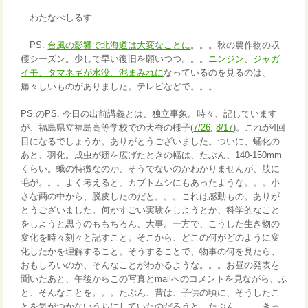
わたなべしるす
PS.
台風の影響で北海道は大変なことに
。。。秋の農作物の収
穫シーズン。少しで早い復旧を願いつつ。。。
ニンジン、ジャガ
イモ、タマネギが水没、泥まみれに
なっているのを見るのは、
痛々しいものがありました。テレビなどで。。。
PS.のPS. 今日の出前講義とは、独立事象。時々、記しています
が、福島県立福島高等学校での天蚕の様子(
7/26
,
8/17
)。これが4回
目になるでしょうか。ありがとうございました。ついに、蛹化の
あと、羽化。成虫が翅を広げたときの幅は、たぶん、140-150mm
くらい。蛾の特徴なのか、そうでないのかわかりませんが、肢に
毛が。。。よく考えると、カブトムシにもあったような。。。小
さな繭の中から、脱皮したのだと。。。これは感動もの。ありが
とうございました。何かすごい実験をしようとか、科学的なこと
をしようと思うのももちろん、大事。一方で、こうした生き物の
変化を時々刻々と記すこと。そこから、どこの何がどのように変
化したかを理解すること。そうすることで、物事の何を見たら、
おもしろいのか、そんなことがわかるような。。。お昼の発表を
聞いたあと、午後からこの写真とmailへのコメントを見ながら、ふ
と、そんなことを。。。たぶん、昔は、子供の頃に、そうしたこ
とを気がつかないうちにしていたのだろうと。たぶん。。。きっ