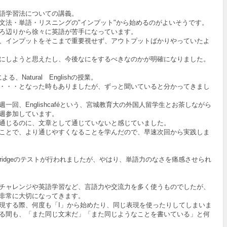
語学習法についての講義。
文法・単語・リスニングの"インプット"から始めるのがよいそうです。
ろ辺りから徐々に英語が苦手になっています。
、インプットをそこまで重要視せず、アウトプットばかりやっていたよ
にしようと思えたし、今後なにをするべきなのかが明確になりました。
による、Natural Englishの授業。
・・・となった時もありましたが、ずっと聞いていると分かってきまし
一回、Englishcaféという、宮城教育大の外国人留学生とお茶しながら
週参加しています。
通じるのに、文章として通じていないと感じていました。
ことで、より通じやすくなることを学んだので、早速次回から実践しま
 Bridgeのテストが行われましたが、やはり、単語力のなさを痛感させられ
チャレンジや英語学習など、言語力や交流力を多く使うものでしたが、
非常に大切になってきます。
現する際、何度も「I」から始めたり、同じ表現を使ったりしてしまいま
る間も、「また同じ文末だ」「また同じようなことを書いている」と何