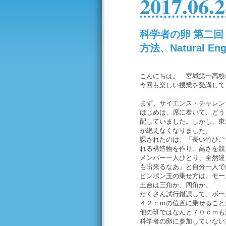
2017.06.2
科学者の卵 第二
方法、Natural Eng
こんにちは。 宮城第一高校
今回も楽しい授業を受講して
まず、サイエンス・チャレン
はじめは、席に着いて、どう
配していました。しかし、東
が絶えなくなりました。
課されたのは、「長い竹ひご
れる構造物を作り、高さを競
メンバー一人ひとり、全然違
も出来るなあ」と自分一人で
ピンポン玉の乗せ方は、モー
土台は三角か、四角か。
たくさん試行錯誤して、ボー
４２ｃｍの位置に乗せること
他の班ではなんと７０ｃｍも
科学者の卵に参加していない