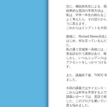
次に、橘由加先生による、英
効果的な英語の学習方法は、
私は、中学一年生の終わるこ
よく考えたら、その辺りから
うに思えます。
これからはインプットを大切
最後に、Richard Meres先生
はじめ、何を言っているんだ
た。
私の通う宮城第一高校には、週
英会話を行う講座があり、毎
しかし、いつもニュアンスは
アクセントをしっかりつける
す。
また、講義終了後、TOEIC
ました。
今回の講義ではサイエンス・
これらは科学を学習する上で
講義レポートでは、英語で表
した。このブログを書いてい
度も悩みました。