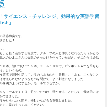
5
回「サイエンス・チャレンジ、効果的な英語学習
lish」
の佐藤和奏です。
きました！
ジ。
も、と軽く会釈する程度で、グループの人と仲良くなれるだろうかと心
北大のひよこさんに会話のきっかけを作っていただき、そこからは会話
１０本、短い竹ひご１５本、モール１０本で、ピンポン玉４つを乗せら
う」というもの。
う環境で普段生活しているのもあるのか、発想も、「あぁ、こんなこと
は考えられないようなものを聞けて、よい刺激になりました。
ルを網のようにするか、モールでつるすか。
ルをモールでくくり、竹ひごにつけ、浮かせることにして、最終的には
ができました。
浮かせられたと聞き、悔しいながらも尊敬しました。
方も、是非やってみてください。