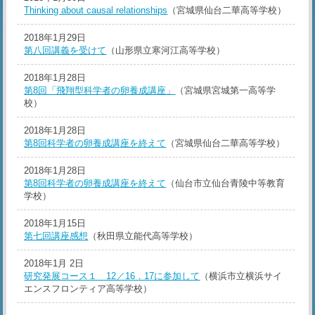
Thinking about causal relationships
（宮城県仙台二華高等学校）
2018年1月29日
第八回講義を受けて
（山形県立寒河江高等学校）
2018年1月28日
第8回「飛翔型科学者の卵養成講座」
（宮城県宮城第一高等学
校）
2018年1月28日
第8回科学者の卵養成講座を終えて
（宮城県仙台二華高等学校）
2018年1月28日
第8回科学者の卵養成講座を終えて
（仙台市立仙台青陵中等教育
学校）
2018年1月15日
第七回講座感想
（秋田県立能代高等学校）
2018年1月 2日
研究発展コース１ 12／16．17に参加して
（横浜市立横浜サイ
エンスフロンティア高等学校）