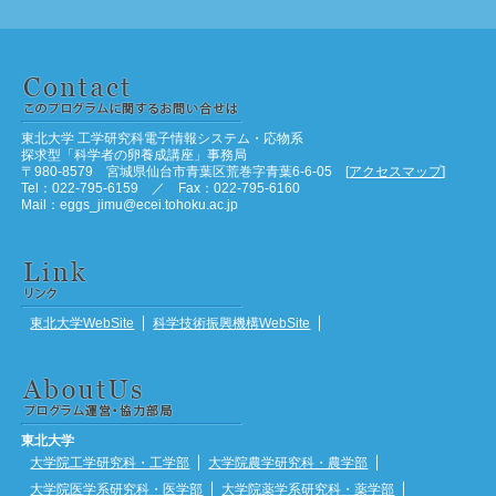
東北大学 工学研究科電子情報システム・応物系
探求型「科学者の卵養成講座」事務局
〒980-8579 宮城県仙台市青葉区荒巻字青葉6-6-05 [
アクセスマップ
]
Tel：022-795-6159 ／ Fax：022-795-6160
Mail：eggs_jimu@ecei.tohoku.ac.jp
東北大学WebSite
科学技術振興機構WebSite
東北大学
大学院工学研究科・工学部
大学院農学研究科・農学部
大学院医学系研究科・医学部
大学院薬学系研究科・薬学部