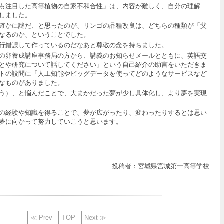
も注目した高等植物の自家不和合性」は、内容が難しく、自分の理解
しました。
確かに謎だ、と思ったのが、リンゴの品種改良は、どちらの種類が「父
なるのか、ということでした。
行錯誤して作っているのだなあと尊敬の念を持ちました。
の卵養成講座事務局の方から、講義のお知らせメールとともに、英語交
とや研究について話してください」という自己紹介の助言をいただきま
トの設問に「人工知能やビッグデータを使ってどのようなサービスなど
なものがありました。
う）、と悩んだことで、大まかだった夢が少し具体化し、より夢を実現
の経験や知識を得ることで、夢が広がったり、変わったりするとは思い
夢に向かって努力していこうと思います。
投稿者：宮城県宮城第一高等学校
≪ Prev
TOP
Next ≫