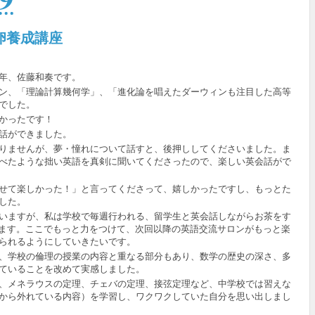
卵養成講座
年、佐藤和奏です。
ン、「理論計算幾何学」、「進化論を唱えたダーウィンも注目した高等
でした。
かったです！
話ができました。
りませんが、夢・憧れについて話すと、後押ししてくださいました。ま
べたような拙い英語を真剣に聞いてくださったので、楽しい英会話がで
せて楽しかった！」と言ってくださって、嬉しかったですし、もっとた
した。
いますが、私は学校で毎週行われる、留学生と英会話しながらお茶をす
ます。ここでもっと力をつけて、次回以降の英語交流サロンがもっと楽
られるようにしていきたいです。
、学校の倫理の授業の内容と重なる部分もあり、数学の歴史の深さ、多
ていることを改めて実感しました。
、メネラウスの定理、チェバの定理、接弦定理など、中学校では習えな
から外れている内容）を学習し、ワクワクしていた自分を思い出しまし