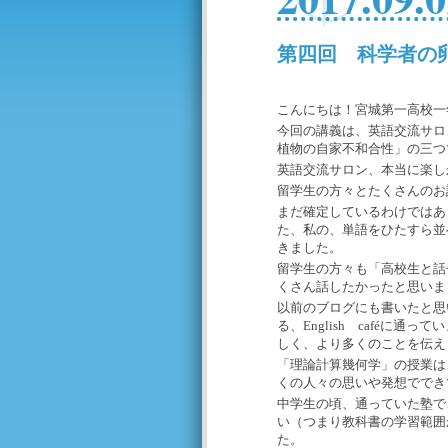
第四回 科学者の
こんにちは！宮城第一高校一
今回の講義は、英語交流サロ
植物の自家不和合性」の三つ
英語交流サロン、本当に楽し
留学生の方々とたくさんのお
まだ確定しているわけではあ
た、私の、単語をひたすら並
きました。
留学生の方々も「高校生と話
くさん話したかったと思いま
以前のブログにも書いたと思
る、
English
café
に通ってい
しく、より多くのことを伝え
「理論計算幾何学」の授業は
くの人々の思いや発想ででき
中学生の頃、通っていた塾で
い（つまり教科書の学習範囲
た。