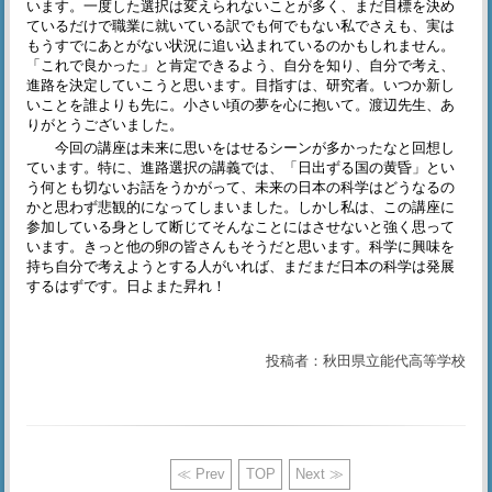
います。一度した選択は変えられないことが多く、まだ目標を決め
ているだけで職業に就いている訳でも何でもない私でさえも、実は
もうすでにあとがない状況に追い込まれているのかもしれません。
「これで良かった」と肯定できるよう、自分を知り、自分で考え、
進路を決定していこうと思います。目指すは、研究者。いつか新し
いことを誰よりも先に。小さい頃の夢を心に抱いて。渡辺先生、あ
りがとうございました。
今回の講座は未来に思いをはせるシーンが多かったなと回想し
ています。特に、進路選択の講義では、「日出ずる国の黄昏」とい
う何とも切ないお話をうかがって、未来の日本の科学はどうなるの
かと思わず悲観的になってしまいました。しかし私は、この講座に
参加している身として断じてそんなことにはさせないと強く思って
います。きっと他の卵の皆さんもそうだと思います。科学に興味を
持ち自分で考えようとする人がいれば、まだまだ日本の科学は発展
するはずです。日よまた昇れ！
投稿者：秋田県立能代高等学校
≪ Prev
TOP
Next ≫