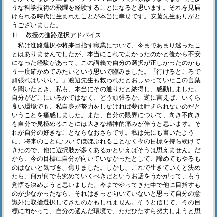
うな科学技術の飛躍を経験することになると思います。それを見届
けられる時代に生まれたことが本当に幸せです。安藤先生ありがと
うございました。
Ⅲ. 教授の進路選択アドバイス
私は進路選択や将来目指す職業について、今まであまり迷ったこ
とはありませんでしたが、本当にこれでよかったのかと後から不安
になった経験があって、この講義で自分の選択が正しかったのかも
う一度確かめてみたいという思いで臨みました。「行けるところで
頑張ればいいい。」渡辺先生も救われたとおしゃっていたこの言葉
を聞いたとき、私も、本当にその通りだと納得し、感動しました。
自分がどこにいるかではなく、どう頑張るか。逆に言えば、いくら
良い環境でも、私自身が努力をしなければ夢は叶えられないのだと
いうことを痛感しました。また、自分の限界について、向き不向き
を自分で見極めることには大きな精神的痛みが伴うと思います。そ
れが自分の好きなことならなおさらです。私は先にも書いたよう
に、将来のことについてほぼぶれることなく今の目標を持ち続けて
きたので、他に選択肢が多くあるかといえばそうは思えません。だ
から、今の目標に自分が向いていなかったとして、諦めてもやるも
のはないと気づき、焦りました。しかし、これで生きていくと決め
たら、何が何でも究めていくべきだというお話をうかがって、もう
覚悟を決めようと思いました。今までやってきた中で他に目指すも
のが少なかったなら、それはきっと向いていないと思って自分の意
識外に取捨選択してきたのかもしれません。そうと信じて、今の目
標に向かって、自分の選んだ環境で、ただひたすら努力しようと思