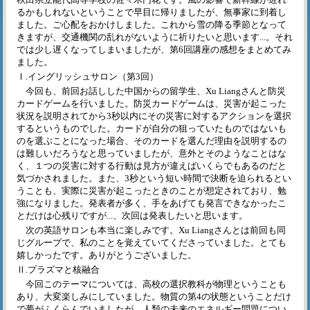
るかもしれないということで早目に帰りましたが、無事家に到着し
ました。ご心配をおかけしました。これから雪の降る季節となって
きますが、交通機関の乱れがないように祈りたいと思います...。それ
では少し遅くなってしまいましたが、第6回講座の感想をまとめてみ
ました。
Ⅰ.イングリッシュサロン（第3回）
今回も、前回お話しした中国からの留学生、Xu Liangさんと防災
カードゲームを行いました。防災カードゲームは、災害が起こった
状況を説明されてから3秒以内にその災害に対するアクションを選択
するというものでした。カードが自分の狙っていたものではないも
のを選ぶことになった場合、そのカードを選んだ理由を説明するの
は難しいだろうなと思っていましたが、意外とそのようなことはな
く、１つの災害に対する行動は見方が違えばいくらでもあるのだと
気づかされました。また、3秒という短い時間で決断を迫られるとい
うことも、実際に災害が起こったときのことが想定されており、勉
強になりました。発表者が多く、手をあげても発言できなかったこ
とだけは心残りですが...、次回は発表したいと思います。
次の英語サロンも本当に楽しみです。Xu Liangさんとは前回も同
じグループで、私のことを覚えていてくださっていました。とても
嬉しかったです。ありがとうございました。
Ⅱ.プラズマと核融合
今回このテーマについては、高校の選択教科が物理ということも
あり、大変楽しみにしていました。物質の第4の状態ということだけ
で夢がふくらんでいましたが、人類の未来のエネルギー問題につい