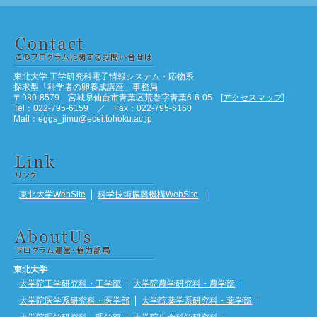
東北大学 工学研究科電子情報システム・応物系
探求型「科学者の卵養成講座」事務局
〒980-8579 宮城県仙台市青葉区荒巻字青葉6-6-05 [
アクセスマップ
]
Tel：022-795-6159 ／ Fax：022-795-6160
Mail：eggs_jimu@ecei.tohoku.ac.jp
東北大学WebSite
科学技術振興機構WebSite
東北大学
大学院工学研究科・工学部
大学院農学研究科・農学部
大学院医学系研究科・医学部
大学院薬学系研究科・薬学部