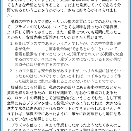
ても大きな希望となりうること、まだまだ発展していくであろう分
野であるということをうかがって、さらに好奇心がそそられまし
た。
講義の中でトカマク型とヘリカル型の装置についてのお話があっ
て、プラズマの閉じ込めについてとても興味を持ったので講義後、
より詳しく調べてみました。また、稲妻についても疑問に思ったこ
とがあり、安藤先生に質問させていただきたく思います。
稲妻はプラズマであるということでしたが、この中で窒素と酸
素が化合 し窒素化合物ができるということについて、
窒素も酸素もイオンとなっている(電子がとれている)状態で化合
するのですか。それとも一度プラズマになっているものが再び
各原子に戻り化合するのですか。
トカマク型には安全係数がありますが、ヘリカル型にはそうい
ったものはないのですか。ないとすれば、コイルをねじって作
った磁力線には乱れが生じることがないということですか。
核融合による発電は、私達の身の回りにある海水や空気などから
資源を取り出せるため、原料が無限で、なおかつ推進力もあるた
め、ロケットの燃料としては理想的だということでした。もし宇宙
空間にあるプラズマを使って発電ができるようになれば、大きな推
進力で永久に進み続けられるロケットができるかもしれません。そ
うすれば、講義の中にあったように、確かに銀河旅行も可能になる
にちがいないと納得しました。
プラズマを使って、今まで予想もしなかったようなたくさんのこ
とができるようになる―プラズマによって人類は今までなかったよ