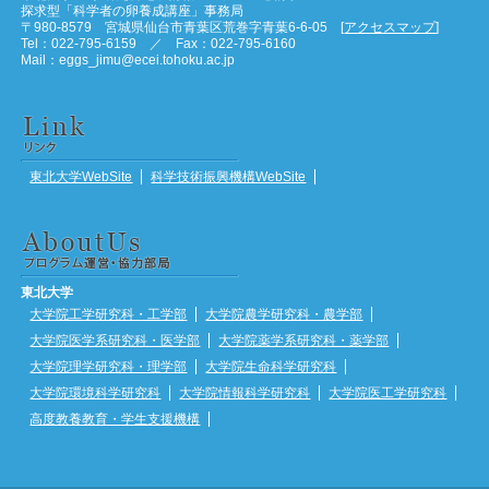
探求型「科学者の卵養成講座」事務局
〒980-8579 宮城県仙台市青葉区荒巻字青葉6-6-05 [
アクセスマップ
]
Tel：022-795-6159 ／ Fax：022-795-6160
Mail：eggs_jimu@ecei.tohoku.ac.jp
東北大学WebSite
科学技術振興機構WebSite
東北大学
大学院工学研究科・工学部
大学院農学研究科・農学部
大学院医学系研究科・医学部
大学院薬学系研究科・薬学部
大学院理学研究科・理学部
大学院生命科学研究科
大学院環境科学研究科
大学院情報科学研究科
大学院医工学研究科
高度教養教育・学生支援機構