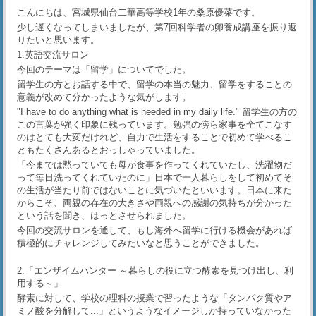
こんにちは、宮城県仙台二華高等学校1年の桑原優菜です。
少し遅くなってしまいましたが、第7回科学者の卵養成講座を振り返
りたいと思います。
1.英語交流サロン
今回のテーマは「留学」についてでした。
留学生の方とお話する中で、留学の本当の魅力、留学をすることの
意義が改めて分かったような気がします。
"I have to do anything what is needed in my daily life." 留学生の方の
この言葉が強く印象に残っています。勉強の傍ら家事を全てこなす
のはとても大変だけれど、自力で生活をすることで初めて学べるこ
ともたくさんあるとおっしゃっていました。
「今までは黙っていても母が食事を作ってくれていたし、洗濯物だ
って毎日洗ってくれていたのに」日本で一人暮らしをして初めてそ
の生活が当たり前ではないことに気づいたといいます。日本に来た
からこそ、両親の存在の大きさや両親への感謝の気持ちが分かった
という話を聞き、はっとさせられました。
今回の交流サロンを通して、もし海外へ留学に行ける機会があれば
積極的にチャレンジしてみたいなと思うことができました。
2.「エンザイムハンター ～暮らしの役に立つ酵素を見つけ出し、利
用する～」
酵素に対して、学校の理科の授業で習ったような「タンパク質やア
ミノ酸を分解して...」というようなイメージしか持っていなかった