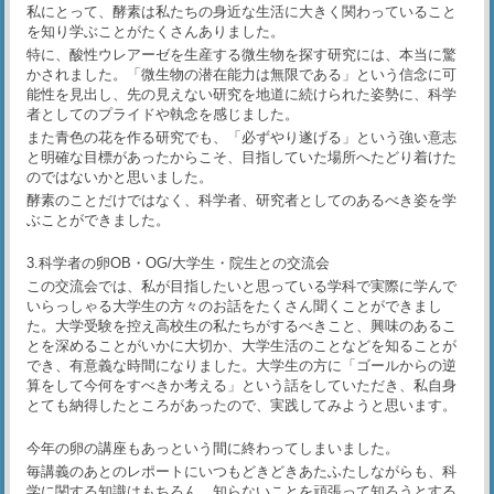
私にとって、酵素は私たちの身近な生活に大きく関わっていること
を知り学ぶことがたくさんありました。
特に、酸性ウレアーゼを生産する微生物を探す研究には、本当に驚
かされました。「微生物の潜在能力は無限である」という信念に可
能性を見出し、先の見えない研究を地道に続けられた姿勢に、科学
者としてのプライドや執念を感じました。
また青色の花を作る研究でも、「必ずやり遂げる」という強い意志
と明確な目標があったからこそ、目指していた場所へたどり着けた
のではないかと思いました。
酵素のことだけではなく、科学者、研究者としてのあるべき姿を学
ぶことができました。
3.科学者の卵OB・OG/大学生・院生との交流会
この交流会では、私が目指したいと思っている学科で実際に学んで
いらっしゃる大学生の方々のお話をたくさん聞くことができまし
た。大学受験を控え高校生の私たちがするべきこと、興味のあるこ
とを深めることがいかに大切か、大学生活のことなどを知ることが
でき、有意義な時間になりました。大学生の方に「ゴールからの逆
算をして今何をすべきか考える」という話をしていただき、私自身
とても納得したところがあったので、実践してみようと思います。
今年の卵の講座もあっという間に終わってしまいました。
毎講義のあとのレポートにいつもどきどきあたふたしながらも、科
学に関する知識はもちろん、知らないことを頑張って知ろうとする