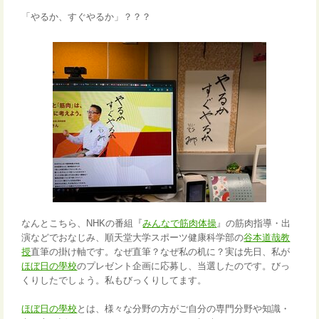
「やるか、すぐやるか」？？？
なんとこちら、
NHKの
番組『
みんなで筋肉体操
』
の筋肉指導・出
演などでおなじみ、
順天堂大学スポーツ健康科学部の
谷本道哉教
授
直筆の掛け軸です。なぜ直筆？なぜ私の机に？実は先日、私が
ほぼ日の學校
のプレゼント企画に応募し、当選したのです。びっ
くりしたでしょう。私もびっくりしてます。
ほぼ日の學校
とは、様々な分野の方がご自分の専門分野や知識・