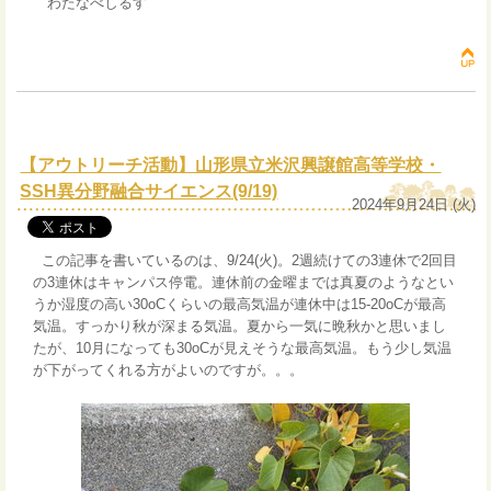
わたなべしるす
【アウトリーチ活動】山形県立米沢興譲館高等学校・
SSH異分野融合サイエンス(9/19)
2024年9月24日 (火)
この記事を書いているのは、9/24(火)。2週続けての3連休で2回目
の3連休はキャンパス停電。連休前の金曜までは真夏のようなとい
うか湿度の高い30oCくらいの最高気温が連休中は15-20oCが最高
気温。すっかり秋が深まる気温。夏から一気に晩秋かと思いまし
たが、10月になっても30oCが見えそうな最高気温。もう少し気温
が下がってくれる方がよいのですが。。。