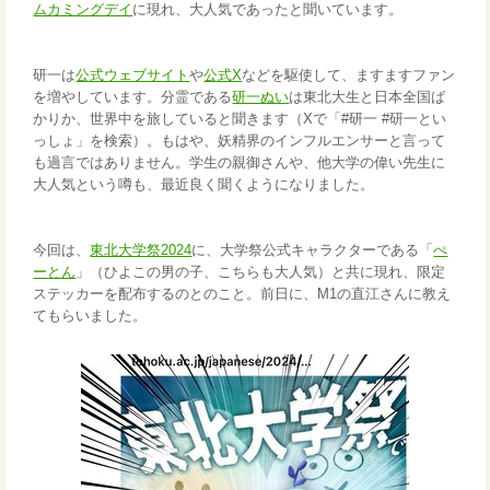
ムカミングデイ
に現れ、大人気であったと聞いています。
研一は
公式ウェブサイト
や
公式X
などを駆使して、ますます
ファン
を増やしています。分霊である
研一ぬい
は東北大生と日本全国ば
かりか、世界中を旅していると聞きます（Xで「#研一 #研一とい
っしょ」を検索）。もはや、妖精界のインフルエンサーと言って
も過言ではありません。学生の親御さんや、他大学の偉い先生に
大人気という噂も、最近良く聞くようになりました。
今回は、
東北大学祭2024
に、大学祭公式キャラクターである「
ぺ
ーとん
」（ひよこの男の子、こちらも大人気）と共に現れ、限定
ステッカーを配布するのとのこと。前日に、M1の直江さんに教え
てもらいました。