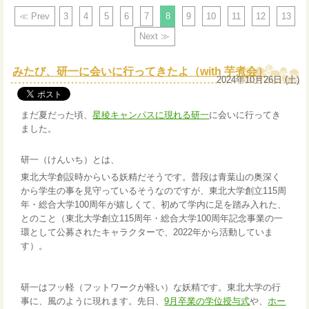
≪ Prev
3
4
5
6
7
8
9
10
11
12
13
Next ≫
みたび、研一に会いに行ってきたよ（with 芋煮会）
2024年10月26日 (土)
まだ夏だった頃、
星稜キャンパスに現れる研一
に会いに行ってき
ました。
研一（けんいち）とは、
東北大学創設時からいる妖精だそうです。普段は青葉山の奥深く
から学生の事を見守っているそうなのですが、東北大学創立115周
年・総合大学100周年が嬉しくて、初めて学内に足を踏み入れた、
とのこと（東北大学創立115周年・総合大学100周年記念事業の一
環として公募されたキャラクターで、2022年から活動していま
す）。
研一はフッ軽（フットワークが軽い）な妖精です。東北大学の行
事に、風のように現れます。先日、
9月卒業の学位授与式
や、
ホー