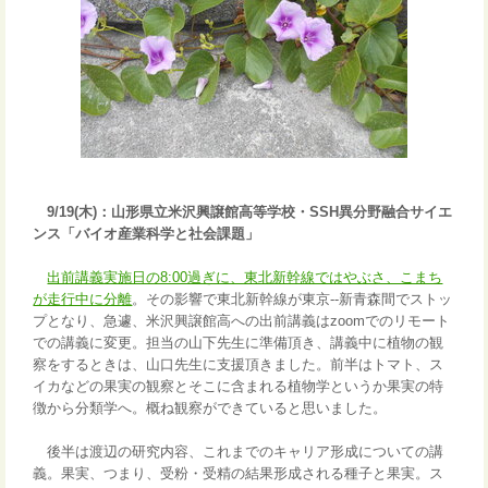
9/19(木)：山形県立米沢興譲館高等学校・SSH異分野融合サイエ
ンス「バイオ産業科学と社会課題」
出前講義実施日の8:00過ぎに、東北新幹線ではやぶさ、こまち
が走行中に分離
。その影響で東北新幹線が東京--新青森間でストッ
プとなり、急遽、米沢興譲館高への出前講義はzoomでのリモート
での講義に変更。担当の山下先生に準備頂き、講義中に植物の観
察をするときは、山口先生に支援頂きました。前半はトマト、ス
イカなどの果実の観察とそこに含まれる植物学というか果実の特
徴から分類学へ。概ね観察ができていると思いました。
後半は渡辺の研究内容、これまでのキャリア形成についての講
義。果実、つまり、受粉・受精の結果形成される種子と果実。ス