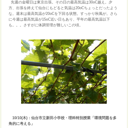
先週の金曜日は東京出張。その日の最高気温は30oC越え。夕
方、出張を終えて仙台にもどると気温は20oCちょっとだったよう
な。週末は最高気温が20oCを下回る状態。すっかり秋風が。さら
に今週は最高気温が15oC近い日もあり、平年の最高気温以下
も。。。さすがに体調管理が難しいこの頃。
10/10(木)：仙台市立新田小学校・理科特別授業「環境問題を多
角的に考える」