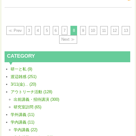
≪ Prev
3
4
5
6
7
8
9
10
11
12
13
Next ≫
CATEGORY
研一と私 (9)
渡辺雑感 (251)
3/11(金)... (20)
アウトリーチ活動 (128)
出前講義・招待講演 (300)
研究室訪問 (65)
学外講義 (11)
学内講義 (11)
学内講義 (22)