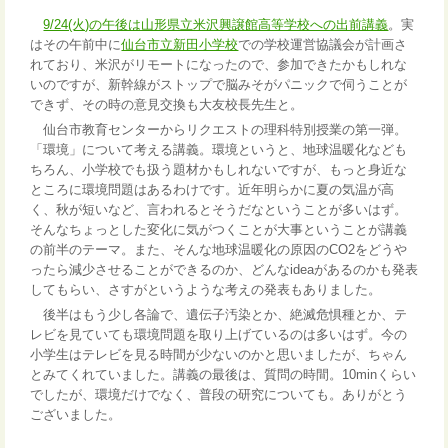
9/24(火)の午後は山形県立米沢興譲館高等学校への出前講義
。実
はその午前中に
仙台市立新田小学校
での学校運営協議会が計画さ
れており、米沢がリモートになったので、参加できたかもしれな
いのですが、新幹線がストップで脳みそがパニックで伺うことが
できず、その時の意見交換も大友校長先生と。
仙台市教育センターからリクエストの理科特別授業の第一弾。
「環境」について考える講義。環境というと、地球温暖化なども
ちろん、小学校でも扱う題材かもしれないですが、もっと身近な
ところに環境問題はあるわけです。近年明らかに夏の気温が高
く、秋が短いなど、言われるとそうだなということが多いはず。
そんなちょっとした変化に気がつくことが大事ということが講義
の前半のテーマ。また、そんな地球温暖化の原因のCO2をどうや
ったら減少させることができるのか、どんなideaがあるのかも発表
してもらい、さすがというような考えの発表もありました。
後半はもう少し各論で、遺伝子汚染とか、絶滅危惧種とか、テ
レビを見ていても環境問題を取り上げているのは多いはず。今の
小学生はテレビを見る時間が少ないのかと思いましたが、ちゃん
とみてくれていました。講義の最後は、質問の時間。10minくらい
でしたが、環境だけでなく、普段の研究についても。ありがとう
ございました。