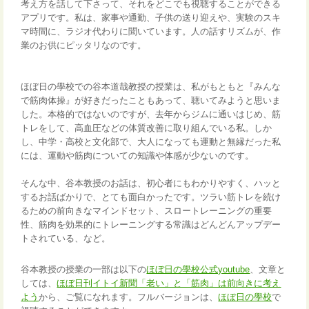
考え方を話して下さって、それをどこでも視聴することができる
アプリです。私は、家事や通勤、子供の送り迎えや、実験のスキ
マ時間に、ラジオ代わりに聞いています。人の話すリズムが、作
業のお供にピッタリなのです。
ほぼ日の學校での谷本道哉教授の授業は、私がもともと
『みんな
で筋肉体操』
が好きだったこともあって、聴いてみようと思いま
した。本格的ではないのですが、去年からジムに通いはじめ、筋
トレをして、高血圧などの体質改善に取り組んでいる私。しか
し、中学・高校と文化部で、大人になっても運動と無縁だった私
には、運動や筋肉についての知識や体感が少ないのです。
そんな中、谷本教授のお話は、初心者にもわかりやすく、ハッと
するお話ばかりで、とても面白かったです。ツラい筋トレを続け
るための前向きなマインドセット、スロートレーニングの重要
性、筋肉を効果的にトレーニングする常識はどんどんアップデー
トされている、など。
谷本教授の授業の一部は以下の
ほぼ日の學校公式youtube
、文章と
しては、
ほぼ日刊イトイ新聞「老い」と「筋肉」は前向きに考え
よう
から、ご覧になれます。フルバージョンは、
ほぼ日の學校
で