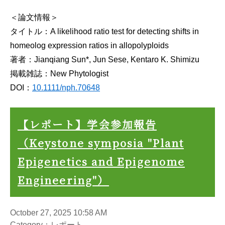
＜論文情報＞
タイトル：A likelihood ratio test for detecting shifts in
homeolog expression ratios in allopolyploids
著者：Jianqiang Sun*, Jun Sese, Kentaro K. Shimizu
掲載雑誌：New Phytologist
DOI：
10.1111/nph.70648
【レポート】学会参加報告
（Keystone symposia "Plant
Epigenetics and Epigenome
Engineering"）
October 27, 2025 10:58 AM
Category：レポート