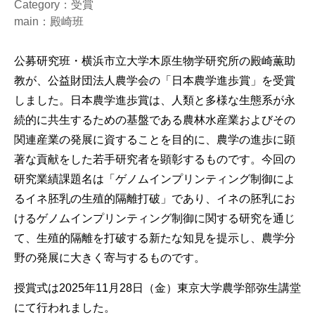
Category：受賞
main：殿崎班
公募研究班・横浜市立大学木原生物学研究所の殿崎薫助
教が、公益財団法人農学会の「日本農学進歩賞」を受賞
しました。日本農学進歩賞は、人類と多様な生態系が永
続的に共生するための基盤である農林水産業およびその
関連産業の発展に資することを目的に、農学の進歩に顕
著な貢献をした若手研究者を顕彰するものです。今回の
研究業績課題名は「ゲノムインプリンティング制御によ
るイネ胚乳の生殖的隔離打破」であり、イネの胚乳にお
けるゲノムインプリンティング制御に関する研究を通じ
て、生殖的隔離を打破する新たな知見を提示し、農学分
野の発展に大きく寄与するものです。
授賞式は2025年11月28日（金）東京大学農学部弥生講堂
にて行われました。