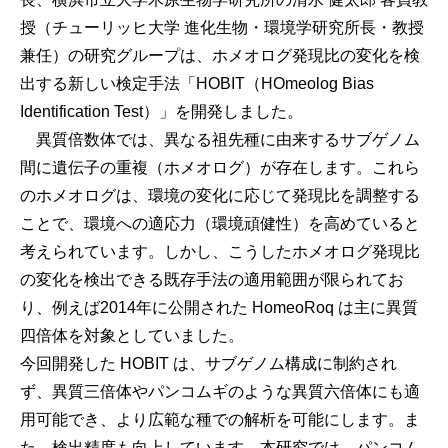
授（チューリッヒ大学 進化生物・環境学研究所長・教授
兼任）の研究グループは、ホメオログ発現比の変化を検
出する新しい検定手法「HOBIT（HOmeolog Bias
Identification Test）」を開発しました。
異質倍数体では、異なる祖先種に由来するサブゲノム
間に遺伝子の重複（ホメオログ）が存在します。これら
のホメオログは、環境の変化に応じて発現比を調整する
ことで、環境への適応力（環境頑健性）を高めていると
考えられています。しかし、こうしたホメオログ発現比
の変化を検出できる既存手法の適用範囲が限られてお
り、例えば2014年に公開された HomeoRoq は主に異質
四倍体を対象としていました。
今回開発した HOBIT は、サブゲノム構成に制約され
ず、異質三倍体やパンコムギのような異質六倍体にも適
用可能でき、より広範な種での解析を可能にします。ま
た、検出精度も向上しています。本研究では、パンコム