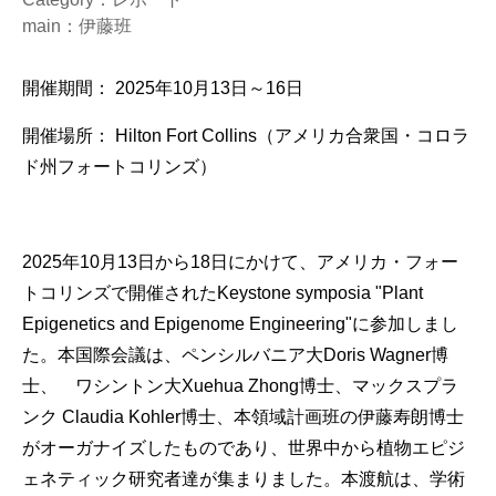
main：伊藤班
開催期間：
2025
年
10
月
13
日～
16
日
開催場所：
Hilton Fort Collins
（アメリカ合衆国・コロラ
ド州フォートコリンズ）
2025
年
10
月
13
日から
18
日にかけて、アメリカ・フォー
トコリンズで開催された
Keystone symposia "Plant
Epigenetics and Epigenome Engineering"
に参加しまし
た。
本国際会議は、ペンシルバニア大Doris Wagner博
士、 ワシントン大Xuehua Zhong博士、マックスプラ
ンク Claudia Kohler博士、本領域計画班の伊藤寿朗博士
がオーガナイズしたものであり、世界中から植物エピジ
ェネティック研究者達が集まりました。
本渡航は、学術