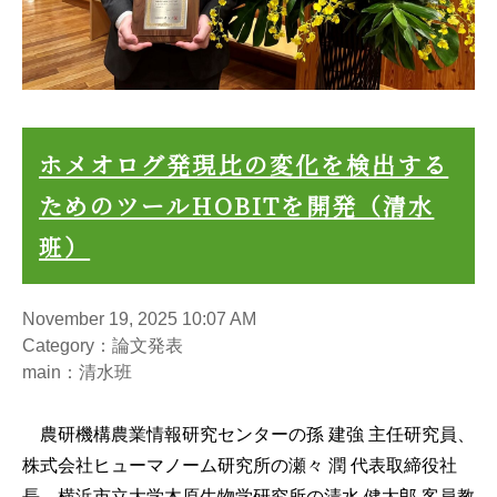
ホメオログ発現比の変化を検出する
ためのツールHOBITを開発（清水
班）
November 19, 2025 10:07 AM
Category：論文発表
main：清水班
農研機構農業情報研究センターの孫 建強 主任研究員、
株式会社ヒューマノーム研究所の瀬々 潤 代表取締役社
長、横浜市立大学木原生物学研究所の清水 健太郎 客員教