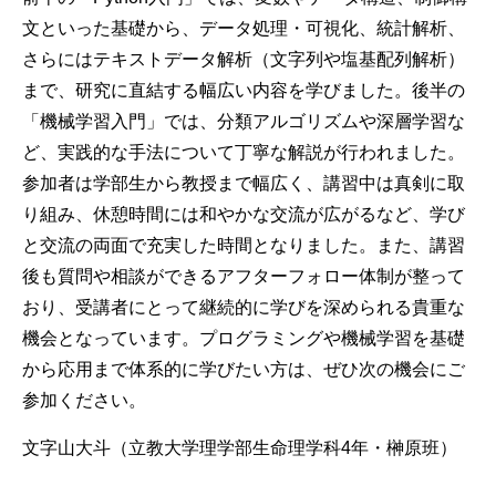
文といった基礎から、データ処理・可視化、統計解析、
さらにはテキストデータ解析（文字列や塩基配列解析）
まで、研究に直結する幅広い内容を学びました。後半の
「機械学習入門」では、分類アルゴリズムや深層学習な
ど、実践的な手法について丁寧な解説が行われました。
参加者は学部生から教授まで幅広く、講習中は真剣に取
り組み、休憩時間には和やかな交流が広がるなど、学び
と交流の両面で充実した時間となりました。また、講習
後も質問や相談ができるアフターフォロー体制が整って
おり、受講者にとって継続的に学びを深められる貴重な
機会となっています。プログラミングや機械学習を基礎
から応用まで体系的に学びたい方は、ぜひ次の機会にご
参加ください。
文字山大斗（立教大学理学部生命理学科4年・榊原班）