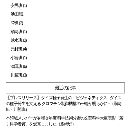
安居班 (1)
池田班
澤班 (2)
須崎班 (1)
越水班 (2)
元村班 (4)
小宮班 (1)
津田班 (6)
川勝班 (3)
最近の記事
【プレスリリース】ダイズ種子発生のエピジェネティクス --ダイズ
の種子発生を支える クロマチン制御機構の一端が明らかに--（殿崎
班・川勝班）
本領域メンバーが令和８年度 科学技術分野の文部科学大臣表彰「若
手科学者賞」を受賞しました（殿崎班）