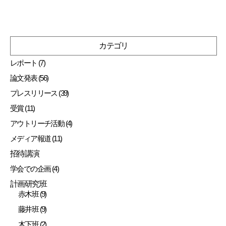
カテゴリ
レポート (7)
論文発表 (56)
プレスリリース (39)
受賞 (11)
アウトリーチ活動 (4)
メディア報道 (11)
招待講演
学会での企画 (4)
計画研究班
赤木班 (9)
藤井班 (9)
木下班 (2)