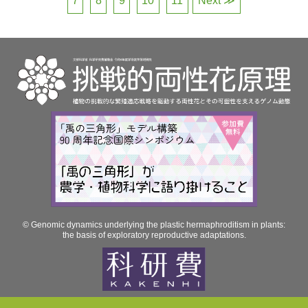
7
8
9
10
11
Next ≫
© Genomic dynamics underlying the plastic hermaphroditism in plants:
the basis of exploratory reproductive adaptations.