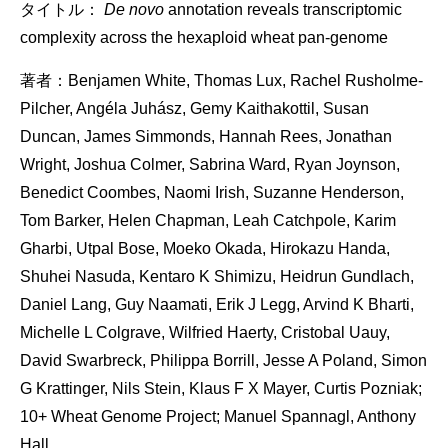
タイトル：
De novo
annotation reveals transcriptomic
complexity across the hexaploid wheat pan-genome
著者：Benjamen White, Thomas Lux, Rachel Rusholme-
Pilcher, Angéla Juhász, Gemy Kaithakottil, Susan
Duncan, James Simmonds, Hannah Rees, Jonathan
Wright, Joshua Colmer, Sabrina Ward, Ryan Joynson,
Benedict Coombes, Naomi Irish, Suzanne Henderson,
Tom Barker, Helen Chapman, Leah Catchpole, Karim
Gharbi, Utpal Bose, Moeko Okada, Hirokazu Handa,
Shuhei Nasuda, Kentaro K Shimizu, Heidrun Gundlach,
Daniel Lang, Guy Naamati, Erik J Legg, Arvind K Bharti,
Michelle L Colgrave, Wilfried Haerty, Cristobal Uauy,
David Swarbreck, Philippa Borrill, Jesse A Poland, Simon
G Krattinger, Nils Stein, Klaus F X Mayer, Curtis Pozniak;
10+ Wheat Genome Project; Manuel Spannagl, Anthony
Hall