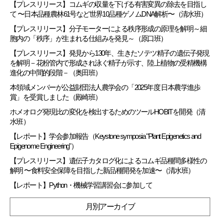
【プレスリリース】コムギの収量を下げる有害変異の除去を目指し
て 〜日本品種農林61号など世界10品種ゲノムDNA解析〜（清水班）
【プレスリリース】分子モーターによる秩序形成の原理を解明～細
胞内の「秩序」が生まれる仕組みを発見～（原口班）
【プレスリリース】発見から130年、生きたソテツ精子の遺伝子発現
を解明－花粉管内で形成され泳ぐ精子が示す、陸上植物の受精機構
進化の中間的段階－（奥田班）
本領域メンバーが公益財団法人農学会の「2025年度 日本農学進歩
賞」を受賞しました（殿崎班）
ホメオログ発現比の変化を検出するためのツールHOBITを開発（清
水班）
【レポート】学会参加報告（Keystone symposia "Plant Epigenetics and
Epigenome Engineering"）
【プレスリリース】遺伝子カタログ化によるコムギ品種間多様性の
解明 〜食料安全保障を目指した新品種開発を加速〜（清水班）
【レポート】Python・機械学習講習会に参加して
月別アーカイブ