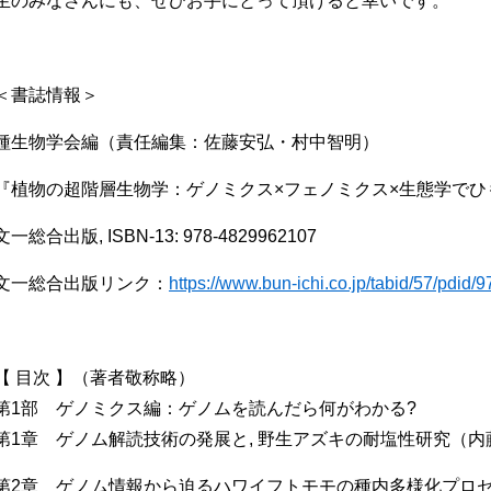
生のみなさんにも、ぜひお手にとって頂けると幸いです。
＜書誌情報＞
種生物学会編（責任編集：佐藤安弘・村中智明）
『植物の超階層生物学：ゲノミクス
×
フェノミクス
×
生態学でひ
文一総合出版
, ISBN-13: 978-4829962107
文一総合出版リンク：
https://www.bun-ichi.co.jp/tabid/57/pdid
【 目次 】（著者敬称略）
第
1
部 ゲノミクス編：ゲノムを読んだら何がわかる
?
第
1
章 ゲノム解読技術の発展と
,
野生アズキの耐塩性研究（内
第
2
章 ゲノム情報から迫るハワイフトモモの種内多様化プロ