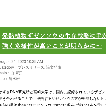
発熱植物ザゼンソウの生存戦略に手
強く多様性が高いことが明らかに〜
August 24, 2023 10:35 AM
Category：プレスリリース, 論文発表
main：白澤班
sub：清水班
かずさDNA研究所と宮崎大学は、国内に記録されているザゼ
突き合わせることで、発熱するザゼンソウの方が発熱しないヒ
年前の最終氷期にはザゼンソウはすでに現在に近い分布を示し