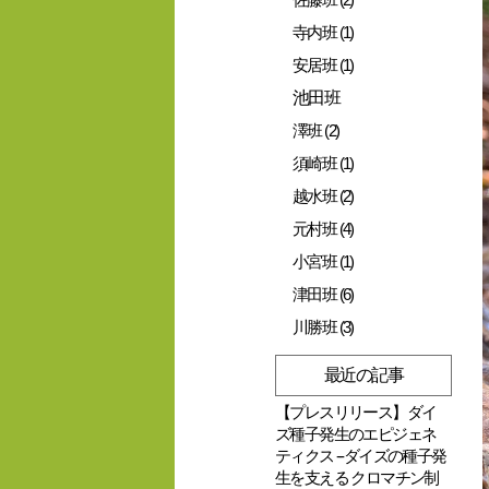
寺内班 (1)
安居班 (1)
池田班
澤班 (2)
須崎班 (1)
越水班 (2)
元村班 (4)
小宮班 (1)
津田班 (6)
川勝班 (3)
最近の記事
【プレスリリース】ダイ
ズ種子発生のエピジェネ
ティクス --ダイズの種子発
生を支える クロマチン制