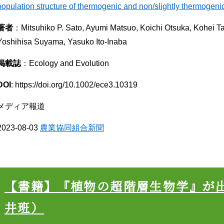
population structure of thermogenic and non/slightly thermogen
著者
：Mitsuhiko P. Sato, Ayumi Matsuo, Koichi Otsuka, Kohei 
Yoshihisa Suyama, Yasuko Ito-Inaba
掲載誌
：Ecology and Evolution
DOI
: https://doi.org/10.1002/ece3.10319
メディア報道
2023-08-03
農業協同組合新聞
【書籍】『植物の超階層生物学』が
井班）