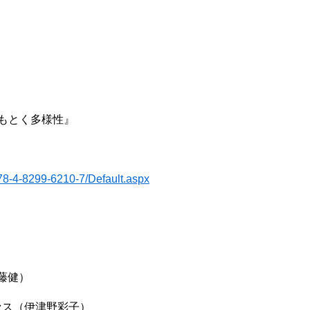
もとく多様性』
/978-4-8299-6210-7/Default.aspx
藤健）
セス（伊津野彩子）