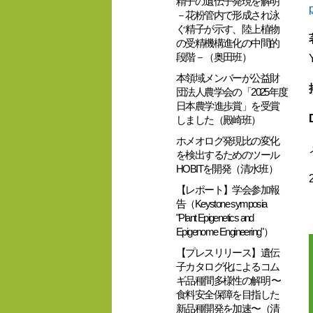
精子の遺伝子発現を解明
－花粉管内で形成され泳
ぐ精子が示す、陸上植物
の受精機構進化の中間的
段階－（奥田班）
本領域メンバーが公益財
団法人農学会の「2025年度
日本農学進歩賞」を受賞
しました（殿崎班）
ホメオログ発現比の変化
を検出するためのツール
HOBITを開発（清水班）
【レポート】学会参加報
告（Keystone symposia
"Plant Epigenetics and
Epigenome Engineering"）
【プレスリリース】遺伝
子カタログ化によるコム
ギ品種間多様性の解明 〜
食料安全保障を目指した
新品種開発を加速〜（清