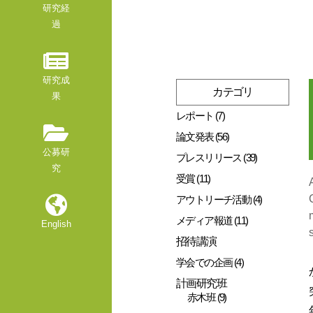
研究経
過
研究成
カテゴリ
果
レポート (7)
論文発表 (56)
公募研
プレスリリース (39)
究
受賞 (11)
アウトリーチ活動 (4)
メディア報道 (11)
English
招待講演
学会での企画 (4)
計画研究班
赤木班 (9)