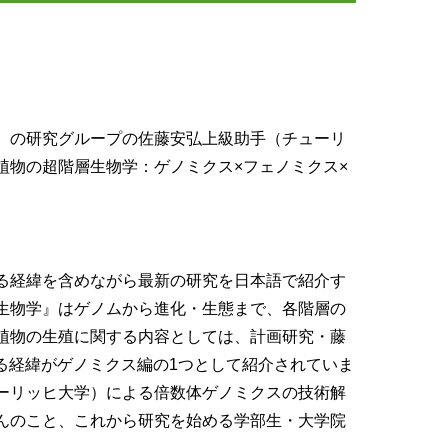
）の研究グループの佐藤安弘上級助手（チューリ
植物の超階層生物学：ゲノミクス
×
フェノミクス
×
。
る経緯を含めながら最新の研究を日本語で紹介す
生物学』はゲノムから進化・生態まで、各階層の
植物の生殖に関する内容としては、計画研究・藤
る経緯がゲノミクス編の
1
つとして紹介されていま
ーリッヒ大学）による倍数体ゲノミクスの技術解
んのこと、これから研究を始める学部生・大学院