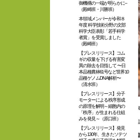
御機構の一端が明らかに--
（殿崎班・川勝班）
本領域メンバーが令和８
年度 科学技術分野の文部
科学大臣表彰「若手科学
者賞」を受賞しました
（殿崎班）
【プレスリリース】コム
ギの収量を下げる有害変
異の除去を目指して 〜日
本品種農林61号など世界10
品種ゲノムDNA解析〜
（清水班）
【プレスリリース】分子
モーターによる秩序形成
の原理を解明～細胞内の
「秩序」が生まれる仕組
みを発見～（原口班）
【プレスリリース】発見
から130年、生きたソテツ