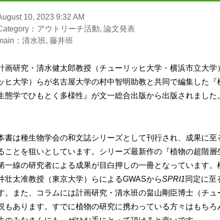
August 10, 2023 9:32 AM
Category：アウトリーチ活動, 論文発表
main：清水班, 藤井班
計画研究・清水健太郎教授（チューリッヒ大学・横浜市立大学
ッヒ大学）らが名古屋大学の村中智明助教と共同で編集した『
生態学でひもとく多様性』が文一総合出版から出版されました
本書は種生物学会の和文誌シリーズとして刊行され、成果に至
ることを狙いとしています。シリーズ最新作の『植物の超階層
第一線の研究者による成果が目白押しの一冊となっています。
井壮太准教授（東京大学）らによる
GWAS
から
SPRI1
同定に至
す。また、コラムには計画研究・清水班の畠山剛臣博士（チュ
説もあります。すでに植物の研究に携わっている方々はもちろ