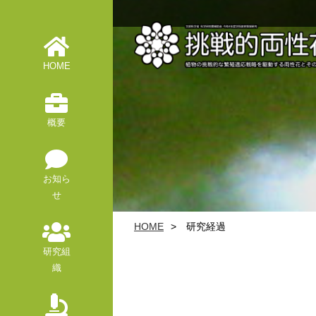
HOME
概要
お知ら
せ
HOME
研究経過
研究組
織