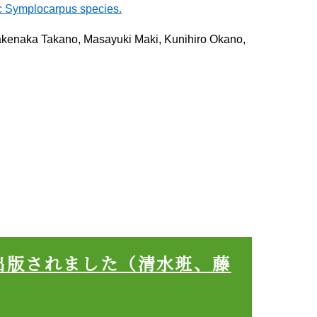
ic Symplocarpus species.
Takenaka Takano, Masayuki Maki, Kunihiro Okano,
出版されました（清水班、藤