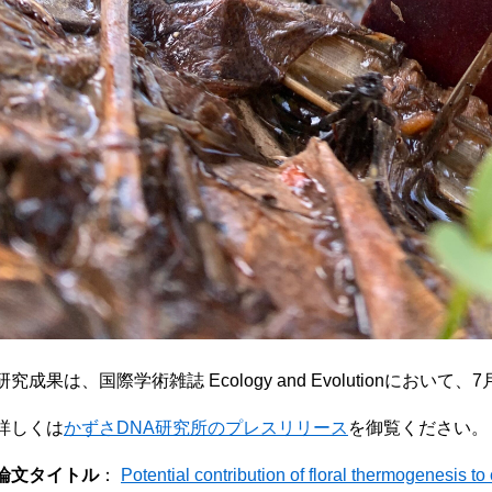
研究成果は、国際学術雑誌 Ecology and Evolutionにお
詳しくは
かずさDNA研究所のプレスリリース
を御覧ください。
論文タイトル
：
Potential contribution of floral thermogenesis to 