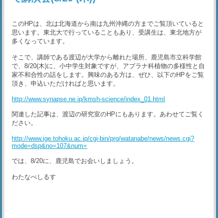
このHPは、北は北海道から南は九州沖縄の方までご覧頂いていると
思います。東北大で行っていることもあり、受講生は、東北地方が
多くなっています。
そこで、講師である渡辺が大学から離れた場所、鹿児島市立科学館
で、8/20(木)に、小中学生対象ですが、アブラナ科植物の多様性と自
家不和合性の話をします。興味のある方は、ぜひ、以下のHPをご覧
頂き、申込いただければと思います。
http://www.synapse.ne.jp/kmsh-science/index_01.html
関連した記事は、渡辺の研究室のHPにもあります。あわせてご覧く
ださい。
http://www.ige.tohoku.ac.jp/cgi-bin/prg/watanabe/news/news.cgi?
mode=dsp&no=107&num=
では、8/20に、鹿児島でお会いしましょう。
わたなべしるす