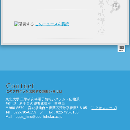
このニュースを購読
東北大学 工学研究科電子情報システム・応物系
飛翔型「科学者の卵養成講座」事務局
〒980-8579 宮城県仙台市青葉区荒巻字青葉6-6-05 [
アクセスマップ
]
Tel：022-795-6159 ／ Fax：022-795-6160
Mail：eggs_jimu@ecei.tohoku.ac.jp