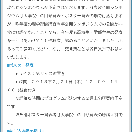
攻合同シンポジウムが予定されております。６専攻合同シンポ
ジウムは大学院生の口頭発表・ポスター発表の場ではあります
が、昨年度の理学部開講百周年公開シンポジウムでの公開が非
常に好評であったことから、今年度も高校生・学部学生の発表
を一部（あわせて１０件程度）認めることといたしました。ふ
るってご参加ください。なお、交通費などは各自負担でお願い
いたします。
||ポスター発表||
● サイズ：A0サイズ縦置き
● 時間：２０１３年２月２１日（木）１２：００～１４：
００（昼食付き）
※詳細な時間はプログラムが決定する２月上旬頃案内予定
です。
※外部ポスター発表者は大学院生の口頭発表の聴講可能で
す。
||申し込み締め切り||