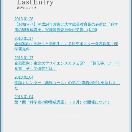
2013.01.28
【お知らせ】平成24年度東北大学総長教育賞の表彰に「科学
者の卵養成講座」実施運営委員会が受賞。(1/28)
2013.01.17
企画案内：高校生と学部生による研究ポスター発表募集（理
学研究科）
2013.01.17
企画案内：東北大学サイエンスカフェSP 「超伝導、ノーベ
ル賞、そして研究とは」
2013.01.04
開講カレンダー（基礎コース）の第7回講義内容を更新しまし
た
2013.01.04
第７回「科学者の卵養成講座」（２月）の開催について