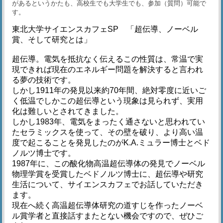
があるというかたも、高校生でも大学生でも、参加（質問）可能で
す。
東北大学サイエンスカフェSP 「超伝導、ノーベル
賞、そして研究とは」
超伝導。電気を抵抗なく伝えるこの性質は、常温で実
現できれば現在のエネルギー問題を解決すると言われ
る夢の技術です。
しかし1911年の発見以来約70年間、絶対零度に近いご
く低温でしかこの超伝導という現象は見られず、実用
化は難しいとされてきました。
しかし1983年、電気をまったく通さないと思われてい
たセラミックスを使って、その壁を破り、より高い温
度で起こることを発見したのがK.A.ミュラー博士とベド
ノルツ博士です。
1987年に、この酸化物高温超伝導体の発見でノーベル
物理学賞を受賞したベドノルツ博士に、超伝導や研究
生活について、サイエンスカフェでお話していただき
ます。
現在へ続く高温超伝導体研究の道すじを作ったノーベ
ル賞学者と直接話すまたとない機会ですので、ぜひご