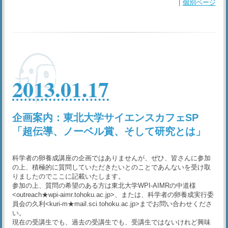
｜
個別ページ
2013.01.17
企画案内：東北大学サイエンスカフェSP
「超伝導、ノーベル賞、そして研究とは」
科学者の卵養成講座の企画ではありませんが、ぜひ、皆さんに参加
の上、積極的に質問していただきたいとのことであんないを受け取
りましたのでここに記載いたします。
参加の上、質問の希望のある方は東北大学WPI-AIMRの中道様
<outreach★wpi-aimr.tohoku.ac.jp>、または、科学者の卵養成実行委
員会の久利<kuri-m★mail.sci.tohoku.ac.jp>までお問い合わせくださ
い。
現在の受講生でも、過去の受講生でも、受講生ではないけれど興味