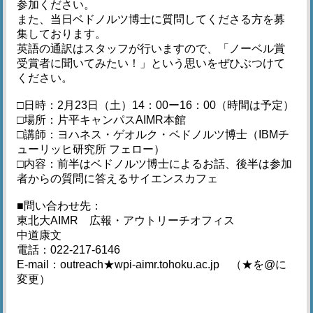
参加ください。
また、当日ベドノルツ博士に質問してくださる方を募
集しております。
英語の通訳はスタッフが行いますので、「ノーベル賞
受賞者に聞いてみたい！」という思いをぜひぶつけて
ください。
□日時：2月23日（土）14：00ー16：00（時間は予定）
□場所：片平キャンパスAIMR本館
□講師：ヨハネス・ゲオルク・ベドノルツ博士（IBMチ
ューリッヒ研究所 フェロー）
□内容：前半はベドノルツ博士によるお話、後半は参加
者からの質問に答えるサイエンスカフェ
■問い合わせ先：
東北大AIMR 広報・アウトリーチオフィス
中道康文
電話：022-217-6146
E-mail：
outreach★wpi-aimr.tohoku.ac.jp （★を@に
変更）