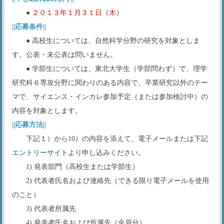
●
２０１３年１月３１日（木）
||応募条件||
● 高校生については、自然科学分野の研究を対象としま
す。公表・未公表は問いません。
● 学部生については、東北大学生（学部問わず）で、理学
研究科６専攻分野に関わりのある内容で、卒業研究以外のテー
マで、サイエンス・インカレ参加予定（または参加検討中）の
内容を対象とします。
||応募方法||
下記１）から10）の内容を添えて、電子メールまたは下記
エントリーサイト
より申し込みください。
1) 発表部門（高校生または学部生）
2) 代表者氏名および連絡先（できる限り電子メールを使用
のこと）
3) 代表者所属先
4) 発表者氏名および所属先（全員分）