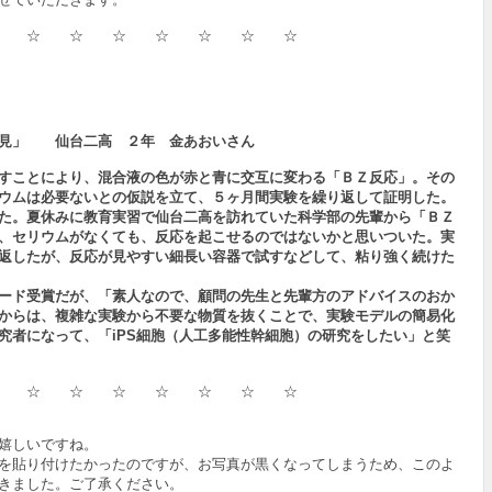
☆ ☆ ☆ ☆ ☆ ☆ ☆ ☆
発見」 仙台二高 ２年 金あおいさん
すことにより、混合液の色が赤と青に交互に変わる「ＢＺ反応」。その
ウムは必要ないとの仮説を立て、５ヶ月間実験を繰り返して証明した。
た。夏休みに教育実習で仙台二高を訪れていた科学部の先輩から「ＢＺ
、セリウムがなくても、反応を起こせるのではないかと思いついた。実
返したが、反応が見やすい細長い容器で試すなどして、粘り強く続けた
ード受賞だが、「素人なので、顧問の先生と先輩方のアドバイスのおか
からは、複雑な実験から不要な物質を抜くことで、実験モデルの簡易化
究者になって、「iPS細胞（人工多能性幹細胞）の研究をしたい」と笑
☆ ☆ ☆ ☆ ☆ ☆ ☆ ☆
嬉しいですね。
を貼り付けたかったのですが、お写真が黒くなってしまうため、このよ
きました。ご了承ください。