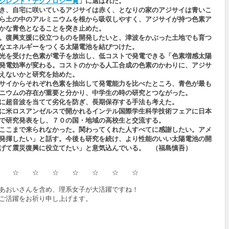
ジレント・テクノロジー賞
」に選ばれた。
き、自宅に咲いているアジサイは赤く、となりの家のアジサイは青いこ
ら土の中のアルミニウムを根から吸収しやすく、アジサイが持つ色素ア
かな青色となることを突き止めた。
。復興支援に役立つものを開発したいと、津波をかぶった土地でも育つ
なエネルギーをつくる太陽電池を結びつけた。
光を受けた色素が電子を放出し、低コストで発電できる「色素増感太陽
発電効率が変わる。コストのかかる人工合成の色素のかわりに、アジサ
えないかと研究を始めた。
サイからそれぞれ色素を抽出して発電能力を比べたところ、青色が最も
ニウムの存在が重要と分かり、中学生の時の研究とつながった。
に超音波を当てて劣化を防ぎ、長期保存する手法も考えた。
に米ロスアンゼルスで開かれるインテル国際学生科学技術フェアに日本
で研究発表をし、７０の国・地域の高校生と交流する。
ここまで来られなかった。関わってくれた人すべてに感謝したい。アメ
発揮したい」と話す。今後も研究を続け、より性能のいい太陽電池の開
げて震災復興に役立てたい」と意気込んでいる。 （福島慎吾）
☆ ☆ ☆ ☆ ☆ ☆ ☆ ☆
あおいさんを含め、理系女子が大活躍ですね！
ご活躍をお祈り申し上げます。