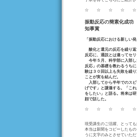
☆ ☆ ☆ ☆ 
振動反応の簡素化成功
知事賞
「振動反応における新しい
酸化と還元の反応を繰り返
反応に、通説とは違ってセリ
今年５月、科学部に入部し
反応」の基礎を教わるうちに
験は３０回以上も失敗を繰り
ことが実を結んだ。
入部してから半年でのスピ
げです」と謙遜する。「これ
をしたい」と語る。将来は研
顔で話した。
☆ ☆ ☆ ☆ 
現受講生のご活躍、とっても
本当は新聞をコピーしたもの
うに文字のみとさせていただ