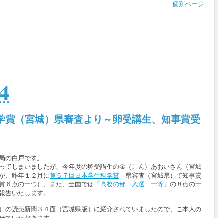
｜
個別ページ
4
科学賞（宮城）県審査より～卵受講生、知事賞受
局の白戸です。
ってしまいましたが、今年度の卵受講生の金（こん）あおいさん（宮城
が、昨年１２月に
第５７回日本学生科学賞
県審査（宮城県）で知事賞
賞６点の一つ）、また、全国では
「高校の部 入選 一等」
の８点の一
報告いたします。
）の読売新聞３４面（宮城県版）
に紹介されていましたので、ご本人の
せていただきます。