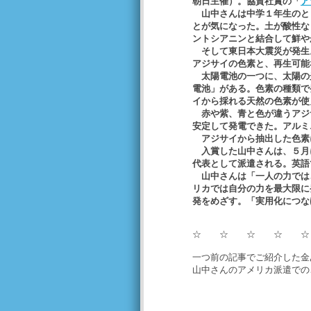
朝日主催）。協賛社賞の「
ア
山中さんは中学１年生のと
とが気になった。土が酸性な
ントシアニンと結合して鮮や
そして東日本大震災が発生
アジサイの色素と、再生可能
太陽電池の一つに、太陽の
電池」がある。色素の種類で
イから採れる天然の色素が使
赤や紫、青と色が違うアジ
安定して発電できた。アルミ
アジサイから抽出した色素
入賞した山中さんは、５月
代表として派遣される。英語
山中さんは「一人の力では
リカでは自分の力を最大限に
発をめざす。「実用化につな
☆ ☆ ☆ ☆ 
一つ前の記事でご紹介した金
山中さんのアメリカ派遣での