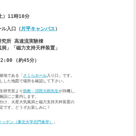
）11時10分
ール入口（
片平キャンパス
）
究所 高速流実験棟
「磁力支持天秤装置」
:00 (約45分）
催地である「
さくらホール
入り口」です。
渡しした地図で場所を確認して下さい。
生研究室より
助教・沼田大樹先生
が待機し、
施設にご案内します。
分け、火星大気風洞と磁力支持天秤装置の
定です。どうぞお楽しみに！
キッチン（東北大学北門食堂）
」