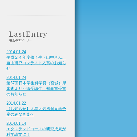
2014.01.24
平成２４年度修了生・山中さん、
自由研究コンテスト入賞のお知ら
せ
2014.01.24
第57回日本学生科学賞（宮城）県
審査より～卵受講生、知事賞受賞
のお知らせ
2014.01.22
【お知らせ】火星大気風洞見学予
定のみなさまへ
2014.01.14
エクステンドコースの研究成果が
科学論文に！