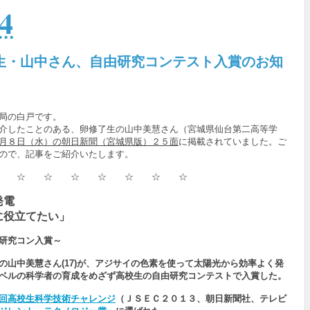
4
生・山中さん、自由研究コンテスト入賞のお知
局の白戸です。
介したことのある、卵修了生の山中美慧さん（宮城県仙台第二高等学
月８日（水）の朝日新聞（宮城県版）２５面
に掲載されていました。ご
ので、記事をご紹介いたします。
☆ ☆ ☆ ☆ ☆ ☆ ☆ ☆
発電
役立てたい」
由研究コン入賞～
の山中美慧さん(17)が、アジサイの色素を使って太陽光から効率よく発
ベルの科学者の育成をめざず高校生の自由研究コンテストで入賞した。
回高校生科学技術チャレンジ
（ＪＳＥＣ２０１３、朝日新聞社、テレビ