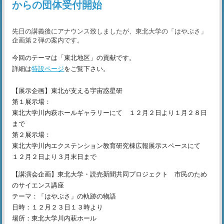
からの団体受付開始
先日の講義後にアナウンス致しましたが、東北大学の「はやぶさ」
企画第２弾の案内です。
今回のテーマは「東北地区」の貢献です。
詳細は
特設ページ
をご覧下さい。
【展示企画】東北が支える宇宙惑星研
第１展示場：
東北大学川内萩ホールギャラリーにて １２月２日より１月２８日
まで
第２展示場：
東北大学川内エクステンション教育研究棟広報展示スペースにて
１２月２日より３月末日まで
【講演会企画】東北大学・読売新聞共同プロジェクト 市民のため
のサイエンス講座
テーマ：「はやぶさ」の軌跡の物語
日時：１２月２３日１３時より
場所：東北大学川内萩ホール