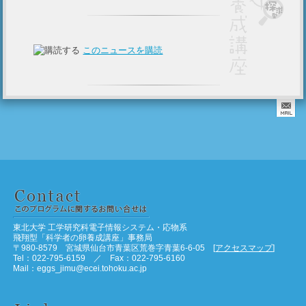
このニュースを購読
東北大学 工学研究科電子情報システム・応物系
飛翔型「科学者の卵養成講座」事務局
〒980-8579 宮城県仙台市青葉区荒巻字青葉6-6-05 [
アクセスマップ
]
Tel：022-795-6159 ／ Fax：022-795-6160
Mail：eggs_jimu@ecei.tohoku.ac.jp