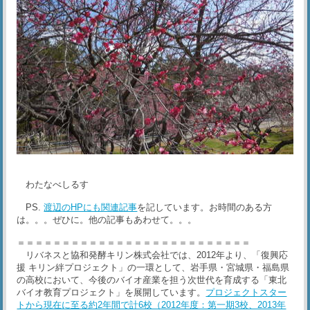
わたなべしるす
PS.
渡辺のHPにも関連記事
を記しています。お時間のある方
は。。。ぜひに。他の記事もあわせて。。。
＝＝＝＝＝＝＝＝＝＝＝＝＝＝＝＝＝＝＝＝＝＝＝＝＝＝
リバネスと協和発酵キリン株式会社では、2012年より、「復興応
援 キリン絆プロジェクト」の一環として、岩手県・宮城県・福島県
の高校において、今後のバイオ産業を担う次世代を育成する「東北
バイオ教育プロジェクト」を展開しています。
プロジェクトスター
トから現在に至る約2年間で計6校（2012年度：第一期3校、2013年