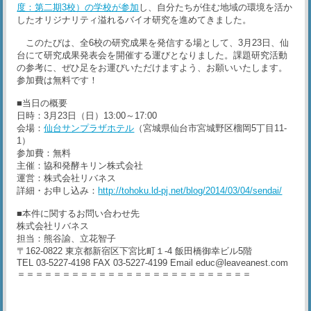
度：第二期3校）の学校が参加
し、自分たちが住む地域の環境を活か
したオリジナリティ溢れるバイオ研究を進めてきました。
このたびは、全6校の研究成果を発信する場として、3月23日、仙
台にて研究成果発表会を開催する運びとなりました。課題研究活動
の参考に、ぜひ足をお運びいただけますよう、お願いいたします。
参加費は無料です！
■当日の概要
日時：3月23日（日）13:00～17:00
会場：
仙台サンプラザホテル
（宮城県仙台市宮城野区榴岡5丁目11-
1）
参加費：無料
主催：協和発酵キリン株式会社
運営：株式会社リバネス
詳細・お申し込み：
http://tohoku.ld-pj.net/blog/2014/03/04/sendai/
■本件に関するお問い合わせ先
株式会社リバネス
担当：熊谷諭、立花智子
〒162-0822 東京都新宿区下宮比町１-4 飯田橋御幸ビル5階
TEL 03-5227-4198 FAX 03-5227-4199 Email educ@leaveanest.com
＝＝＝＝＝＝＝＝＝＝＝＝＝＝＝＝＝＝＝＝＝＝＝＝＝＝