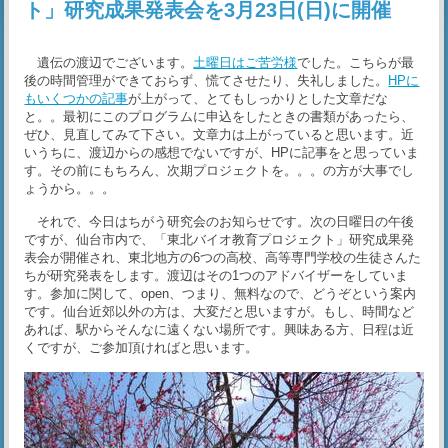
ト」研究成果発表会を3月23日(日)に開催
遺伝の渡辺でございます。
土曜日はご苦労様
でした。こちらが最
後の時間管理ができておらず、慌てさせたり、失礼しました。
HPに
もいくつかの記事
が上がって、とてもしっかりとした文章だな
と。。最初にこのプログラムに申込をしたときの書類があったら、
ぜひ、見直してみて下さい。文章力は上がっていると思います。近
いうちに、渡辺からの感想でないですが、HPに記事をと思っていま
す。その前にもちろん、次期プロジェクトを。。。の方が大事でし
ょうから。。。
それで、今日はちがう研究会のお知らせです。次の日曜日の午後
ですが、仙台市内で、「東北バイオ教育プロジェクト」研究成果発
表会が開催され、東北地方の6つの高校、高等専門学校の生徒さんた
ちが研究発表をします。渡辺はその1つのアドバイザーをしていま
す。参加に関して、open、つまり、無料なので、どうぞという案内
です。仙台近郊以外の方は、大変だと思いますが。もし、時間など
あれば、駅からそんなに遠くない場所です。興味ある方、日程は近
くですが、ご参加頂ければと思います。