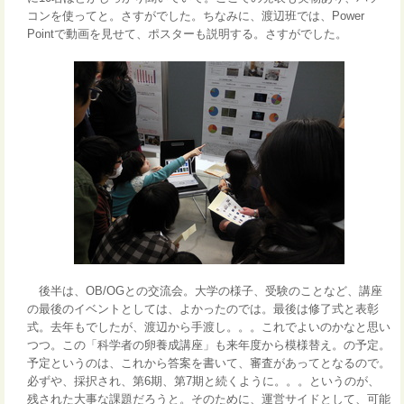
コンを使ってと。さすがでした。ちなみに、渡辺班では、Power
Pointで動画を見せて、ポスターも説明する。さすがでした。
後半は、OB/OGとの交流会。大学の様子、受験のことなど、講座
の最後のイベントとしては、よかったのでは。最後は修了式と表彰
式。去年もでしたが、渡辺から手渡し。。。これでよいのかなと思い
つつ。この「科学者の卵養成講座」も来年度から模様替え。の予定。
予定というのは、これから答案を書いて、審査があってとなるので。
必ずや、採択され、第6期、第7期と続くように。。。というのが、
残された大事な課題だろうと。そのために、運営サイドとして、可能