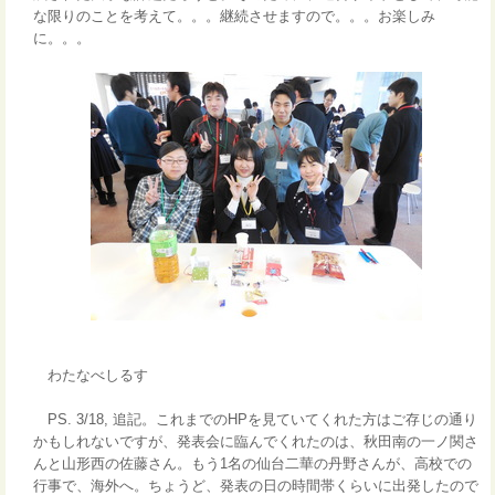
な限りのことを考えて。。。継続させますので。。。お楽しみ
に。。。
わたなべしるす
PS. 3/18, 追記。これまでのHPを見ていてくれた方はご存じの通り
かもしれないですが、発表会に臨んでくれたのは、秋田南の一ノ関さ
んと山形西の佐藤さん。もう1名の仙台二華の丹野さんが、高校での
行事で、海外へ。ちょうど、発表の日の時間帯くらいに出発したので