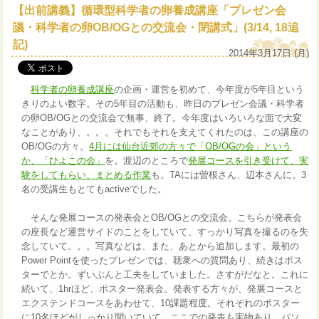
【出前講義】循環型科学者の卵養成講座「プレゼン会
議・科学者の卵OB/OGとの交流会・閉講式」(3/14, 18追
記)
2014年3月17日 (月)
科学者の卵養成講座
の企画・運営を初めて、今年度が5年目という
きりのよい数字。その5年目の活動も、昨日のプレゼン会議・科学者
の卵OB/OGとの交流会で無事、終了。今年度はいろいろな面で大変
なことがあり、。。。それでもそれを支えてくれたのは、この講座の
OB/OGの方々。
4月には仙台近郊の方々で「OB/OGの会」という
か、「ひよこの会」
を。渡辺のところで
発展コースを引き受けて、実
験をしてもらい、まとめる作業
も。TAには曽根さん、辺本さんに。3
名の受講生もとてもactiveでした。
そんな発展コースの発表会とOB/OGとの交流会。こちらが発表会
の座長など運営サイドのことをしていて、すっかり写真を撮るのを失
念していて。。。写真などは、また、あとから追加します。最初の
Power Pointを使ったプレゼンでは、聴衆への質問あり、続きはポス
ターでとか。ずいぶんと工夫をしていました。さすがだなと。これに
続いて、1hrほど、ポスター発表会。発表する方々が、発展コースと
エクステンドコースをあわせて、10課題程度。それぞれのポスター
に10名ほどがしっかり聞いていて。ここでの発表も実物あり、パソ