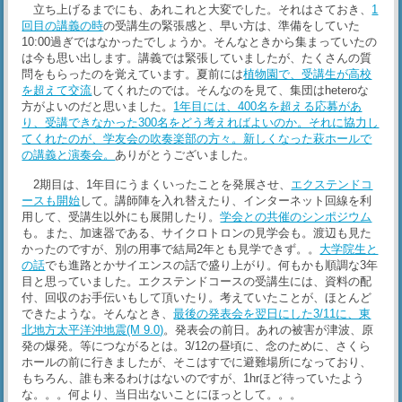
立ち上げるまでにも、あれこれと大変でした。それはさておき、
1
回目の講義の時
の受講生の緊張感と、早い方は、準備をしていた
10:00過ぎではなかったでしょうか。そんなときから集まっていたの
は今も思い出します。講義では緊張していましたが、たくさんの質
問をもらったのを覚えています。夏前には
植物園で、受講生が高校
を超えて交流
してくれたのでは。そんなのを見て、集団はheteroな
方がよいのだと思いました。
1年目には、400名を超える応募があ
り、受講できなかった300名をどう考えればよいのか。それに協力し
てくれたのが、学友会の吹奏楽部の方々。新しくなった萩ホールで
の講義と演奏会。
ありがとうございました。
2期目は、1年目にうまくいったことを発展させ、
エクステンドコ
ースも開始
して。講師陣を入れ替えたり、インターネット回線を利
用して、受講生以外にも展開したり。
学会との共催のシンポジウム
も。また、加速器である、サイクロトロンの見学会も。渡辺も見た
かったのですが、別の用事で結局2年とも見学できず。。
大学院生と
の話
でも進路とかサイエンスの話で盛り上がり。何もかも順調な3年
目と思っていました。エクステンドコースの受講生には、資料の配
付、回収のお手伝いもして頂いたり。考えていたことが、ほとんど
できたような。そんなとき、
最後の発表会を翌日にした3/11に、東
北地方太平洋沖地震(M 9.0)
。発表会の前日。あれの被害が津波、原
発の爆発。等につながるとは。3/12の昼頃に、念のために、さくら
ホールの前に行きましたが、そこはすでに避難場所になっており、
もちろん、誰も来るわけはないのですが、1hrほど待っていたよう
な。。。何より、当日出ないことにほっとして。。。