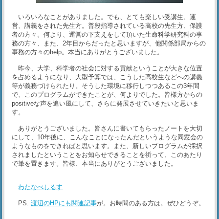
いろいろなことがありました。でも、とても楽しい受講生、運
営、講義をされた先生方。普段指導されている高校の先生方、保護
者の方々。何より、運営の下支えをして頂いた生命科学研究科の事
務の方々、また、2年目からだったと思いますが、他関係部局からの
事務の方々のhelp。本当にありがとうございました。
昨今、大学、科学者の社会に対する貢献ということが大きな位置
を占めるようになり、大型予算では、こうした高校生などへの講義
等が義務づけられたり。そうした環境に移行しつつあるこの3年間
で、このプログラムができたことが、何よりでした。皆様方からの
positiveな声を追い風にして、さらに発展させていきたいと思いま
す。
ありがとうございました。皆さんに書いてもらったノートを大切
にして、10年後に、こんなことになったんだというような同窓会の
ようなものをできればと思います。また、新しいプログラムが採択
されましたということをお知らせできることを祈って、このあたり
で筆を置きます。皆様、本当にありがとうございました。
わたなべしるす
PS.
渡辺のHPにも関連記事
が。お時間のある方は。ぜひどうぞ。