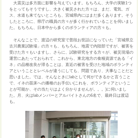
大震災は多方面に影響を与えています。もちろん、大学の実験1つ
をとってもそうですし、大きく被災された方々は、まだ、電気、ガ
ス、水道も来てないところも、宮城県内にはまだ多くあります。そう
したところに、県庁の職員の方々が多く行かれていることを伺いまし
た。もちろん、日本中から多くのボランティアの方々も。
そんなことで、渡辺の研究室で普段お世話になっていた「宮城県立
古川農業試験場」の方々も、もちろん、地震で内陸部ですが、被害を
受けた方々もいますし、さらに、試験研究をする方々が、被災現場の
運営にあたっておられて、これから、東北地方の食糧資源である「イ
ネ」の品種改良が滞ることは、直近の被害を受けた地域のボランティ
アということとレベルが違うにしても、問題であり、大事なことだと
思いました。では、そんなときにlabとして何ができるかと言うこと
で、イネの苗床への播種のお手伝い(これを、ボランティアというこ
とが可能か、その当たりはよく分かりませんが。。。)に伺いまし
た。月、火はlabメンバーとアルバイトさんの6名で、最終日は渡辺
も。