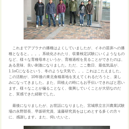
これまでアブラナの播種はよくしていましたが、イネの苗床への播
種となると。。。。系統化されたり、収量検定試験にいくようなもの
など、様々な育種母本というか、育種過程を見ることができたのは、
ある意味、良い刺激になりました。ただ、ここ数日、最低気温が、
1.1oCになるという、冬のような天気で。。。これはこたえました。
この活動が、10年後の東北食糧基地を支えてくれるだろうと、楽し
みになってきました。また、田植えの時にもお手伝いできればと思い
ます。様々なことが偏ることなく、復興していくことが大切なのだ
と、実感できた経験でした。
最後になりましたが、お世話になりました、宮城県立古川農業試験
場の永野部長、早坂研究員、遠藤研究員をはじめとする多くの方々
に、感謝します。また、伺いたいと。