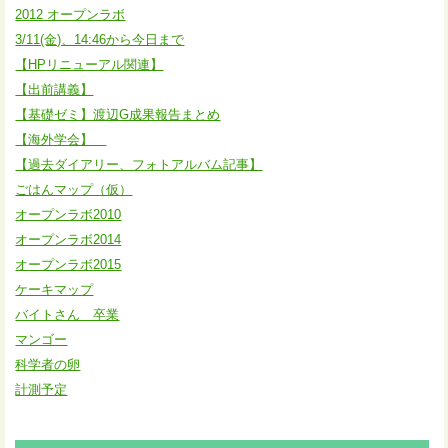
2012 オープンラボ
3/11(金)、14:46から今日まで
【HPリニューアル関連】
【出前講義】
【基礎ゼミ】渡辺G成果報告まとめ
【海外学会】
【過去ダイアリー、フォトアルバム記事】
ごはんマップ（仮）
オープンラボ2010
オープンラボ2014
オープンラボ2015
ケーキマップ
バイトさん 卒業
マンゴー
科学者の卵
計測予定