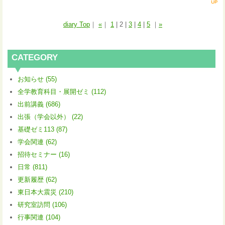
diary Top
｜
«
｜
1
|
2
|
3
|
4
|
5
｜
»
CATEGORY
お知らせ (55)
全学教育科目・展開ゼミ (112)
出前講義 (686)
出張（学会以外） (22)
基礎ゼミ113 (87)
学会関連 (62)
招待セミナー (16)
日常 (811)
更新履歴 (62)
東日本大震災 (210)
研究室訪問 (106)
行事関連 (104)