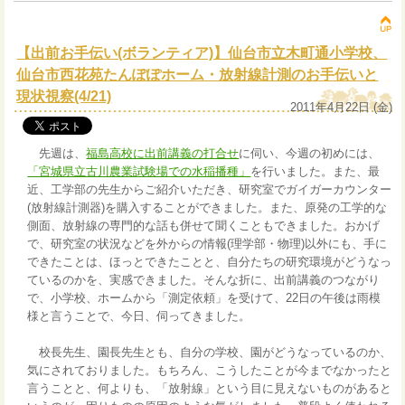
【出前お手伝い(ボランティア)】仙台市立木町通小学校、
仙台市西花苑たんぽぽホーム・放射線計測のお手伝いと
現状視察(4/21)
2011年4月22日 (金)
先週は、
福島高校に出前講義の打合せ
に伺い、今週の初めには、
「宮城県立古川農業試験場での水稲播種」
を行いました。また、最
近、工学部の先生からご紹介いただき、研究室でガイガーカウンター
(放射線計測器)を購入することができました。また、原発の工学的な
側面、放射線の専門的な話も併せて聞くこともできました。おかげ
で、研究室の状況などを外からの情報(理学部・物理)以外にも、手に
できたことは、ほっとできたことと、自分たちの研究環境がどうなっ
ているのかを、実感できました。そんな折に、出前講義のつながり
で、小学校、ホームから「測定依頼」を受けて、22日の午後は雨模
様と言うことで、今日、伺ってきました。
校長先生、園長先生とも、自分の学校、園がどうなっているのか、
気にされておりました。もちろん、こうしたことが今までなかったと
言うことと、何よりも、「放射線」という目に見えないものがあると