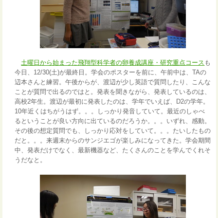
土曜日から始まった飛翔型科学者の卵養成講座・研究重点コース
も
今日、12/30(土)が最終日。学会のポスターを前に、午前中は、TAの
辺本さんと練習。午後からが、渡辺が少し英語で質問したり、こんな
ことが質問で出るのではと。発表を聞きながら、発表しているのは、
高校2年生。渡辺が最初に発表したのは、学年でいえば、D2の学年。
10年近くはちがうはず。。。しっかり発音していて。最近のしゃべ
るということが良い方向に出ているのだろうか。。。いずれ、感動。
その後の想定質問でも、しっかり応対をしていて。。。たいしたもの
だと。。。来週末からのサンジエゴが楽しみになってきた。学会期間
中、発表だけでなく、最新機器など、たくさんのことを学んでくれそ
うだなと。