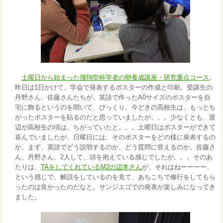
土曜日から始まった飛翔型科学者の卵養成講座・研究重点コース
。
昨日は1日かけて、学会で発表するポスターの作成と印刷。受講生の
丹野さん、佐藤さんたちが、英語で作ったA0サイズのポスターを自
宅に飾るというのを聞いて、びっくり。今どきの高校生は、もっとち
がったポスターを貼るのだと思っていましたが。。。少なくとも、渡
辺が高校生の頃は。ちがっていたと。。。土曜日はポスターができて
喜んでいましたが、日曜日には、そのポスターをどの様に発表するの
か、まず、英語でどう説明するのか、どう質問に答えるのか。佐藤さ
ん、丹野さん、2人して、頭を抱えている感じでしたが。。。そのあ
たりは、
TAをしてくれているM2の辺本さん
が、それはねーーーー、
という感じで、解説をしているのを見て、あちこちで修行をしてもら
ったのは良かったのだなと。サンジエゴでの発表が楽しみになってき
ました。