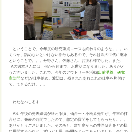
ということで、今年度の研究重点コースも終わりのような。。。い
くつか、詰めないといけない部分もあるので、それは次の世代に継承
ということで。。。丹野さん、佐藤さん、お疲れ様でした。また、
TAの辺本さんには、何から何まで、お世話になりました。ありがと
うございました。これで、今年のアウトリーチ活動(
出前講義
、
研究
室訪問
など)が仕事納め。渡辺は、残されたあれこれの仕事を片付け
て。できるだけ。。。
わたなべしるす
PS. 午後の発表練習が終わる頃、仙台一・小松原先生が、年末の打
合せに。発表の時間でしたので、想定の質問をしてもらったり。。。
ありがとうございました。そのあと、次年度からの共同研究をどの様
に展開するかなど、ずいぶん長い時間をとってもらいました。今年の