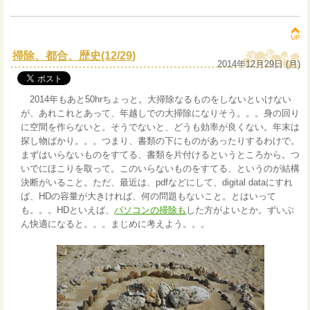
掃除、都合、歴史(12/29)
2014年12月29日 (月)
2014年もあと50hrちょっと。大掃除なるものをしないといけない
が、あれこれとあって、年越しでの大掃除になりそう。。。身の回り
に空間を作らないと。そうでないと、どうも効率が良くない。年末は
探し物ばかり。。。つまり、書類の下にものがあったりするわけで。
まずはいらないものをすてる、書類を片付けるというところから。つ
いでにほこりを取って。このいらないものをすてる、というのが結構
決断がいること。ただ、最近は、pdfなどにして、digital dataにすれ
ば、HDの容量が大きければ、何の問題もないこと。とはいって
も。。。HDといえば、
パソコンの掃除も
した方がよいとか。ずいぶ
ん快適になると。。。まじめに考えよう。。。