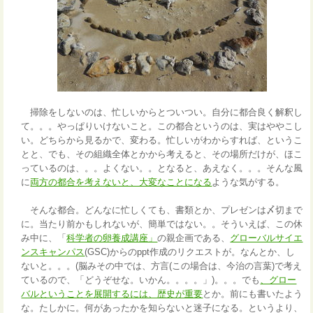
掃除をしないのは、忙しいからとついつい。自分に都合良く解釈し
て。。。やっぱりいけないこと。この都合というのは、実はややこし
い。どちらから見るかで、変わる。忙しいがわからすれば、というこ
とと、でも、その組織全体とかから考えると、その場所だけが、ほこ
っているのは、。。よくない。。となると、あえなく。。。そんな風
に
両方の都合を考えないと、大変なことになる
ような気がする。
そんな都合。どんなに忙しくても、書類とか、プレゼンは〆切まで
に。当たり前かもしれないが、簡単ではない。。そういえば、この休
み中に、「
科学者の卵養成講座」
の親企画である、
グローバルサイエ
ンスキャンパス
(GSC)からのppt作成のリクエストが。なんとか、し
ないと。。。(脳みその中では、方言(この場合は、今治の言葉)で考え
ているので、「どうぞせな。いかん。。。。」)。。。でも
、グロー
バルということを展開するには、歴史が重要
とか。前にも書いたよう
な。たしかに。何があったかを知らないと迷子になる。というより、