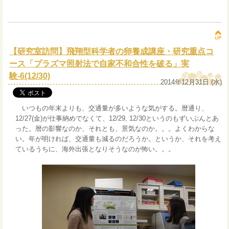
【研究室訪問】飛翔型科学者の卵養成講座・研究重点コ
ース「プラズマ照射法で自家不和合性を破る」実
験-6(12/30)
2014年12月31日 (水)
いつもの年末よりも、交通量が多いような気がする。暦通り、
12/27(金)が仕事納めでなくて、12/29, 12/30というのもずいぶんとあ
った。暦の影響なのか、それとも、景気なのか。。。よくわからな
い。年が明ければ、交通量も減るのだろうか。というか、それを考え
ているうちに、海外出張となりそうなのが怖い。。。