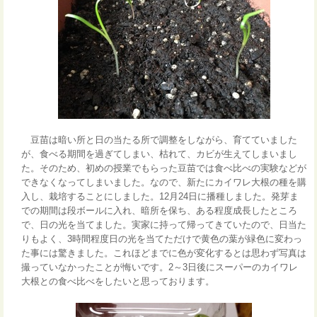
豆苗は暗い所と日の当たる所で調整をしながら、育てていました
が、食べる期間を過ぎてしまい、枯れて、カビが生えてしまいまし
た。そのため、初めの授業でもらった豆苗では食べ比べの実験などが
できなくなってしまいました。なので、新たにカイワレ大根の種を購
入し、栽培することにしました。12月24日に播種しました。発芽ま
での期間は段ボールに入れ、暗所を保ち、ある程度成長したところ
で、日の光を当てました。実家に持って帰ってきていたので、日当た
りもよく、3時間程度日の光を当てただけで黄色の葉が緑色に変わっ
た事には驚きました。これほどまでに色が変化するとは思わず写真は
撮っていなかったことが悔いです。2～3日後にスーパーのカイワレ
大根との食べ比べをしたいと思っております。