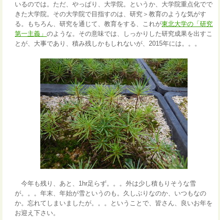
いるのでは。ただ、やっぱり、大学院。というか、大学院重点化でで
きた大学院。その大学院で目指すのは、研究＞教育のような気がす
る。もちろん、研究を通じて、教育をする、これが
東北大学の「研究
第一主義」
のような。その意味では、しっかりした研究成果を出すこ
とが、大事であり、積み残しかもしれないが、2015年には。。。
今年も残り、あと、1hr足らず。。。外は少し積もりそうな雪
が。。。年末、年始が雪というのも。久しぶりなのか、いつもなの
か。忘れてしまいましたが。。。ということで、皆さん、良いお年を
お迎え下さい。