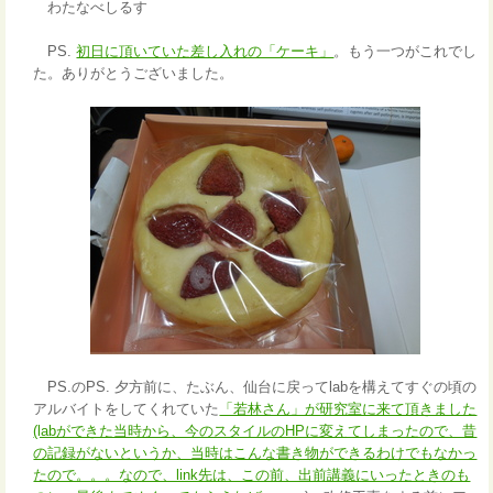
わたなべしるす
PS.
初日に頂いていた差し入れの「ケーキ」
。もう一つがこれでし
た。ありがとうございました。
PS.のPS. 夕方前に、たぶん、仙台に戻ってlabを構えてすぐの頃の
アルバイトをしてくれていた
「若林さん」が研究室に来て頂きました
(labができた当時から、今のスタイルのHPに変えてしまったので、昔
の記録がないというか、当時はこんな書き物ができるわけでもなかっ
たので。。。なので、link先は、この前、出前講義にいったときのも