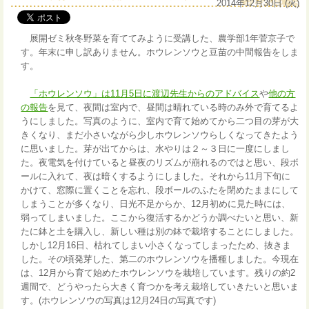
2014年12月30日 (火)
展開ゼミ秋冬野菜を育ててみように受講した、農学部1年菅京子で
す。年末に申し訳ありません。ホウレンソウと豆苗の中間報告をしま
す。
「ホウレンソウ」は11月5日に渡辺先生からのアドバイス
や
他の方
の報告
を見て、夜間は室内で、昼間は晴れている時のみ外で育てるよ
うにしました。写真のように、室内で育て始めてから二つ目の芽が大
きくなり、まだ小さいながら少しホウレンソウらしくなってきたよう
に思いました。芽が出てからは、水やりは２～３日に一度にしまし
た。夜電気を付けていると昼夜のリズムが崩れるのではと思い、段ボ
ールに入れて、夜は暗くするようにしました。それから11月下旬に
かけて、窓際に置くことを忘れ、段ボールのふたを閉めたままにして
しまうことが多くなり、日光不足からか、12月初めに見た時には、
弱ってしまいました。ここから復活するかどうか調べたいと思い、新
たに鉢と土を購入し、新しい種は別の鉢で栽培することにしました。
しかし12月16日、枯れてしまい小さくなってしまったため、抜きま
した。その頃発芽した、第二のホウレンソウを播種しました。今現在
は、12月から育て始めたホウレンソウを栽培しています。残りの約2
週間で、どうやったら大きく育つかを考え栽培していきたいと思いま
す。(ホウレンソウの写真は12月24日の写真です)