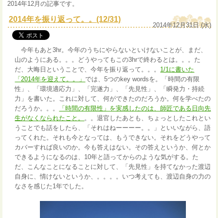
2014年12月の記事です。
2014年を振り返って。。(12/31)
2014年12月31日 (水)
今年もあと3hr。今年のうちにやらないといけないことが、まだ、
山のようにある。。。どうやってもこの3hrで終わるとは。。。た
だ、大晦日ということで、今年を振り返って。。。
1/1に書いた
「2014年を迎えて。。」
では、5つのkey wordsを。「時間の有限
性」、「環境適応力」、「完遂力」、「先見性」、「瞬発力・持続
力」を書いた。これに対して、何ができたのだろうか。何を学べたの
だろうか。。。
「時間の有限性」を実感したのは、師匠である日向先
生がなくなられたこと。
。。退官したあとも、ちょっとしたこれとい
うことでも話をしたら、「それはねーーーー。。」といいながら、語
ってくれた。それも今となっては、もうできない。それをどうやって
カバーすれば良いのか。今も答えはない。その答えというか、何とか
できるようになるのは、10年と語ってからのような気がする。た
だ、こんなことになることに対して、「先見性」を持てなかった渡辺
自身に、情けないというか、。。。。いつ考えても、渡辺自身の力の
なさを感じた1年でした。