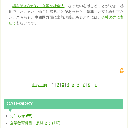
話を聞きながら、立派な社会人
になったのを感じることができ、感
動でした。また、仙台に帰ることがあったら、是非、お立ち寄り下さ
い。こちらも、中四国方面に出前講義があるときには、
会社の方に寄
せて
もらいます。
diary Top
｜
1
|
2
|
3
|
4
|
5
|
6
|
7
|
8
｜
»
CATEGORY
お知らせ (55)
全学教育科目・展開ゼミ (112)