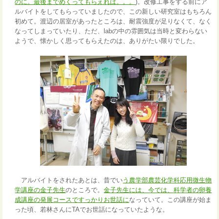
のに。最後までめくってもらえれば。。。
)。改修工事をする前にア
ルバイトをしてもらっていましたので、この新しい研究室はもちろん
初めて。渡辺の居室があったところは、耐震強度が足りなくて、なく
なってしまっていたり、ただ、labの中の雰囲気は当時と変わらない
ようで、懐かしく思ってもらえたのは、ありがたい限りでした。
アルバイトをされたあとは、昔でい
う農学部農芸化学科応用微生物
学講座の金子先生
のところで。
金子先生には、今では、科学者の卵養
成講座の発展コースですっかりお世話に
なっていて。この講座が始ま
った頃、若林さんにTAでお世話になっていたような。