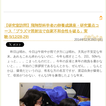
【研究室訪問】飛翔型科学者の卵養成講座・研究重点コ
ース「プラズマ照射法で自家不和合性を破る」実
験-5(12/28-29)
2014年12月29日 (月)
昨日は晴れ、今日は午前中が雨で夕方には晴れ。天気が不安定な年
末。あれもこれも終わらないのに、今年も残すところ、2日。50hrち
ょっと。。。こまったものだと。。今年の反省と来年の抱負を書かな
いと。。。年始のご挨拶状であるなんとかも、ぜんぜん。。。なんと
かは、爆発だというのは、有名な方の名言ですが、渡辺自身が爆発し
て、収拾がつかない、そんな1年を象徴したような年末。