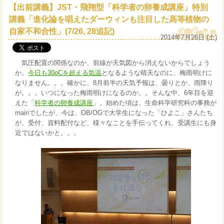
【出前講義】JST・飛翔型「科学者の卵養成講座」特別
講義「進化論を唱えたダーウィンも注目した高等植物の
自家不和合性」(7/26, 28追記)
2014年7月26日 (土)
気圧配置の関係なのか、前線が天気図から消えないからでしょう
か。
今日も30oCを超える気温
となるような晴天なのに、梅雨明けに
なりません。。。確かに、8月前半の天気予報は、曇りとか、雨降り
が。。。いつになった梅雨明けになるのか。。そんな中、6年目を迎
えた「
科学者の卵養成講座
」。始めた頃は、生命科学研究科の事務が
mainでしたが、今は、OB/OGで大学生になった「ひよこ」さんたち
が、受付、資料配付など、様々なことを手伝ってくれ、受講生にも身
近ではないかと。。。