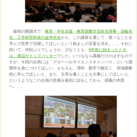
最初の開講式で、
教育・学生支援・教育国際交流担当理事・花輪先
生、工学研究科長の金井先生
から、この講座を通じて、様々なことを
学んで世界で活躍してほしいという励ましの言葉を頂き。。。それに
続いて、何回ぶりでしょうか。少なくとも、
6年前に始まったとき
は、渡辺がトップバッター
でした。いつもなら講義だけのはずなので
すが、今回の企画には「グローバルサイエンスキャンパス」という国
際性を身につけてほしい、もちろん、理科、数学で幅広く、領域横断
的に学んでほしいと。また、文章を書くことも大事にしてほしいと。
というようなこの企画の意義を最初に話をしてから、講義の本題
へ。。。