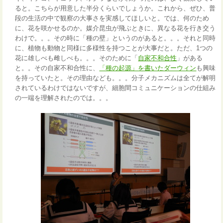
ると。こちらが用意した半分くらいでしょうか。これから、ぜひ、普
段の生活の中で観察の大事さを実感してほしいと。では、何のため
に、花を咲かせるのか。媒介昆虫が飛ぶときに、異なる花を行き交う
わけで。。。その時に「種の壁」というのがあると。。。それと同時
に、植物も動物と同様に多様性を持つことが大事だと。ただ、1つの
花に雄しべも雌しべも。。。そのために「
自家不和合性
」がある
と。。その自家不和合性に、
「種の起源」を書いたダーウィン
も興味
を持っていたと。その理由なども。。。分子メカニズムは全てが解明
されているわけではないですが、細胞間コミュニケーションの仕組み
の一端を理解されたのでは。。。