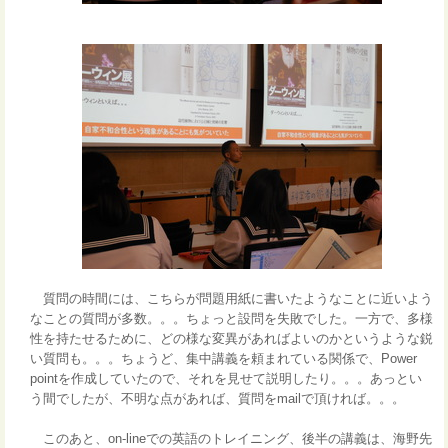
質問の時間には、こちらが問題用紙に書いたようなことに近いよう
なことの質問が多数。。。ちょっと設問を失敗でした。一方で、多様
性を持たせるために、どの様な変異があればよいのかというような鋭
い質問も。。。ちょうど、集中講義を頼まれている関係で、Power
pointを作成していたので、それを見せて説明したり。。。あっとい
う間でしたが、不明な点があれば、質問をmailで頂ければ。。。
このあと、on-lineでの英語のトレイニング、後半の講義は、海野先