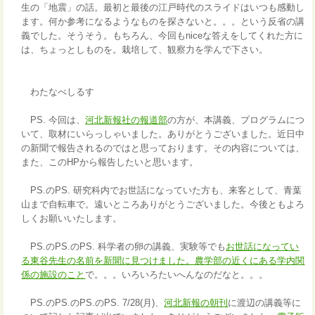
生の「地震」の話。最初と最後の江戸時代のスライドはいつも感動し
ます。何か参考になるようなものを探さないと。。。という反省の講
義でした。そうそう。もちろん、今回もniceな答えをしてくれた方に
は、ちょっとしものを。栽培して、観察力を学んで下さい。
わたなべしるす
PS. 今回は、
河北新報社の報道部
の方が、本講義、プログラムにつ
いて、取材にいらっしゃいました。ありがとうございました。近日中
の新聞で報告されるのではと思っております。その内容については、
また、このHPから報告したいと思います。
PS.のPS. 研究科内でお世話になっていた方も、来客として、青葉
山まで自転車で。遠いところありがとうございました。今後ともよろ
しくお願いいたします。
PS.のPS.のPS. 科学者の卵の講義、実験等でも
お世話になってい
る東谷先生の名前を新聞に見つけました。農学部の近くにある学内関
係の施設のこと
で。。。いろいろたいへんなのだなと。。。
PS.のPS.のPS.のPS. 7/28(月)、
河北新報の朝刊
に渡辺の講義等に