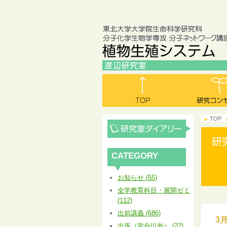
TOP
CATEGORY
お知らせ (55)
全学教育科目・展開ゼミ
(112)
出前講義 (686)
3
出張（学会以外） (22)