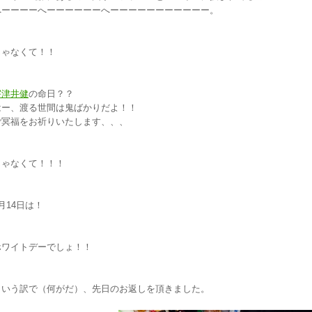
へーーーーへーーーーーーへーーーーーーーーーーー。
じゃなくて！！
宇津井健
の命日？？
はー、渡る世間は鬼ばかりだよ！！
ご冥福をお祈りいたします、、、
じゃなくて！！！
月14日は！
ホワイトデーでしょ！！
という訳で（何がだ）、先日のお返しを頂きました。