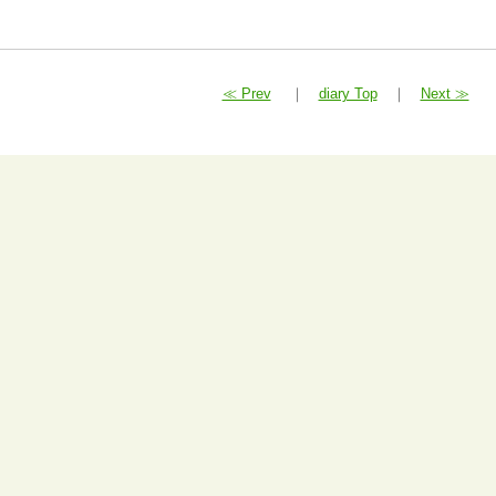
≪ Prev
｜
diary Top
｜
Next ≫