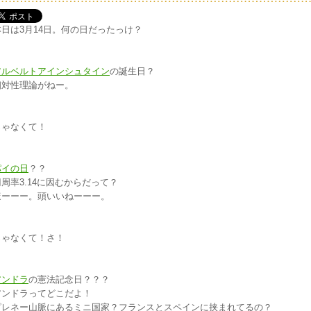
本日は3月14日。何の日だったっけ？
アルベルトアインシュタイン
の誕生日？
相対性理論がねー。
じゃなくて！
パイの日
？？
円周率3.14に因むからだって？
ほーーー。頭いいねーーー。
じゃなくて！さ！
アンドラ
の憲法記念日？？？
アンドラってどこだよ！
ピレネー山脈にあるミニ国家？フランスとスペインに挟まれてるの？