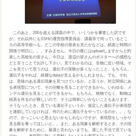
このあと、200を超える課題の中で、いくつかを審査した訳です
が、それ以外にもSSHの運営指導委員会、講義等で伺っているとこ
ろの高等学校へも。どこの学校の発表を見たかなどは、紙面と時間の
関係で明日に。。。すみません。今日の夜にはuploadしますからと約
束した高校生の皆さん。今日は、渡辺の皆さんのポスターへの感想な
どと言うことでお許し下さい。見てわかるのは、生物に近い領域。そ
こを見ていて思うのは、遺伝子の実験が多くなったこと。もちろん、
遺伝子をやれば、綺麗なdataが見えるかもしれません。でも、それ
は、意味のある遺伝現象を見つけているか。と言うか、対立関係にあ
る表現型について、その分離を見ることができるから。いわゆる、メ
ンデル遺伝を見ることができるから。もちろん、植物でなく、動物は
純系を作るのが難しいので、そうは簡単にいかないこともあります。
そうなったとき、見ている遺伝子というか、仮定した遺伝子が表現型
と連鎖していなければ、何のために遺伝子をやっているのか。。。な
ので、かっこいいと思えないかもしれないですが、表現型をしっかり
見る眼を養ってほしいと。。また、ある現象を解析するとき、その現
象を解析するために、最適と言わないまでも、適した手法で見ている
のか。。。表現型に対して貢献しないような形質を計っても。。。と