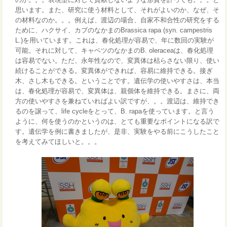
思います。また、研究に使う材料として、それがよいのか、なぜ、そ
の材料なのか。。。例えば、渡辺の場合、自家不和合性の研究をする
ために、ハクサイ、カブのなかまのBrassica rapa (syn. campestris
L.)を用いています。これは、春化処理が容易で、年に数回の実験が
可能。それに対して、キャベツのなかまのB. oleraceaは、春化処理
は容易でない。ただ、永年性なので、変異体は枯らさない限り、使い
続けることができる。変異体ができれば、容易に維持できる。接ぎ
木、さし木もできる。ということです。遺伝学の使いやすさは、本当
は、春化処理が容易で、変異体は、親個体を維持できる。まさに、両
方の使いやすさを兼ねていればよい訳ですが、。。渡辺は、維持でき
るのを譲って、life cycleをとって、B. rapaを使っています。と言う
ように、何を使うのかというのは、とても重要なポイントになる訳で
す。遺伝学を例に書きましたが、是非、実験をやる前にこうしたこと
を考えてみてほしいと。。。