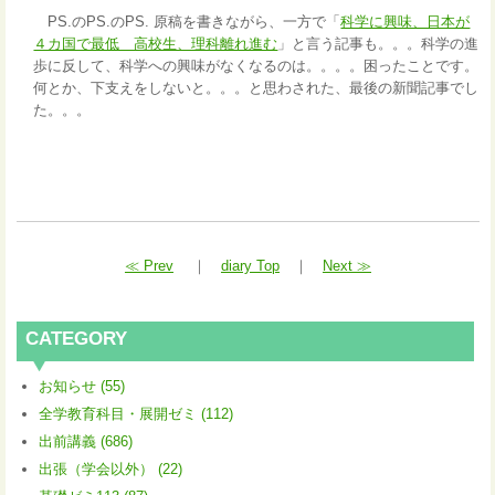
PS.のPS.のPS. 原稿を書きながら、一方で「
科学に興味、日本が
４カ国で最低 高校生、理科離れ進む
」と言う記事も。。。科学の進
歩に反して、科学への興味がなくなるのは。。。。困ったことです。
何とか、下支えをしないと。。。と思わされた、最後の新聞記事でし
た。。。
≪ Prev
｜
diary Top
｜
Next ≫
CATEGORY
お知らせ (55)
全学教育科目・展開ゼミ (112)
出前講義 (686)
出張（学会以外） (22)