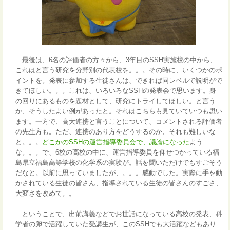
最後は、6名の評価者の方々から、3年目のSSH実施校の中から、
これはと言う研究を分野別の代表校を。。。その時に、いくつかのポ
イントを。発表に参加する生徒さんは、できれば同レベルで説明がで
きてほしい。。。これは、いろいろなSSHの発表会で思います。身
の回りにあるものを題材として、研究にトライしてほしい。と言う
か、そうしたよい例があったと。それはこちらも見ていていつも思い
ます。一方で、高大連携と言うことについて、コメントされる評価者
の先生方も。ただ、連携のあり方をどうするのか、それも難しいな
と。。。
どこかのSSHの運営指導委員会で、議論になった
よう
な。。。で、6校の高校の中に、運営指導委員を仰せつかっている福
島県立福島高等学校の化学系の実験が。話を聞いただけでもすごそう
だなと。以前に思っていましたが、。。。感動でした。実際に手を動
かされている生徒の皆さん、指導されている生徒の皆さんのすごさ、
大変さを改めて。。
ということで、出前講義などでお世話になっている高校の発表、科
学者の卵で活躍していた受講生が、このSSHでも大活躍などもあり