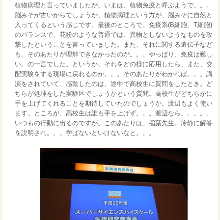
植物病理と言っていましたが、いまは、植物免疫と呼ぶようで。。。
脳みそが古いからでしょうか、植物病理という方が、脳みそに自然と
入ってくるという感じです。最後のところで、免疫系(B細胞、T細胞)
のバランスで、花粉のような普通では、異物としないようなものを攻
撃したということを言っていました。また、それに関する遺伝子など
も。そのあたりが理解できなかったのが。。。やっぱり、免疫は難し
い。の一言でした。というか、それをどの様に応用したら、また、交
配実験をする現場に戻れるのか。。。そのあたりがわかれば。。。講
演をされていて、感動したのは、途中で高校生に質問をしたとき。ど
ちらが処理をした実験区でしょうかという質問。高校生がどちらかに
手を上げてくれることを期待していたのでしょうか。渡辺もよく使い
ます。ところが、高校生は誰も手を上げず。。。渡辺なら、。。。。
いつもの行動に出るのですが。このあたりは、稲葉先生。冷静に解答
を説明され。。。学ばないといけないなと。。。