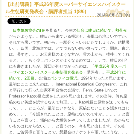
【出前講義】平成26年度スーパーサイエンスハイスクー
ル生徒研究発表会・講評者担当-1(8/6)
2014年8月 6日 (水)
日本気象協会のHP
を見ると、今朝の
仙台は昨日に続いて、熱帯夜
だったような。。昨日から来ている横浜も、海風は心地よいですが、
それでも暑いです。朝から、一駅分くらい歩いたでしょうか。結構暑
い。。四国、北海道では、とてつもない雨が降っていて、関東、東北
は、暑すぎ。。。お天道様のような方が、雲の上から、攪拌してくれ
ると。。。もう少しバランスがよくなるのでは。。。で、昨日のHP
にも書きましたが、渡辺が仰せつかったのは、「
平成26年度スーパ
ーサイエンスハイスクール生徒研究発表会
・講評者」。
平成24年に
続いて、2回目
。会場は
パシフィコ横浜
。1994年だったと思います。
最初にここに来たのは、。International Botanical Congressで。これ
と平行して行った自家不和合性の会議で、Penn. State Univ.の
Professor Kaoの逐次訳をしたのを思い出します。その当時、何も原
稿のない英語を訳するなんて無理。。。Kao教授に原稿を送ってもら
って。。。ところが、最初にいきなり、原稿にないことを話されはじ
めて。。。「今話されたことは、原稿にないのですが。。。。」と言
うことを言って、場内から大爆笑をやってしまいましたが、わからな
いものはわからない。。。と言うのを、今も思い出します。そのあ
と、ご苦労様と言うことで、懇親会のチケットを頂いたような。。。