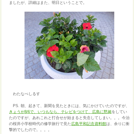
ましたが、詳細はまた、明日ということで。
わたなべしるす
PS. 朝、起きて、新聞を見たときには、気にかけていたのですが、
きょうが8/6で、いつもなら、テレビをつけて、広島に黙祷
をしてい
たのですが、あれこれと打合せが始まると失念してしまい。。。今治
の桜井小学校時代の修学旅行で見た
広島平和記念資料館
は、余りに衝
撃的でしたので。。。。