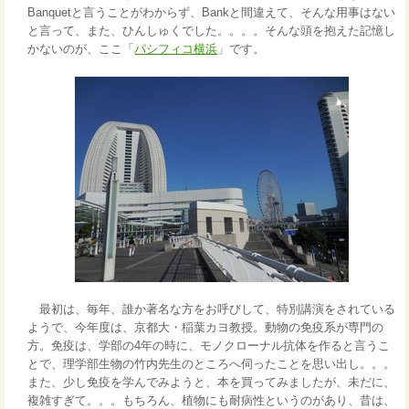
Banquetと言うことがわからず、Bankと間違えて、そんな用事はない
と言って、また、ひんしゅくでした。。。。そんな頭を抱えた記憶し
かないのが、ここ「
パシフィコ横浜
」です。
最初は、毎年、誰か著名な方をお呼びして、特別講演をされている
ようで、今年度は、京都大・稲葉カヨ教授。動物の免疫系が専門の
方。免疫は、学部の4年の時に、モノクローナル抗体を作ると言うこ
とで、理学部生物の竹内先生のところへ伺ったことを思い出し。。。
また、少し免疫を学んでみようと、本を買ってみましたが、未だに、
複雑すぎて。。。もちろん、植物にも耐病性というのがあり、昔は、