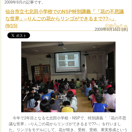
2009年9月の記事です。
仙台市立七北田小学校でのNSP特別講義「「花の不思議
な世界」--りんごの花からリンゴができるまで??--」
(9/15)
2009年9月16日 (水)
今年で2年目となる七北田小学校・NSPで、特別講義「「花の不思
議な世界」--りんごの花からリンゴができるまで??--」を行いまし
た。リンゴをモデルにして、花が咲き、受粉、受精、果実形成という