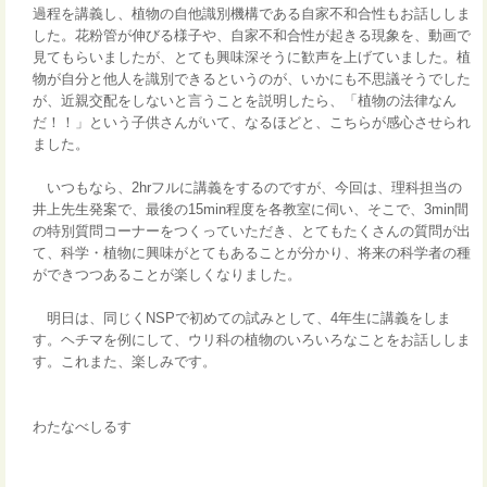
過程を講義し、植物の自他識別機構である自家不和合性もお話ししま
した。花粉管が伸びる様子や、自家不和合性が起きる現象を、動画で
見てもらいましたが、とても興味深そうに歓声を上げていました。植
物が自分と他人を識別できるというのが、いかにも不思議そうでした
が、近親交配をしないと言うことを説明したら、「植物の法律なん
だ！！」という子供さんがいて、なるほどと、こちらが感心させられ
ました。
いつもなら、2hrフルに講義をするのですが、今回は、理科担当の
井上先生発案で、最後の15min程度を各教室に伺い、そこで、3min間
の特別質問コーナーをつくっていただき、とてもたくさんの質問が出
て、科学・植物に興味がとてもあることが分かり、将来の科学者の種
ができつつあることが楽しくなりました。
明日は、同じくNSPで初めての試みとして、4年生に講義をしま
す。ヘチマを例にして、ウリ科の植物のいろいろなことをお話ししま
す。これまた、楽しみです。
わたなべしるす