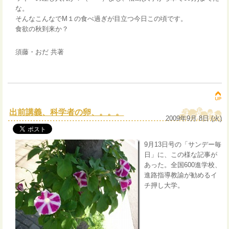
な。
そんなこんなでM１の食べ過ぎが目立つ今日この頃です。
食欲の秋到来か？
須藤・おだ 共著
出前講義、科学者の卵、。。。
2009年9月 8日 (火)
9月13日号の「サンデー毎
日」に、この様な記事が
あった。全国600進学校、
進路指導教諭が勧めるイ
チ押し大学。