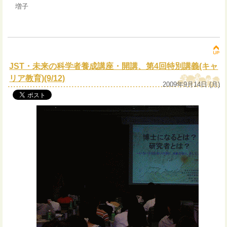
増子
JST・未来の科学者養成講座・開講、第4回特別講義(キャ
リア教育)(9/12)
2009年9月14日 (月)