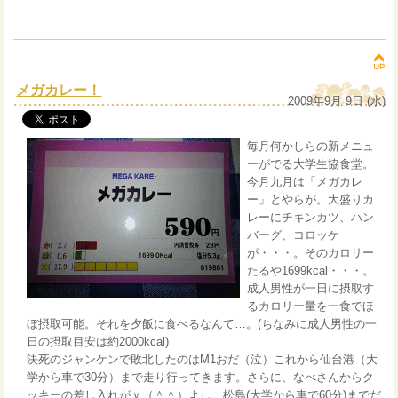
メガカレー！
2009年9月 9日 (水)
毎月何かしらの新メニュ
ーがでる大学生協食堂。
今月九月は「メガカレ
ー」とやらが。大盛りカ
レーにチキンカツ、ハン
バーグ、コロッケ
が・・・。そのカロリー
たるや1699kcal・・・。
成人男性が一日に摂取す
るカロリー量を一食でほ
ぼ摂取可能。それを夕飯に食べるなんて…。(ちなみに成人男性の一
日の摂取目安は約2000kcal)
決死のジャンケンで敗北したのはM1おだ（泣）これから仙台港（大
学から車で30分）まで走り行ってきます。さらに、なべさんからク
ッキーの差し入れがｖ（＾＾）よし、松島(大学から車で60分)までだ