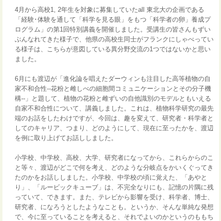
4月から高校1, 2年生を対象に募集していたall 東北大の企画である
「経験･体験を通して「科学を見る眼」をもつ「科学者の卵」養成プ
ログラム」の第1回特別講義を開催しました。受講生の皆さんもずい
ぶんなれてきた様子で、他県の高校生同士がフランクにしゃべってい
る様子は、こちらが意図している異分野交流の1つではないかと思い
ました。
6月にも渡辺が「進化論を唱えたダーウィンも注目した高等植物の自
家不和合性--花粉と雌しべの細胞間コミュニケーションとその分子機
構--」と題して、植物の花粉と雌ずいの自他識別のモデルともいえる
自家不和合性について、講義しました。これは、植物科学研究の最先
端のお話をしたわけですが、今回は、趣を変えて、研究者・科学者と
してのキャリア、つまり、どのようにして、現在に至ったかを、渡辺
を例に取り上げてお話ししました。
小学校、中学校、高校、大学、研究者になってから、これらからのこ
と等々、渡辺がどこで何を考え、どのような分岐点をかいくぐってき
たのかをお話ししました。小学校、中学校の頃に覚えた、「あやと
り」、「ルービックキューブ」は、不完全なりにも、記憶の片隅に残
っていて、できます。また、テレビから影響を受け、科学者、博士、
研究者、になろうとしたようなことも。というか、そんな単純な発想
で、今に至っていることを考えると、それでよいのかというのももち