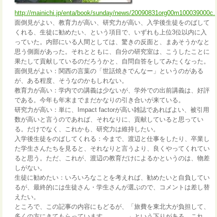
http://mainichi.jp/enta/book/sunday/news/20090831org00m100039000c.
面倒見がよい、教育力が高い、研究力が高い、入学後生徒をのばして
くれる、生徒に勧めたい、という項目で、いずれも上位3位以内に入
っていた。内部にいる人間としては、驚きの反面と、まあそうかなと
思う側面があった。それとともに、自分の研究室は、こうしたことに
果たして貢献しているのだろうかと、自問自答をしてみたくなった。
面倒見がよい：関西の言葉の「世話焼きでんなー」というのがある
が、ある程度、そうなのかもしれない。
教育力が高い：学内での講義は少ないが、学外での出前講義は、好評
である。今年も年末までまだかなりの引き合いが来ている。
研究力が高い：単に、Impact factorが高い雑誌であればよい、被引用
数が高いと言うのであれば、それなりに、貢献していると思ってい
る。だけでなく、これかも、研究力は維持したい。
入学後生徒をのばしてくれる：今まで、渡辺と仕事をしたり、卒業し
た学生さんたちを見ると、それなりと言うより、良くやってくれてい
ると思う。ただ、これが、渡辺の教育だけによるかというのは、物差
しがない。
生徒に勧めたい：いろいろなことを考えれば、勧めたいと自負してい
るが、最終的には生徒さん・学生さんが選ぶので、コメントは差し替
えたい。
ところで、この記事の内容にもどるが、「旅費を東北大が負担して、
多くの方にきてもらっています。。。。」という下りがある。これ